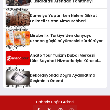
verimliliğini artırırken modern yaşam
Uluslararası Arenada Tanıtmayı
sayesinde iklimlendirme sistemlerinin
alanlarında teknolojiyi estetik ile bulu
Hedefliyor
yönetimini daha kolay, konforlu ve
verimli hale getiriyor. Enerji
Kamelya Yaptırırken Nelere Dikkat
verimliliğini artırırken modern yaşam
Edilmeli? Satın Alma Rehberi
alanlarında teknolojiyi estetik ile bulu
Mirabellix, Türkiye’den dünyaya
uzanan güçlü büyümesini sürdürüyor
Anato Tour Turizm Dubai Merkezli
Lüks Seyahat Hizmetleriyle Küresel
Turizmde Öne Çıkıyor
Dekorasyonda Doğru Aydınlatma
Seçiminin Önemi
Haberin Doğru Adresi