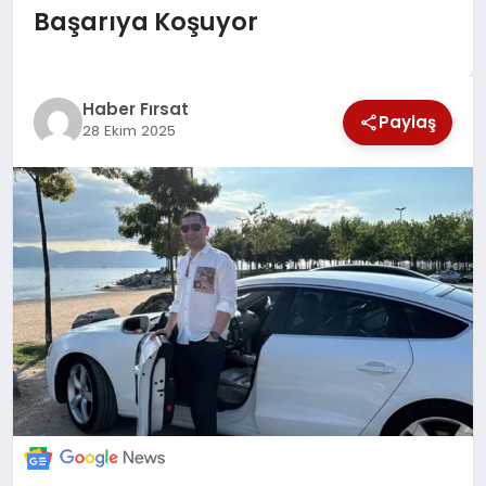
Başarıya Koşuyor
SAĞLIK
EKONOMİ
Haber Fırsat
Paylaş
28 Ekim 2025
MAGAZİN
EĞİTİM
DÜNYA