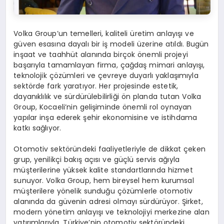
Volka Group’un temelleri, kaliteli üretim anlayışı ve
güven esasına dayalı bir iş modeli üzerine atıldı. Bugün
inşaat ve taahhüt alanında birçok önemli projeyi
başarıyla tamamlayan firma, çağdaş mimari anlayışı,
teknolojik çözümleri ve çevreye duyarlı yaklaşımıyla
sektörde fark yaratıyor. Her projesinde estetik,
dayanıklılık ve sürdürülebilirliği ön planda tutan Volka
Group, Kocaeli’nin gelişiminde önemli rol oynayan
yapılar inşa ederek şehir ekonomisine ve istihdama
katkı sağlıyor.
Otomotiv sektöründeki faaliyetleriyle de dikkat çeken
grup, yenilikçi bakış açısı ve güçlü servis ağıyla
müşterilerine yüksek kalite standartlarında hizmet
sunuyor. Volka Group, hem bireysel hem kurumsal
müşterilere yönelik sunduğu çözümlerle otomotiv
alanında da güvenin adresi olmayı sürdürüyor. Şirket,
modern yönetim anlayışı ve teknolojiyi merkezine alan
yatırımlarıyla, Türkiye’nin otomotiv sektöründeki