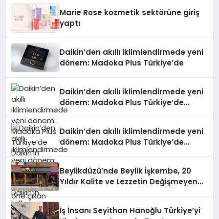
Düzenleyici Onaylarını Aldı
Marie Rose kozmetik sektörüne giriş
yaptı
Daikin’den akıllı iklimlendirmede yeni
dönem: Madoka Plus Türkiye’de
Daikin’den akıllı iklimlendirmede yeni
dönem: Madoka Plus Türkiye’de
Daikin’in kullanıcı dostu tasarımıyla
öne çıkan Madoka ailesinin yeni nesil
Daikin’den akıllı iklimlendirmede yeni
teknolojilerle donatılmış son modeli
dönem: Madoka Plus Türkiye’de
VRV kontrol ünitesi Madoka Plus
Daikin’in kullanıcı dostu tasarımıyla
Türkiye’de satışa sunuldu. Tam
öne çıkan Madoka ailesinin yeni nesil
dokunmatik ekranı, mobil uygulama
Beylikdüzü’nde Beylik İşkembe, 20
teknolojilerle donatılmış son modeli
desteği ve akıllı sensör entegrasyonu
Yıldır Kalite ve Lezzetin Değişmeyen
VRV kontrol ünitesi Madoka Plus
sayesinde iklimlendirme sistemlerinin
Adresi
Türkiye’de satışa sunuldu. Tam
yönetimini daha kolay, konforlu ve
dokunmatik ekranı, mobil uygulama
verimli hale getiriyor. Enerji
İş İnsanı Seyithan Hanoğlu Türkiye’yi
desteği ve akıllı sensör entegrasyonu