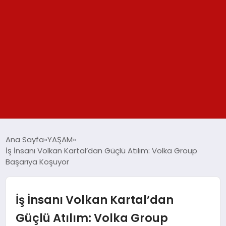
GÜNDEM
Ana Sayfa
YAŞAM
İş İnsanı Volkan Kartal’dan Güçlü Atılım: Volka Group
SPOR
Başarıya Koşuyor
YAŞAM
İş İnsanı Volkan Kartal’dan
TEKNOLOJİ
Güçlü Atılım: Volka Group