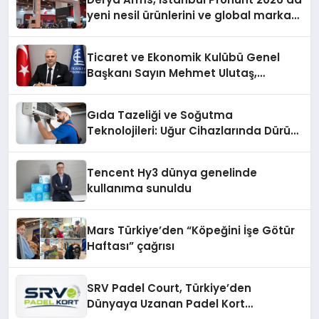
yeni nesil ürünlerini ve global marka
vizyonunu sergiledi
Ticaret ve Ekonomik Kulübü Genel
Başkanı Sayın Mehmet Ulutaş,
ekonomiye dair yaptığı açıklamada
şunları kaydetti:
Gıda Tazeliği ve Soğutma
Teknolojileri: Uğur Cihazlarında Dürüst
Teknik Destek Deneyimi
Tencent Hy3 dünya genelinde
kullanıma sunuldu
Mars Türkiye’den “Köpeğini İşe Götür
Haftası” çağrısı
SRV Padel Court, Türkiye’den
Dünyaya Uzanan Padel Kort