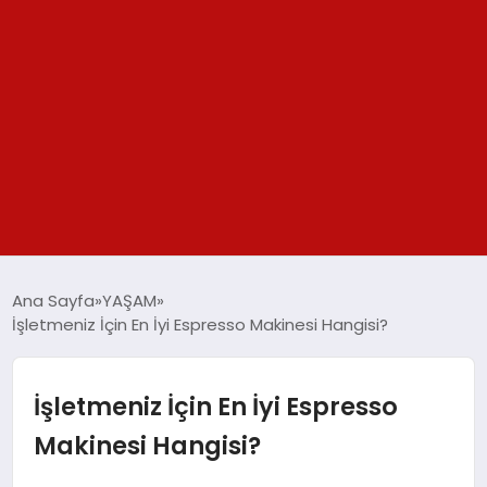
GÜNDEM
Ana Sayfa
YAŞAM
İşletmeniz İçin En İyi Espresso Makinesi Hangisi?
SPOR
YAŞAM
İşletmeniz İçin En İyi Espresso
Makinesi Hangisi?
TEKNOLOJİ