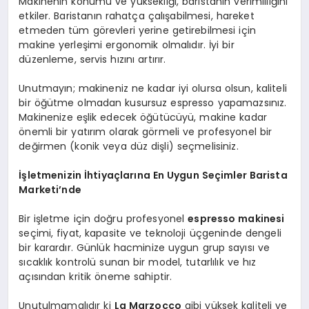
Makinenin konumu ve yüksekliği, baristanın verimliliğini
etkiler. Baristanın rahatça çalışabilmesi, hareket
etmeden tüm görevleri yerine getirebilmesi için
makine yerleşimi ergonomik olmalıdır. İyi bir
düzenleme, servis hızını artırır.
Unutmayın; makineniz ne kadar iyi olursa olsun, kaliteli
bir öğütme olmadan kusursuz espresso yapamazsınız.
Makinenize eşlik edecek öğütücüyü, makine kadar
önemli bir yatırım olarak görmeli ve profesyonel bir
değirmen (konik veya düz dişli) seçmelisiniz.
İşletmenizin İhtiyaçlarına En Uygun Seçimler Barista
Marketi’nde
Bir işletme için doğru profesyonel
espresso makinesi
seçimi, fiyat, kapasite ve teknoloji üçgeninde dengeli
bir karardır. Günlük hacminize uygun grup sayısı ve
sıcaklık kontrolü sunan bir model, tutarlılık ve hız
açısından kritik öneme sahiptir.
Unutulmamalıdır ki
La Marzocco
gibi yüksek kaliteli ve