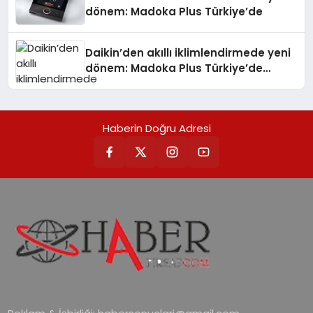
dönem: Madoka Plus Türkiye’de
Daikin’den akıllı iklimlendirmede yeni
dönem: Madoka Plus Türkiye’de
Daikin’in kullanıcı dostu tasarımıyla
öne çıkan Madoka ailesinin yeni nesil
teknolojilerle donatılmış son modeli
Haberin Doğru Adresi
VRV kontrol ünitesi Madoka Plus
Türkiye’de satışa sunuldu. Tam
dokunmatik ekranı, mobil uygulama
desteği ve akıllı sensör entegrasyonu
sayesinde iklimlendirme sistemlerinin
yönetimini daha kolay, konforlu ve
verimli hale getiriyor. Enerji
verimliliğini artırırken modern yaşam
alanlarında teknolojiyi estetik ile bulu