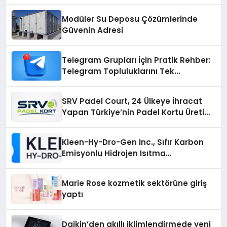
Üretiminde Güvenin Adresi
Modüler Su Deposu Çözümlerinde
Güvenin Adresi
Telegram Grupları İçin Pratik Rehber:
Telegram Topluluklarını Tek
Noktadan İnceleyin
SRV Padel Court, 24 Ülkeye İhracat
Yapan Türkiye’nin Padel Kortu Üretim
Gücü
Kleen-Hy-Dro-Gen Inc., Sıfır Karbon
Emisyonlu Hidrojen Isıtma
Teknolojisinde ISO ve TSSA
Düzenleyici Onaylarını Aldı
Marie Rose kozmetik sektörüne giriş
yaptı
Daikin’den akıllı iklimlendirmede yeni