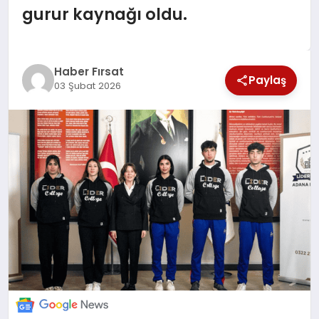
gurur kaynağı oldu.
SAĞLIK
EKONOMİ
Haber Fırsat
Paylaş
03 Şubat 2026
MAGAZİN
EĞİTİM
DÜNYA