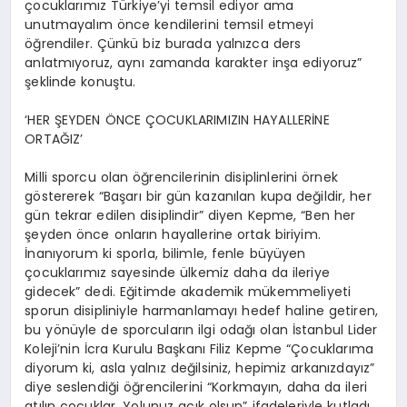
çocuklarımız Türkiye’yi temsil ediyor ama
unutmayalım önce kendilerini temsil etmeyi
öğrendiler. Çünkü biz burada yalnızca ders
anlatmıyoruz, aynı zamanda karakter inşa ediyoruz”
şeklinde konuştu.
‘HER ŞEYDEN ÖNCE ÇOCUKLARIMIZIN HAYALLERİNE
ORTAĞIZ’
Milli sporcu olan öğrencilerinin disiplinlerini örnek
göstererek “Başarı bir gün kazanılan kupa değildir, her
gün tekrar edilen disiplindir” diyen Kepme, “Ben her
şeyden önce onların hayallerine ortak biriyim.
İnanıyorum ki sporla, bilimle, fenle büyüyen
çocuklarımız sayesinde ülkemiz daha da ileriye
gidecek” dedi.
Eğitimde akademik mükemmeliyeti
sporun disipliniyle harmanlamayı hedef haline getiren,
bu yönüyle de sporcuların ilgi odağı olan
İstanbul Lider
Koleji’nin
İcra Kurulu Başkanı Filiz Kepme
“Çocuklarıma
diyorum ki, asla yalnız değilsiniz, hepimiz arkanızdayız”
diye seslendiği öğrencilerini “Korkmayın, daha da ileri
atılın çocuklar. Yolunuz açık olsun” ifadeleriyle kutladı.