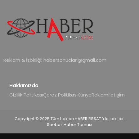
verimliliğini artırırken modern yaşam
alanlarında teknolojiyi estetik ile bulu
Reklam & İşbirliği:
habersonuclari@gmail.com
Hakkımızda
Gizlilik Politikası
Çerez Politikası
Künye
Reklam
İletişim
Copyright © 2025 Tüm hakları HABER FIRSAT 'da saklıdır.
Seobaz Haber Teması