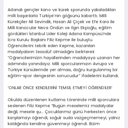
Adanalı gençler kano ve kürek sporunda yakaladıkları
milli başarılarla Türkiye’nin göğsünü kabarttı. Milli
Kürekçiler
Nil Sevindik, Hasan Ali Çiçek ve Efe Kara ile
Milli Kanocular Neva Öndün ve Ilgın Ekşioğlu, eğitim
gördükleri İstanbul Lider Koleji Adana Kampüsü’nde
İcra Kurulu Başkanı Filiz Kepme ile buluştu.
Öğrencilerini tebrik eden Kepme, kazanılan
madalyaların tesadüf olmadığını belirterek
“Öğrencilerimizin hayallerinden madalyaya uzanan her
adımında yanındayız. Milli sporcularımızın Avrupa ve
Türkiye kürsülerinde yer alması, doğru kurgulanmış bir
eğitim-spor dengesinin sonucudur” ifadelerini kullandı.
‘ONLAR ÖNCE KENDİLERİNİ TEMSİL ETMEYİ ÖĞRENDİLER’
Okulda düzenlenen kutlama töreninde milli sporculara
seslenen Filiz Kepme
“Bugün meselemiz madalyalar
değil, mesele şu… Çocuklarımız günü herkesten önce
karşılamayı öğrendi, soğuk suda vazgeçmemeyi, yalnız
kaldığında kendine güvenmeyi öğrendi. Bizim