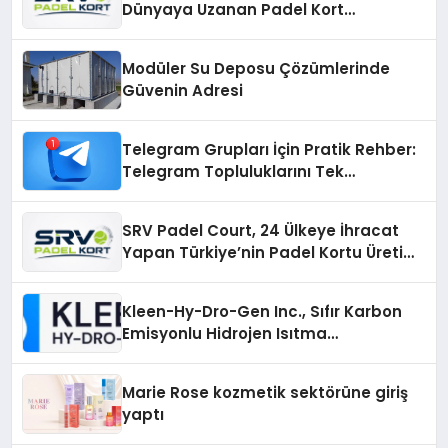
Dünyaya Uzanan Padel Kort
Üretiminde Güvenin Adresi
Modüler Su Deposu Çözümlerinde
Güvenin Adresi
Telegram Grupları İçin Pratik Rehber:
Telegram Topluluklarını Tek
Noktadan İnceleyin
SRV Padel Court, 24 Ülkeye İhracat
Yapan Türkiye’nin Padel Kortu Üretim
Gücü
Kleen-Hy-Dro-Gen Inc., Sıfır Karbon
Emisyonlu Hidrojen Isıtma
Teknolojisinde ISO ve TSSA
Düzenleyici Onaylarını Aldı
Marie Rose kozmetik sektörüne giriş
yaptı