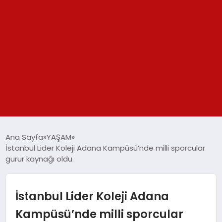
GÜNDEM
Ana Sayfa
YAŞAM
İstanbul Lider Koleji Adana Kampüsü’nde milli sporcular
SPOR
gurur kaynağı oldu.
YAŞAM
İstanbul Lider Koleji Adana
TEKNOLOJİ
Kampüsü’nde milli sporcular