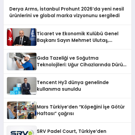
Derya Arms, İstanbul Prohunt 2026’da yeni nesil
ürünlerini ve global marka vizyonunu sergiledi
Ticaret ve Ekonomik Kulübü Genel
Başkanı Sayın Mehmet Ulutaş,
ekonomiye dair yaptığı açıklamada
şunları kaydetti:
Gıda Tazeliği ve Soğutma
Teknolojileri: Uğur Cihazlarında Dürüst
Teknik Destek Deneyimi
Tencent Hy3 dünya genelinde
kullanıma sunuldu
Mars Türkiye’den “Köpeğini İşe Götür
Haftası” çağrısı
SRV Padel Court, Türkiye’den