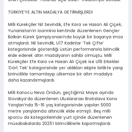
TÜRKİYE’YE ALTIN MADALYA GETİRMİŞLERDİ
Milli Kürekçiler Nil Sevindik, Efe Kara ve Hasan Ali Çiçek,
Yunanistan’ın Ioannina kentinde düzenlenen Gençler
Balkan Kürek Şampiyonası’nda büyük bir başarıya imza
atmışlardı. Nil Sevindik, U17 Kadınlar ‘Tek Çifte’
kategorisinde gösterdiği üstün performansla birincilik
elde ederek altın madalyanın sahibi olmuştu. Milli
Kürekçiler Efe Kara ve Hasan Ali Çiçek ise U19 Erkekler
‘Dört Tek’ kategorisinde yer aldıkları ekiple birlikte yarışı
birincilikle tamamlayıp ülkemize bir altın madalya
daha kazandırmışlardı.
Milli Kanocu Neva Öndün, geçtiğimiz Mayıs ayında
Slovakya’da düzenlenen Uluslararası Bratislava Kano
Yarışları’nda 15-16 yaş kategorisinde yapılan 5000
metre yarışlarında altıncılık elde etmişti. Beş milli
sporcu da kategorilerinde yurt içinde düzenlenen
müsabakalarda 2025’i birinciliklerle kapatmışlardı.