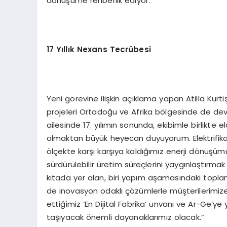
dönüşüme rehberlik ediyor.
17 Yıllık Nexans Tecrübesi
Yeni görevine ilişkin açıklama yapan Atilla Kurtiş
projeleri Ortadoğu ve Afrika bölgesinde de devam
ailesinde 17. yılımın sonunda, ekibimle birlikte 
olmaktan büyük heyecan duyuyorum. Elektrifik
ölçekte karşı karşıya kaldığımız enerji dönüşümü
sürdürülebilir üretim süreçlerini yaygınlaştırma
kıtada yer alan, biri yapım aşamasındaki top
de inovasyon odaklı çözümlerle müşterilerimi
ettiğimiz ‘En Dijital Fabrika’ unvanı ve Ar-Ge’ye 
taşıyacak önemli dayanaklarımız olacak.”