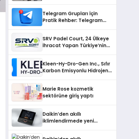
Adresi
Telegram Grupları İçin
Pratik Rehber: Telegram
Topluluklarını Tek Noktadan
İnceleyin
SRV Padel Court, 24 Ülkeye
İhracat Yapan Türkiye’nin
Padel Kortu Üretim Gücü
Kleen-Hy-Dro-Gen Inc., Sıfır
Karbon Emisyonlu Hidrojen
Isıtma Teknolojisinde ISO ve
TSSA Düzenleyici Onaylarını
Marie Rose kozmetik
Aldı
sektörüne giriş yaptı
Daikin’den akıllı
iklimlendirmede yeni
dönem: Madoka Plus
Türkiye’de