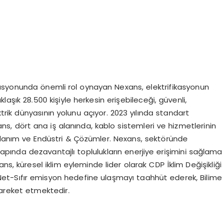
fikasyonunda önemli rol oynayan Nexans, elektrifikasyonun
laşık 28.500 kişiyle herkesin erişebileceği, güvenli,
ktrik dünyasının yolunu açıyor. 2023 yılında standart
ns, dört ana iş alanında, kablo sistemleri ve hizmetlerinin
ullanım ve Endüstri & Çözümler. Nexans, sektöründe
çapında dezavantajlı toplulukların enerjiye erişimini sağlama
xans, küresel iklim eyleminde lider olarak CDP İklim Değişikliği
 Net-Sıfır emisyon hedefine ulaşmayı taahhüt ederek, Bilime
hareket etmektedir.