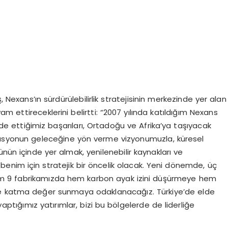
, Nexans’ın sürdürülebilirlik stratejisinin merkezinde yer alan
 ettireceklerini belirtti: “2007 yılında katıldığım Nexans
elde ettiğimiz başarıları, Ortadoğu ve Afrika’ya taşıyacak
asyonun geleceğine yön verme vizyonumuzla, küresel
nün içinde yer almak, yenilenebilir kaynakları ve
k benim için stratejik bir öncelik olacak. Yeni dönemde, üç
lam 9 fabrikamızda hem karbon ayak izini düşürmeye hem
ze katma değer sunmaya odaklanacağız. Türkiye’de elde
yaptığımız yatırımlar, bizi bu bölgelerde de liderliğe