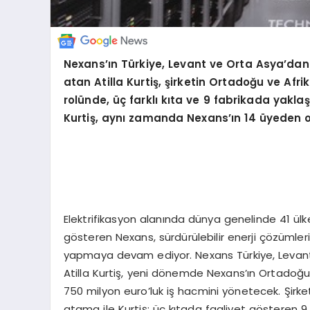
Nexans’ın Türkiye, Levant ve Orta Asya’da
atan Atilla Kurtiş, şirketin Ortadoğu ve Afr
rolünde, üç farklı kıta ve 9 fabrikada yaklaşı
Kurtiş, aynı zamanda Nexans’ın 14 üyeden o
Elektrifikasyon alanında dünya genelinde 41 ülke
gösteren Nexans, sürdürülebilir enerji çözümleri
yapmaya devam ediyor. Nexans Türkiye, Levant
Atilla Kurtiş, yeni dönemde Nexans’ın Ortadoğu
750 milyon euro’luk iş hacmini yönetecek. Şirke
atama ile Kurtiş; üç kıtada faaliyet gösteren 9 