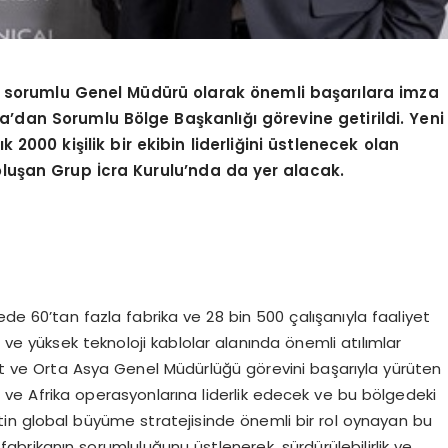
n sorumlu Genel Müdürü olarak önemli başarılara imza
ika’dan Sorumlu Bölge Başkanlığı görevine getirildi. Yeni
k 2000 kişilik bir ekibin liderliğini üstlenecek olan
luşan Grup İcra Kurulu’nda da yer alacak.
de 60’tan fazla fabrika ve 28 bin 500 çalışanıyla faaliyet
 ve yüksek teknoloji kablolar alanında önemli atılımlar
 ve Orta Asya Genel Müdürlüğü görevini başarıyla yürüten
 ve Afrika operasyonlarına liderlik edecek ve bu bölgedeki
tin global büyüme stratejisinde önemli bir rol oynayan bu
fabrikanın sorumluluğunu üstlenerek, sürdürülebilirlik ve