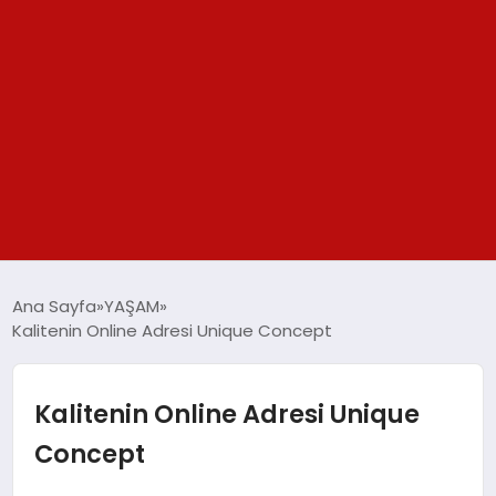
GÜNDEM
Ana Sayfa
YAŞAM
Kalitenin Online Adresi Unique Concept
SPOR
YAŞAM
Kalitenin Online Adresi Unique
Concept
TEKNOLOJİ