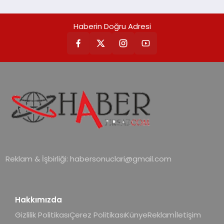
öne çıkan Madoka ailesinin yeni nesil
teknolojilerle donatılmış son modeli
Haberin Doğru Adresi
VRV kontrol ünitesi Madoka Plus
Türkiye’de satışa sunuldu. Tam
dokunmatik ekranı, mobil uygulama
desteği ve akıllı sensör entegrasyonu
sayesinde iklimlendirme sistemlerinin
yönetimini daha kolay, konforlu ve
verimli hale getiriyor. Enerji
verimliliğini artırırken modern yaşam
alanlarında teknolojiyi estetik ile bulu
Reklam & İşbirliği:
habersonuclari@gmail.com
Hakkımızda
Gizlilik Politikası
Çerez Politikası
Künye
Reklam
İletişim