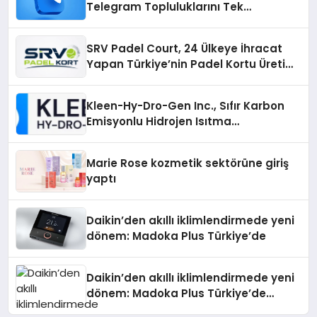
Telegram Topluluklarını Tek
Noktadan İnceleyin
SRV Padel Court, 24 Ülkeye İhracat
Yapan Türkiye’nin Padel Kortu Üretim
Gücü
Kleen-Hy-Dro-Gen Inc., Sıfır Karbon
Emisyonlu Hidrojen Isıtma
Teknolojisinde ISO ve TSSA
Düzenleyici Onaylarını Aldı
Marie Rose kozmetik sektörüne giriş
yaptı
Daikin’den akıllı iklimlendirmede yeni
dönem: Madoka Plus Türkiye’de
Daikin’den akıllı iklimlendirmede yeni
dönem: Madoka Plus Türkiye’de
Daikin’in kullanıcı dostu tasarımıyla