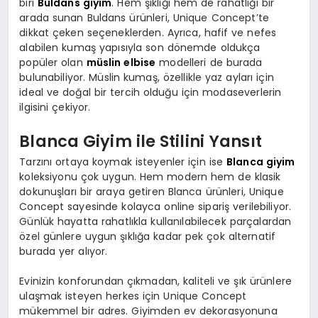
biri
Buldans giyim
. Hem şıklığı hem de rahatlığı bir
arada sunan Buldans ürünleri, Unique Concept’te
dikkat çeken seçeneklerden. Ayrıca, hafif ve nefes
alabilen kumaş yapısıyla son dönemde oldukça
popüler olan
müslin elbise
modelleri de burada
bulunabiliyor. Müslin kumaş, özellikle yaz ayları için
ideal ve doğal bir tercih olduğu için modaseverlerin
ilgisini çekiyor.
Blanca Giyim ile Stilini Yansıt
Tarzını ortaya koymak isteyenler için ise
Blanca giyim
koleksiyonu çok uygun. Hem modern hem de klasik
dokunuşları bir araya getiren Blanca ürünleri, Unique
Concept sayesinde kolayca online sipariş verilebiliyor.
Günlük hayatta rahatlıkla kullanılabilecek parçalardan
özel günlere uygun şıklığa kadar pek çok alternatif
burada yer alıyor.
Evinizin konforundan çıkmadan, kaliteli ve şık ürünlere
ulaşmak isteyen herkes için Unique Concept
mükemmel bir adres. Giyimden ev dekorasyonuna