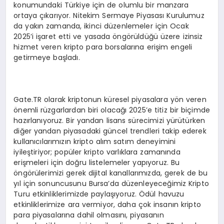
konumundaki Türkiye için de olumlu bir manzara
ortaya çıkarıyor. Nitekim Sermaye Piyasası Kurulumuz
da yakın zamanda, ikinci düzenlemeler için Ocak
2025’i işaret etti ve yasada öngörüldüğü üzere izinsiz
hizmet veren kripto para borsalarına erişim engeli
getirmeye başladı.
Gate.TR olarak kriptonun küresel piyasalara yön veren
önemli rüzgarlardan biri olacağı 2025’e titiz bir biçimde
hazırlanıyoruz. Bir yandan lisans sürecimizi yürütürken
diğer yandan piyasadaki güncel trendleri takip ederek
kullanıcılarımızın kripto alım satım deneyimini
iyileştiriyor; popüler kripto varlıklara zamanında
erişmeleri için doğru listelemeler yapıyoruz. Bu
öngörülerimizi gerek dijital kanallarımızda, gerek de bu
yıl için sonuncusunu Bursa’da düzenleyeceğimiz Kripto
Turu etkinliklerimizde paylaşıyoruz. Ödül havuzu
etkinliklerimize ara vermiyor, daha çok insanın kripto
para piyasalarına dahil olmasını, piyasanın