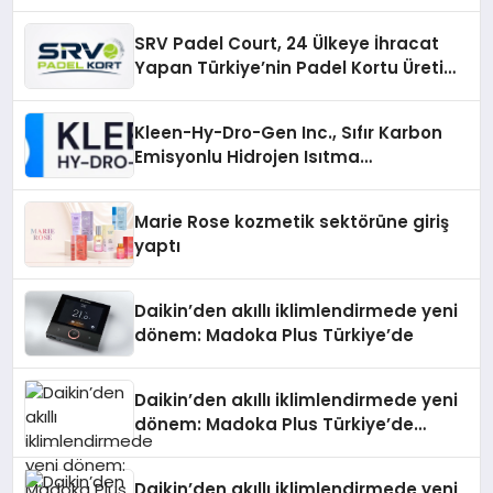
Noktadan İnceleyin
SRV Padel Court, 24 Ülkeye İhracat
Yapan Türkiye’nin Padel Kortu Üretim
Gücü
Kleen-Hy-Dro-Gen Inc., Sıfır Karbon
Emisyonlu Hidrojen Isıtma
Teknolojisinde ISO ve TSSA
Düzenleyici Onaylarını Aldı
Marie Rose kozmetik sektörüne giriş
yaptı
Daikin’den akıllı iklimlendirmede yeni
dönem: Madoka Plus Türkiye’de
Daikin’den akıllı iklimlendirmede yeni
dönem: Madoka Plus Türkiye’de
Daikin’in kullanıcı dostu tasarımıyla
öne çıkan Madoka ailesinin yeni nesil
Daikin’den akıllı iklimlendirmede yeni