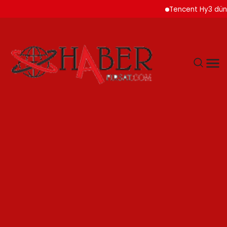
Tencent Hy3 dünya gene