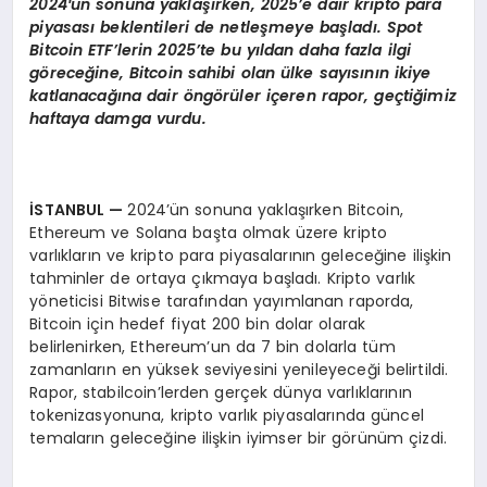
2024′
ün sonuna yaklaşırken, 2025
’
e dair kripto para
piyasası beklentileri de netleşmeye başladı. Spot
Bitcoin ETF’lerin 2025’te bu yıldan daha fazla ilgi
g
ö
rece
ğine, Bitcoin sahibi olan ü
lke say
ısının ikiye
katlanacağına dair
ö
ng
ö
rüler içeren rapor, geçtiğimiz
haftaya damga vurdu.
İSTANBUL
—
2024’ün sonuna yaklaşırken Bitcoin,
Ethereum ve Solana başta olmak üzere kripto
varlıkların ve kripto para piyasalarının geleceğine ilişkin
tahminler de ortaya çıkmaya başladı. Kripto varlık
yöneticisi Bitwise tarafından yayımlanan raporda,
Bitcoin için hedef fiyat 200 bin dolar olarak
belirlenirken, Ethereum’un da 7 bin dolarla tüm
zamanların en yüksek seviyesini yenileyeceği belirtildi.
Rapor, stabilcoin’lerden gerçek dünya varlıklarının
tokenizasyonuna, kripto varlık piyasalarında güncel
temaların geleceğine ilişkin iyimser bir görünüm çizdi.