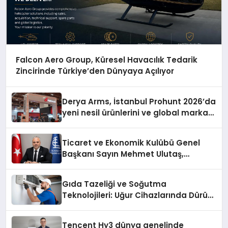
Falcon Aero Group, Küresel Havacılık Tedarik
Zincirinde Türkiye’den Dünyaya Açılıyor
Derya Arms, İstanbul Prohunt 2026’da
yeni nesil ürünlerini ve global marka
vizyonunu sergiledi
Ticaret ve Ekonomik Kulübü Genel
Başkanı Sayın Mehmet Ulutaş,
ekonomiye dair yaptığı açıklamada
şunları kaydetti:
Gıda Tazeliği ve Soğutma
Teknolojileri: Uğur Cihazlarında Dürüst
Teknik Destek Deneyimi
Tencent Hy3 dünya genelinde