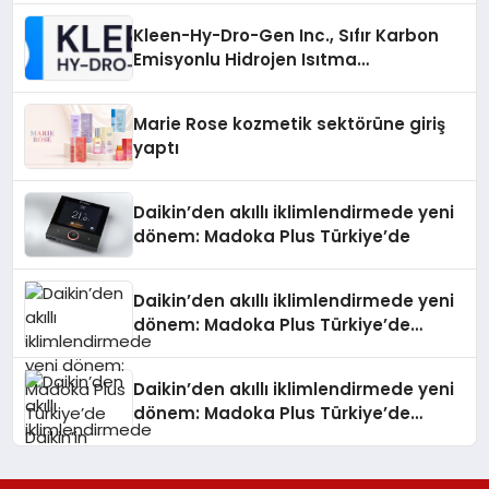
Kleen-Hy-Dro-Gen Inc., Sıfır Karbon
Emisyonlu Hidrojen Isıtma
Teknolojisinde ISO ve TSSA
Düzenleyici Onaylarını Aldı
Marie Rose kozmetik sektörüne giriş
yaptı
Daikin’den akıllı iklimlendirmede yeni
dönem: Madoka Plus Türkiye’de
Daikin’den akıllı iklimlendirmede yeni
dönem: Madoka Plus Türkiye’de
Daikin’in kullanıcı dostu tasarımıyla
öne çıkan Madoka ailesinin yeni nesil
Daikin’den akıllı iklimlendirmede yeni
teknolojilerle donatılmış son modeli
dönem: Madoka Plus Türkiye’de
VRV kontrol ünitesi Madoka Plus
Daikin’in kullanıcı dostu tasarımıyla
Türkiye’de satışa sunuldu. Tam
öne çıkan Madoka ailesinin yeni nesil
dokunmatik ekranı, mobil uygulama
teknolojilerle donatılmış son modeli