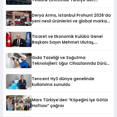
Dünyaya Açılıyor
Derya Arms, İstanbul Prohunt 2026’da
yeni nesil ürünlerini ve global marka
vizyonunu sergiledi
Ticaret ve Ekonomik Kulübü Genel
Başkanı Sayın Mehmet Ulutaş,
ekonomiye dair yaptığı açıklamada
şunları kaydetti:
Gıda Tazeliği ve Soğutma
Teknolojileri: Uğur Cihazlarında Dürüst
Teknik Destek Deneyimi
Tencent Hy3 dünya genelinde
kullanıma sunuldu
Mars Türkiye’den “Köpeğini İşe Götür
Haftası” çağrısı