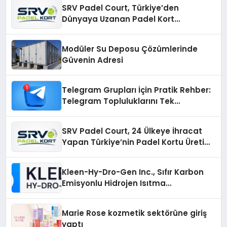
SRV Padel Court, Türkiye’den
Dünyaya Uzanan Padel Kort
Üretiminde Güvenin Adresi
Modüler Su Deposu Çözümlerinde
Güvenin Adresi
Telegram Grupları İçin Pratik Rehber:
Telegram Topluluklarını Tek
Noktadan İnceleyin
SRV Padel Court, 24 Ülkeye İhracat
Yapan Türkiye’nin Padel Kortu Üretim
Gücü
Kleen-Hy-Dro-Gen Inc., Sıfır Karbon
Emisyonlu Hidrojen Isıtma
Teknolojisinde ISO ve TSSA
Düzenleyici Onaylarını Aldı
Marie Rose kozmetik sektörüne giriş
yaptı