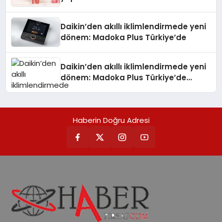
Daikin’den akıllı iklimlendirmede yeni
dönem: Madoka Plus Türkiye’de
Daikin’den akıllı iklimlendirmede yeni
dönem: Madoka Plus Türkiye’de
Daikin’in kullanıcı dostu tasarımıyla
öne çıkan Madoka ailesinin yeni nesil
teknolojilerle donatılmış son modeli
Haberin Doğru Adresi
VRV kontrol ünitesi Madoka Plus
Türkiye’de satışa sunuldu. Tam
dokunmatik ekranı, mobil uygulama
desteği ve akıllı sensör entegrasyonu
sayesinde iklimlendirme sistemlerinin
yönetimini daha kolay, konforlu ve
verimli hale getiriyor. Enerji
verimliliğini artırırken modern yaşam
alanlarında teknolojiyi estetik ile bulu