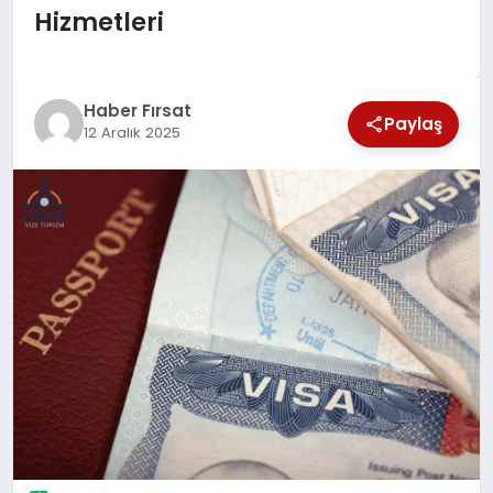
Hizmetleri
SAĞLIK
EKONOMİ
Haber Fırsat
Paylaş
12 Aralık 2025
MAGAZİN
EĞİTİM
DÜNYA