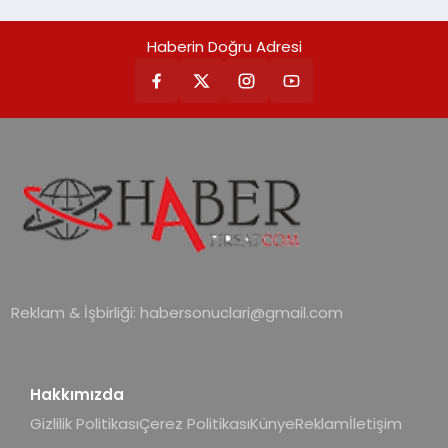
Haberin Doğru Adresi
Reklam & İşbirliği:
habersonuclari@gmail.com
Hakkımızda
Gizlilik Politikası
Çerez Politikası
Künye
Reklam
İletişim