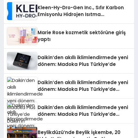
Kleen-Hy-Dro-Gen Inc., Sıfır Karbon
Emisyonlu Hidrojen Isıtma
Teknolojisinde ISO ve TSSA
Düzenleyici Onaylarını Aldı
Marie Rose kozmetik sektörüne giriş
yaptı
Daikin’den akıllı iklimlendirmede yeni
dönem: Madoka Plus Türkiye’de
Daikin’den akıllı iklimlendirmede yeni
dönem: Madoka Plus Türkiye’de
Daikin’in kullanıcı dostu tasarımıyla
öne çıkan Madoka ailesinin yeni nesil
Daikin’den akıllı iklimlendirmede yeni
teknolojilerle donatılmış son modeli
dönem: Madoka Plus Türkiye’de
VRV kontrol ünitesi Madoka Plus
Daikin’in kullanıcı dostu tasarımıyla
Türkiye’de satışa sunuldu. Tam
öne çıkan Madoka ailesinin yeni nesil
dokunmatik ekranı, mobil uygulama
Beylikdüzü’nde Beylik İşkembe, 20
teknolojilerle donatılmış son modeli
desteği ve akıllı sensör entegrasyonu