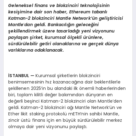
Geleneksel finans ve blokzinciri teknolojisinin
kesişimine dair son haber, Ethereum tabanlı
Katman-2 blokzinciri
Mantle Network
’ün geliştiricisi
Mantle
’
dan geldi. Bankacılığın geleceğini
şekillendirmek üzere tasarladığı yeni vizyonunu
paylaşan şirket, kurumsal
ö
lçekli ürünlere,
sürdürülebilir getiri olanaklarına ve gerçek dünya
varlıklarına odaklanacak.
İSTANBUL
—
Kurumsal şirketlerin blokzinciri
benimsemesinin hız kazanacağına dair beklentilerle
şekillenen 2025’in bu alandaki ilk önemli haberlerinden
biri, toplam kilitli değer bakımından dünyanın en
değerli beşinci Katman-2 blokzinciri olan Mantle’den
geldi. Katman-2 blokzinciri ağı Mantle Network’ün ve
Ether likit staking protokolü mETH’nin sahibi Mantle,
zincir üstü finans için en büyük sürdürülebilir merkez
olmaya dair yeni vizyonunu paylaştı.