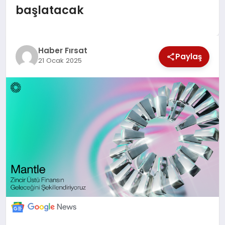
başlatacak
SAĞLIK
EKONOMİ
Haber Fırsat
Paylaş
21 Ocak 2025
MAGAZİN
EĞİTİM
DÜNYA