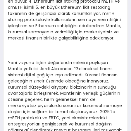
en büyük 4. Ethereum likit staking protokolü mETH ve
cmETH isimli 5. en büyük Ethereum likit restaking
tokeninin de geliştiricisi olarak konumlanıyor. mETH
staking protokolüyle kullanıcıların sermaye verimliliğini
iyileştiren ve Ethereum sahipliğini ödüllendiren Mantle,
kurumsal sermayenin verimliliği için merkeziyetsiz ve
merkezi finansın birlikte çalışabilirliğine odaklanıyor.
Yeni vizyona ilişkin değerlendirmelerini paylaşan
Mantle yetkilisi Jordi Alexander, “Geleneksel finans
sistemi dijital çağ için inşa edilmedi. Küresel finansın
geleceğinin zincir üzerinde olacağına inanıyoruz.
Kurumsal düzeydeki altyapıyı blokzincirinin sunduğu
avantajlarla birleştirerek, Mantle’nin yerleşik güçlerinin
ötesine geçerek, hem geleneksel hem de
merkeziyetsiz piyasalarda sorunsuz kurumsal sermaye
akışları için sağlam bir temel oluşturuyoruz. 2025’te
mETH protokolü ve FBTC, yeni ekosistemlerdeki
entegrasyonları genişleterek ve kurumsal dağıtım
ağlarını güçlendirerek mevcut başarısını ileri taşıyacak”