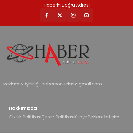
Haberin Doğru Adresi
VRV kontrol ünitesi Madoka Plus
Türkiye’de satışa sunuldu. Tam
dokunmatik ekranı, mobil uygulama
desteği ve akıllı sensör entegrasyonu
sayesinde iklimlendirme sistemlerinin
yönetimini daha kolay, konforlu ve
verimli hale getiriyor. Enerji
verimliliğini artırırken modern yaşam
alanlarında teknolojiyi estetik ile bulu
Reklam & İşbirliği:
habersonuclari@gmail.com
Hakkımızda
Gizlilik Politikası
Çerez Politikası
Künye
Reklam
İletişim