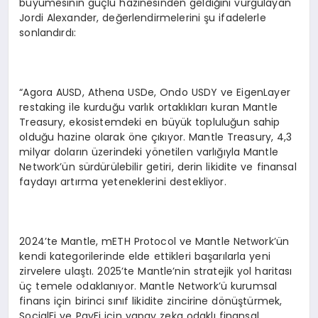
büyümesinin güçlü hazinesinden geldiğini vurgulayan
Jordi Alexander, değerlendirmelerini şu ifadelerle
sonlandırdı:
“Agora AUSD, Athena USDe, Ondo USDY ve EigenLayer
restaking ile kurduğu varlık ortaklıkları kuran Mantle
Treasury, ekosistemdeki en büyük topluluğun sahip
olduğu hazine olarak öne çıkıyor. Mantle Treasury, 4,3
milyar doların üzerindeki yönetilen varlığıyla Mantle
Network’ün sürdürülebilir getiri, derin likidite ve finansal
faydayı artırma yeteneklerini destekliyor.
2024’te Mantle, mETH Protocol ve Mantle Network’ün
kendi kategorilerinde elde ettikleri başarılarla yeni
zirvelere ulaştı. 2025’te Mantle’nin stratejik yol haritası
üç temele odaklanıyor. Mantle Network’ü kurumsal
finans için birinci sınıf likidite zincirine dönüştürmek,
SocialFi ve PayFi için yapay zeka odaklı finansal