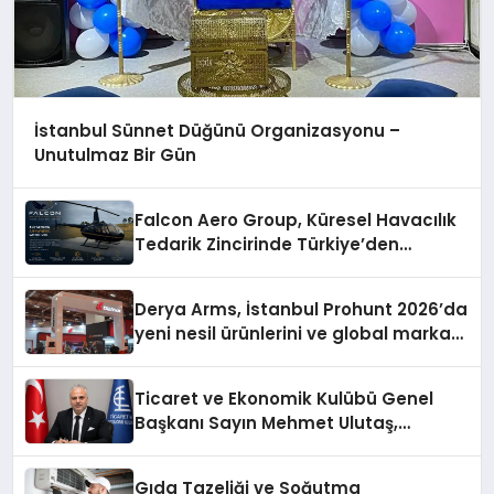
İstanbul Sünnet Düğünü Organizasyonu –
Unutulmaz Bir Gün
Falcon Aero Group, Küresel Havacılık
Tedarik Zincirinde Türkiye’den
Dünyaya Açılıyor
Derya Arms, İstanbul Prohunt 2026’da
yeni nesil ürünlerini ve global marka
vizyonunu sergiledi
Ticaret ve Ekonomik Kulübü Genel
Başkanı Sayın Mehmet Ulutaş,
ekonomiye dair yaptığı açıklamada
şunları kaydetti:
Gıda Tazeliği ve Soğutma