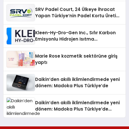
SRV Padel Court, 24 Ülkeye İhracat
Yapan Türkiye’nin Padel Kortu Üretim
Gücü
Kleen-Hy-Dro-Gen Inc., Sıfır Karbon
Emisyonlu Hidrojen Isıtma
Teknolojisinde ISO ve TSSA
Düzenleyici Onaylarını Aldı
Marie Rose kozmetik sektörüne giriş
yaptı
Daikin’den akıllı iklimlendirmede yeni
dönem: Madoka Plus Türkiye’de
Daikin’den akıllı iklimlendirmede yeni
dönem: Madoka Plus Türkiye’de
Daikin’in kullanıcı dostu tasarımıyla
öne çıkan Madoka ailesinin yeni nesil
teknolojilerle donatılmış son modeli