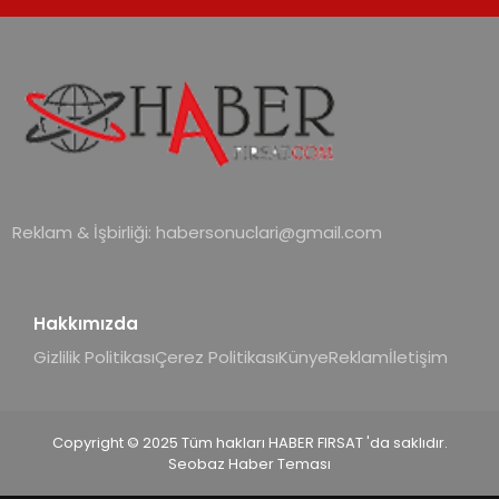
desteği ve akıllı sensör entegrasyonu
sayesinde iklimlendirme sistemlerinin
yönetimini daha kolay, konforlu ve
verimli hale getiriyor. Enerji
verimliliğini artırırken modern yaşam
alanlarında teknolojiyi estetik ile bulu
Reklam & İşbirliği:
habersonuclari@gmail.com
Hakkımızda
Gizlilik Politikası
Çerez Politikası
Künye
Reklam
İletişim
Copyright © 2025 Tüm hakları HABER FIRSAT 'da saklıdır.
Seobaz Haber Teması