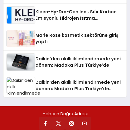
Gücü
Kleen-Hy-Dro-Gen Inc., Sıfır Karbon
Emisyonlu Hidrojen Isıtma
Teknolojisinde ISO ve TSSA
Düzenleyici Onaylarını Aldı
Marie Rose kozmetik sektörüne giriş
yaptı
Daikin’den akıllı iklimlendirmede yeni
dönem: Madoka Plus Türkiye’de
Daikin’den akıllı iklimlendirmede yeni
dönem: Madoka Plus Türkiye’de
Daikin’in kullanıcı dostu tasarımıyla
öne çıkan Madoka ailesinin yeni nesil
teknolojilerle donatılmış son modeli
Haberin Doğru Adresi
VRV kontrol ünitesi Madoka Plus
Türkiye’de satışa sunuldu. Tam
dokunmatik ekranı, mobil uygulama