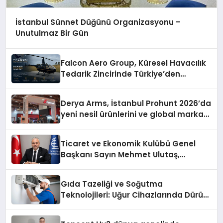
İstanbul Sünnet Düğünü Organizasyonu –
Unutulmaz Bir Gün
Falcon Aero Group, Küresel Havacılık
Tedarik Zincirinde Türkiye’den
Dünyaya Açılıyor
Derya Arms, İstanbul Prohunt 2026’da
yeni nesil ürünlerini ve global marka
vizyonunu sergiledi
Ticaret ve Ekonomik Kulübü Genel
Başkanı Sayın Mehmet Ulutaş,
ekonomiye dair yaptığı açıklamada
şunları kaydetti:
Gıda Tazeliği ve Soğutma
Teknolojileri: Uğur Cihazlarında Dürüst
Teknik Destek Deneyimi