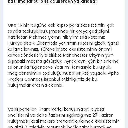
Katılımcılar sürpriz ödüllerden yararlandı
OKX TR’nin bugüne dek kripto para ekosistemini çok
sayıda topluluk buluşmasında bir araya getirdiğini
hatırlatan Mehmet Çamır, “İlk yılımızda Rotamız
Türkiye dedik, ülkemizde yatırımın rotasını çizdik. Şanslı
kullanıcılarımızı, Türkiye kripto ekosisteminin önemli
kanaat önderleriyle birlikte Manchester City’nin yurt
dışındaki maçına götürdük. Ayrıca aynı gün bir sinema
salonunda “Eğlenceye Yatırım” temasıyla buluştuk,
maç deneyimini topluluğumuzla birlikte yaşadık. Alpha
Traders Connect İstanbul etkinliğimiz de bu
buluşmalar arasına eklendi.
Canlı panelleri, ilham verici konuşmaları, piyasa
analizlerini ve daha fazlasını sığdırdığımız 27 Haziran
buluşması; katılımcılara trendleri anlamak, ekosistemin
en aktif isimleriyle tanışmak, bağlantılar kurmak ve