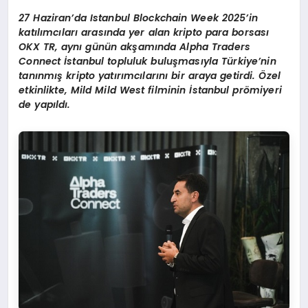
27 Haziran’da Istanbul Blockchain Week 2025
’
in
katılımcıları arasında yer alan kripto para borsası
OKX TR, aynı günün akşamı
nda Alpha Traders
Connect
İstanbul topluluk buluş
mas
ıyla Türkiye
’
nin
tanınmış kripto yatırımcılarını bir araya getirdi. Özel
etkinlikte, Mild Mild West filminin İstanbul pr
ö
miyeri
de yapıldı.