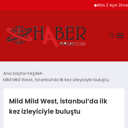
Altın 2 Ayın Zirvesinde AB
GÜNDEM
Ana Sayfa
YAŞAM
Mild Mild West, İstanbul’da ilk kez izleyiciyle buluştu
SPOR
YAŞAM
Mild Mild West, İstanbul’da ilk
kez izleyiciyle buluştu
TEKNOLOJİ
SAĞLIK