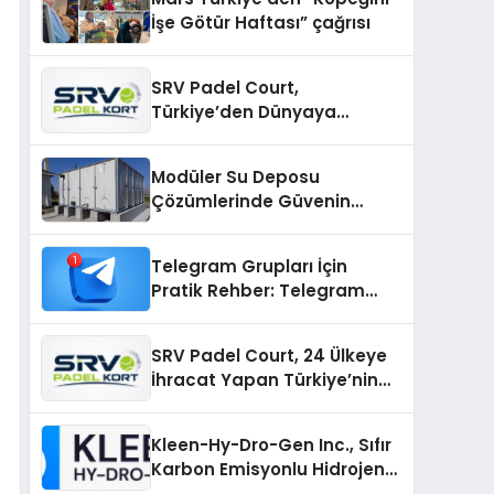
İşe Götür Haftası” çağrısı
SRV Padel Court,
Türkiye’den Dünyaya
Uzanan Padel Kort
Üretiminde Güvenin Adresi
Modüler Su Deposu
Çözümlerinde Güvenin
Adresi
Telegram Grupları İçin
Pratik Rehber: Telegram
Topluluklarını Tek Noktadan
İnceleyin
SRV Padel Court, 24 Ülkeye
İhracat Yapan Türkiye’nin
Padel Kortu Üretim Gücü
Kleen-Hy-Dro-Gen Inc., Sıfır
Karbon Emisyonlu Hidrojen
Isıtma Teknolojisinde ISO ve