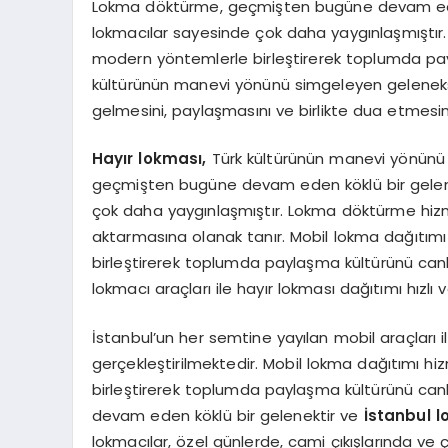
Lokma döktürme, geçmişten bugüne devam eden 
lokmacılar sayesinde çok daha yaygınlaşmıştır. 
modern yöntemlerle birleştirerek toplumda payl
kültürünün manevi yönünü simgeleyen geleneksel 
gelmesini, paylaşmasını ve birlikte dua etmesin
Hayır lokması,
Türk kültürünün manevi yönünü 
geçmişten bugüne devam eden köklü bir gelenek
çok daha yaygınlaşmıştır. Lokma döktürme hizmet
aktarmasına olanak tanır. Mobil lokma dağıtımı
birleştirerek toplumda paylaşma kültürünü canl
lokmacı araçları ile hayır lokması dağıtımı hızlı 
İstanbul’un her semtine yayılan mobil araçları il
gerçekleştirilmektedir. Mobil lokma dağıtımı h
birleştirerek toplumda paylaşma kültürünü ca
devam eden köklü bir gelenektir ve
İstanbul 
lokmacılar, özel günlerde, cami çıkışlarında ve 