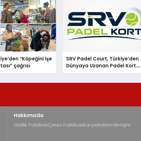
iye’den “Köpeğini İşe
SRV Padel Court, Türkiye’den
tası” çağrısı
Dünyaya Uzanan Padel Kort
Üretiminde Güvenin Adresi
Hakkımızda
Gizlilik Politikası
Çerez Politikası
Künye
Reklam
İletişim