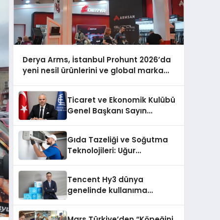
Derya Arms, İstanbul Prohunt 2026’da
yeni nesil ürünlerini ve global marka
vizyonunu sergiledi
Ticaret ve Ekonomik Kulübü
Genel Başkanı Sayın
Mehmet Ulutaş, ekonomiye
dair yaptığı açıklamada
Gıda Tazeliği ve Soğutma
şunları kaydetti:
Teknolojileri: Uğur
Cihazlarında Dürüst Teknik
Destek Deneyimi
Tencent Hy3 dünya
genelinde kullanıma
sunuldu
Mars Türkiye’den “Köpeğini