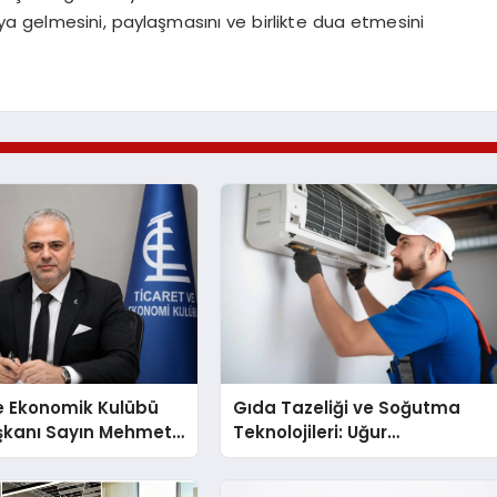
raya gelmesini, paylaşmasını ve birlikte dua etmesini
e Ekonomik Kulübü
Gıda Tazeliği ve Soğutma
şkanı Sayın Mehmet
Teknolojileri: Uğur
konomiye dair yaptığı
Cihazlarında Dürüst Teknik
a şunları kaydetti:
Destek Deneyimi