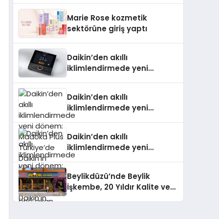
TSSA Düzenleyici Onaylarını
Marie Rose kozmetik
Aldı
sektörüne giriş yaptı
Daikin’den akıllı
iklimlendirmede yeni
dönem: Madoka Plus
Türkiye’de
Daikin’den akıllı
iklimlendirmede yeni
dönem: Madoka Plus
Türkiye’de Daikin’in kullanıcı
Daikin’den akıllı
dostu tasarımıyla öne çıkan
iklimlendirmede yeni
Madoka ailesinin yeni nesil
dönem: Madoka Plus
teknolojilerle donatılmış son
Türkiye’de Daikin’in kullanıcı
modeli VRV kontrol ünitesi
Beylikdüzü’nde Beylik
dostu tasarımıyla öne çıkan
Madoka Plus Türkiye’de
İşkembe, 20 Yıldır Kalite ve
Madoka ailesinin yeni nesil
satışa sunuldu. Tam
Lezzetin Değişmeyen Adresi
teknolojilerle donatılmış son
dokunmatik ekranı, mobil
modeli VRV kontrol ünitesi
uygulama desteği ve akıllı