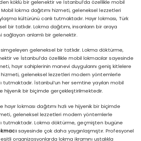
köklü bir gelenektir ve İstanbul’da özellikle mobil
Mobil lokma dağıtımı hizmeti, geleneksel lezzetleri
aşma kültürünü canlı tutmaktadır. Hayır lokması, Türk
bir tatlıdır. Lokma dağıtımı, insanların bir araya
i sağlayan anlamlı bir gelenektir.
simgeleyen geleneksel bir tatlıdır. Lokma döktürme,
tir ve İstanbul’da özellikle mobil lokmacılar sayesinde
i, hayır sahiplerinin manevi duygularını geniş kitlelere
 hizmeti, geleneksel lezzetleri modern yöntemlerle
ı tutmaktadır. İstanbul’un her semtine yayılan mobil
ve hijyenik bir biçimde gerçekleştirilmektedir.
e hayır lokması dağıtımı hızlı ve hijyenik bir biçimde
izmeti, geleneksel lezzetleri modern yöntemlerle
nlı tutmaktadır. Lokma döktürme, geçmişten bugüne
lokmacı
sayesinde çok daha yaygınlaşmıştır. Profesyonel
çeşitli organizasyonlarda lokma ikramını ustalıkla