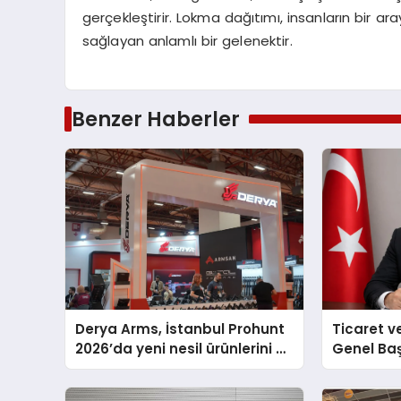
gerçekleştirir. Lokma dağıtımı, insanların bir a
sağlayan anlamlı bir gelenektir.
Benzer Haberler
Derya Arms, İstanbul Prohunt
Ticaret v
2026’da yeni nesil ürünlerini ve
Genel Ba
global marka vizyonunu
Ulutaş, e
sergiledi
açıklamad