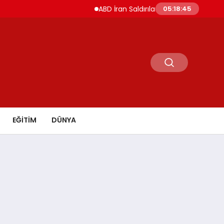
ABD İran Saldırılarını Askıya Aldı Hürmüz ve İ
05:18:46
EĞİTİM
DÜNYA