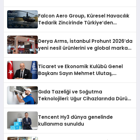
Falcon Aero Group, Küresel Havacılık
Tedarik Zincirinde Türkiye’den
Dünyaya Açılıyor
Derya Arms, İstanbul Prohunt 2026’da
yeni nesil ürünlerini ve global marka
vizyonunu sergiledi
Ticaret ve Ekonomik Kulübü Genel
Başkanı Sayın Mehmet Ulutaş,
ekonomiye dair yaptığı açıklamada
şunları kaydetti:
Gıda Tazeliği ve Soğutma
Teknolojileri: Uğur Cihazlarında Dürüst
Teknik Destek Deneyimi
Tencent Hy3 dünya genelinde
kullanıma sunuldu