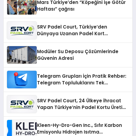
Mars Türkiye’den “Köpeğini İşe Götür
Haftası” çağrısı
SRV Padel Court, Türkiye’den
Dünyaya Uzanan Padel Kort
Üretiminde Güvenin Adresi
Modüler Su Deposu Çözümlerinde
Güvenin Adresi
Telegram Grupları İçin Pratik Rehber:
Telegram Topluluklarını Tek
Noktadan İnceleyin
SRV Padel Court, 24 Ülkeye İhracat
Yapan Türkiye’nin Padel Kortu Üretim
Gücü
Kleen-Hy-Dro-Gen Inc., Sıfır Karbon
Emisyonlu Hidrojen Isıtma