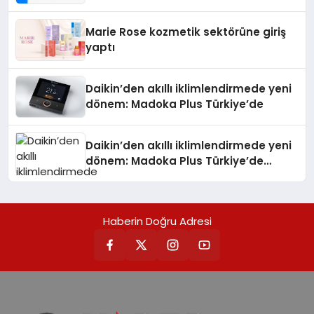
Teknolojisinde ISO ve TSSA
Düzenleyici Onaylarını Aldı
Marie Rose kozmetik sektörüne giriş
yaptı
Daikin’den akıllı iklimlendirmede yeni
dönem: Madoka Plus Türkiye’de
Daikin’den akıllı iklimlendirmede yeni
dönem: Madoka Plus Türkiye’de
Daikin’in kullanıcı dostu tasarımıyla
öne çıkan Madoka ailesinin yeni nesil
teknolojilerle donatılmış son modeli
Haberin Doğru Adresi
VRV kontrol ünitesi Madoka Plus
Türkiye’de satışa sunuldu. Tam
dokunmatik ekranı, mobil uygulama
desteği ve akıllı sensör entegrasyonu
sayesinde iklimlendirme sistemlerinin
yönetimini daha kolay, konforlu ve