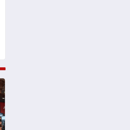
dostu tasarımıyla öne çıkan
Madoka ailesinin yeni nesil
teknolojilerle donatılmış son
modeli VRV kontrol ünitesi
Madoka Plus Türkiye’de
satışa sunuldu. Tam
dokunmatik ekranı, mobil
uygulama desteği ve akıllı
sensör entegrasyonu
sayesinde iklimlendirme
sistemlerinin yönetimini
daha kolay, konforlu ve
verimli hale getiriyor. Enerji
verimliliğini artırırken
modern yaşam alanlarında
teknolojiyi estetik ile bulu