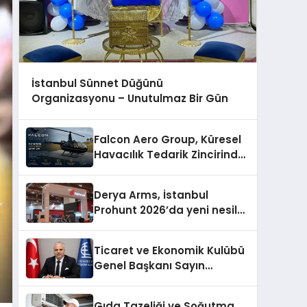
İstanbul Sünnet Düğünü
Organizasyonu – Unutulmaz Bir Gün
Falcon Aero Group, Küresel
Havacılık Tedarik Zincirinde
Türkiye’den Dünyaya
Açılıyor
Derya Arms, İstanbul
Prohunt 2026’da yeni nesil
ürünlerini ve global marka
vizyonunu sergiledi
Ticaret ve Ekonomik Kulübü
Genel Başkanı Sayın
Mehmet Ulutaş, ekonomiye
dair yaptığı açıklamada
Gıda Tazeliği ve Soğutma