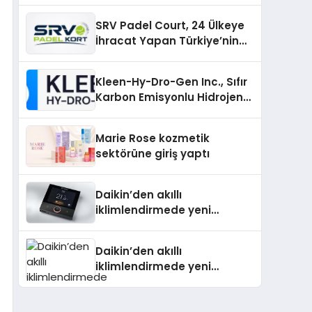
İnceleyin
SRV Padel Court, 24 Ülkeye
İhracat Yapan Türkiye’nin
Padel Kortu Üretim Gücü
Kleen-Hy-Dro-Gen Inc., Sıfır
Karbon Emisyonlu Hidrojen
Isıtma Teknolojisinde ISO ve
TSSA Düzenleyici Onaylarını
Marie Rose kozmetik
Aldı
sektörüne giriş yaptı
Daikin’den akıllı
iklimlendirmede yeni
dönem: Madoka Plus
Türkiye’de
Daikin’den akıllı
iklimlendirmede yeni
dönem: Madoka Plus
Türkiye’de Daikin’in kullanıcı