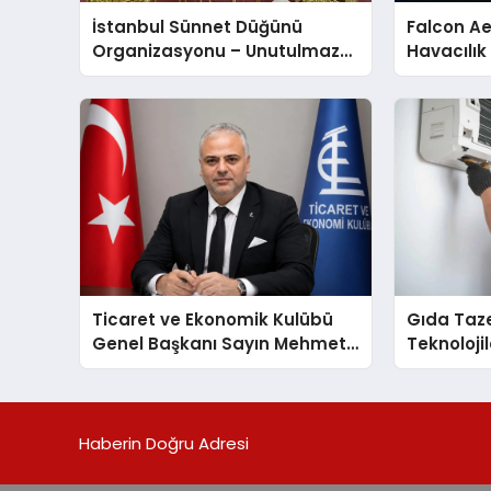
İstanbul Sünnet Düğünü
Falcon Ae
Organizasyonu – Unutulmaz
Havacılık
Bir Gün
Türkiye’d
Ticaret ve Ekonomik Kulübü
Gıda Taz
Genel Başkanı Sayın Mehmet
Teknolojil
Ulutaş, ekonomiye dair yaptığı
Cihazları
açıklamada şunları kaydetti:
Destek D
Haberin Doğru Adresi