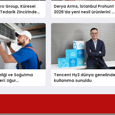
ro Group, Küresel
Derya Arms, İstanbul Prohunt
 Tedarik Zincirinde
2026’da yeni nesil ürünlerini v
en Dünyaya Açılıyor
global marka vizyonunu
sergiledi
eliği ve Soğutma
Tencent Hy3 dünya genelind
eri: Uğur
kullanıma sunuldu
nda Dürüst Teknik
eneyimi