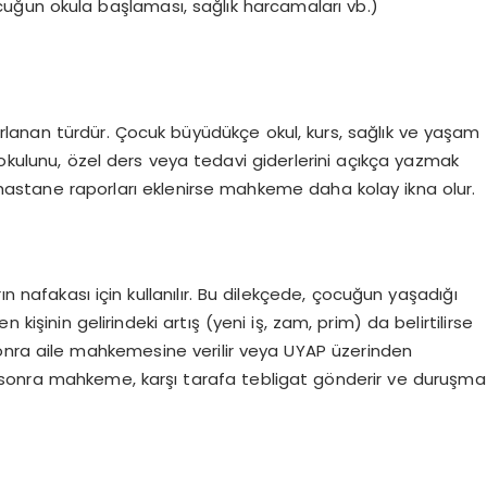
cuğun okula başlaması, sağlık harcamaları vb.)
ırlanan türdür. Çocuk büyüdükçe okul, kurs, sağlık ve yaşam
 okulunu, özel ders veya tedavi giderlerini açıkça yazmak
, hastane raporları eklenirse mahkeme daha kolay ikna olur.
ın nafakası için kullanılır. Bu dilekçede, çocuğun yaşadığı
 kişinin gelirindeki artış (yeni iş, zam, prim) da belirtilirse
 sonra aile mahkemesine verilir veya UYAP üzerinden
an sonra mahkeme, karşı tarafa tebligat gönderir ve duruşma