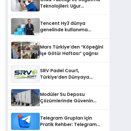
şunları kaydetti:
Teknolojileri: Uğur
Cihazlarında Dürüst Teknik
Destek Deneyimi
Tencent Hy3 dünya
genelinde kullanıma
sunuldu
Mars Türkiye’den “Köpeğini
İşe Götür Haftası” çağrısı
SRV Padel Court,
Türkiye’den Dünyaya
Uzanan Padel Kort
Üretiminde Güvenin Adresi
Modüler Su Deposu
Çözümlerinde Güvenin
Adresi
Telegram Grupları İçin
Pratik Rehber: Telegram
Topluluklarını Tek Noktadan