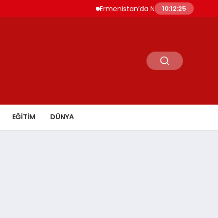
Ermenistan’da Nikol Paşinyan Yeniden Baş
10:12:26
EĞİTİM
DÜNYA