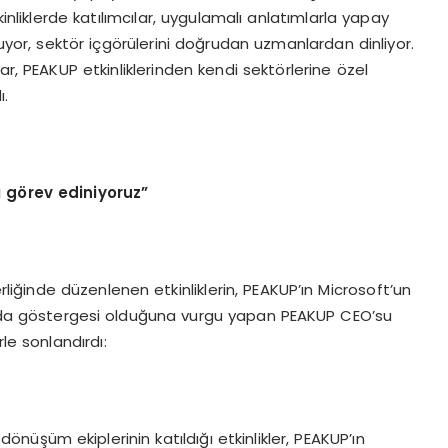
kinliklerde katılımcılar, uygulamalı anlatımlarla yapay
luyor, sektör içgörülerini doğrudan uzmanlardan dinliyor.
ar, PEAKUP etkinliklerinden kendi sektörlerine özel
ı.
ı g
ö
rev ediniyoruz”
rliğinde düzenlenen etkinliklerin, PEAKUP’ın Microsoft’un
ın da göstergesi olduğuna vurgu yapan PEAKUP CEO’su
le sonlandırdı:
l dönüşüm ekiplerinin katıldığı etkinlikler, PEAKUP’ın