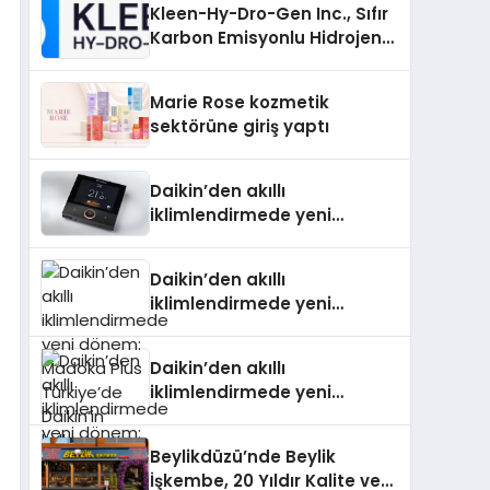
Kleen-Hy-Dro-Gen Inc., Sıfır
Karbon Emisyonlu Hidrojen
Isıtma Teknolojisinde ISO ve
TSSA Düzenleyici Onaylarını
Marie Rose kozmetik
Aldı
sektörüne giriş yaptı
Daikin’den akıllı
iklimlendirmede yeni
dönem: Madoka Plus
Türkiye’de
Daikin’den akıllı
iklimlendirmede yeni
dönem: Madoka Plus
Türkiye’de Daikin’in kullanıcı
Daikin’den akıllı
dostu tasarımıyla öne çıkan
iklimlendirmede yeni
Madoka ailesinin yeni nesil
dönem: Madoka Plus
teknolojilerle donatılmış son
Türkiye’de Daikin’in kullanıcı
modeli VRV kontrol ünitesi
Beylikdüzü’nde Beylik
dostu tasarımıyla öne çıkan
Madoka Plus Türkiye’de
İşkembe, 20 Yıldır Kalite ve
Madoka ailesinin yeni nesil