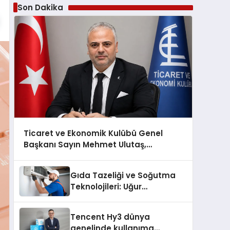
Son Dakika
Ticaret ve Ekonomik Kulübü Genel
Başkanı Sayın Mehmet Ulutaş,
ekonomiye dair yaptığı açıklamada
şunları kaydetti:
Gıda Tazeliği ve Soğutma
Teknolojileri: Uğur
Cihazlarında Dürüst Teknik
Destek Deneyimi
Tencent Hy3 dünya
genelinde kullanıma