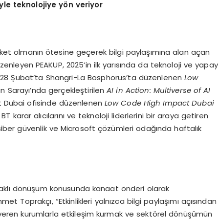
yle teknolojiye y
ö
n veriyor
şirket olmanın ötesine geçerek bilgi paylaşımına alan açan
 düzenleyen PEAKUP, 2025’in ilk yarısında da teknoloji ve yapay
tı. 28 Şubat’ta Shangri-La Bosphorus’ta düzenlenen
Low
an Sarayı’nda gerçekleştirilen
AI in Action: Multiverse of AI
oft Dubai ofisinde düzenlenen
Low Code High Impact Dubai
 BT karar alıcılarını ve teknoloji liderlerini bir araya getiren
 siber güvenlik ve Microsoft çözümleri odağında haftalık
odaklı dönüşüm konusunda kanaat önderi olarak
 Toprakçı, “Etkinlikleri yalnızca bilgi paylaşımı açısından
ön veren kurumlarla etkileşim kurmak ve sektörel dönüşümün