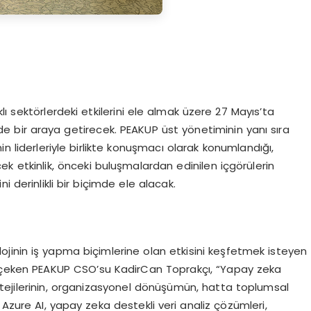
ı sektörlerdeki etkilerini ele almak üzere 27 Mayıs’ta
sinde bir araya getirecek. PEAKUP üst yönetiminin yanı sıra
in liderleriyle birlikte konuşmacı olarak konumlandığı,
cek etkinlik, önceki buluşmalardan edinilen içgörülerin
 derinlikli bir biçimde ele alacak.
olojinin iş yapma biçimlerine olan etkisini keşfetmek isteyen
kat çeken PEAKUP CSO’su KadirCan Toprakçı, “Yapay zeka
atejilerinin, organizasyonel dönüşümün, hatta toplumsal
Azure AI, yapay zeka destekli veri analiz çözümleri,