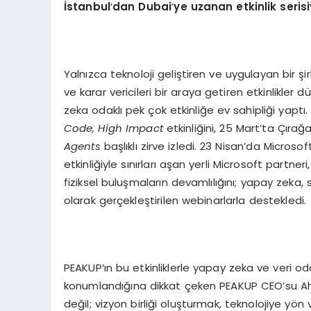
İstanbul
’
dan Dubai
’
ye uzanan etkinlik serisi
Yalnızca teknoloji geliştiren ve uygulayan bir 
ve karar vericileri bir araya getiren etkinlikler
zeka odaklı pek çok etkinliğe ev sahipliği yap
Code, High Impact
etkinliğini, 25 Mart’ta Çırağ
Agents
başlıklı zirve izledi. 23 Nisan’da Micros
etkinliğiyle sınırları aşan yerli Microsoft partneri,
fiziksel buluşmaların devamlılığını; yapay zeka,
olarak gerçekleştirilen webinarlarla destekledi.
PEAKUP’ın bu etkinliklerle yapay zeka ve veri 
konumlandığına dikkat çeken PEAKUP CEO’su Ahmet
değil; vizyon birliği oluşturmak, teknolojiye y