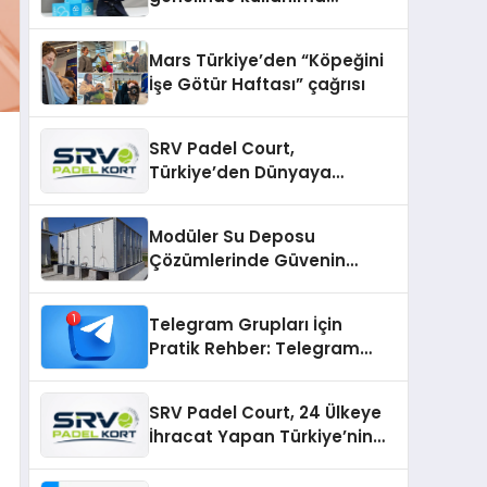
sunuldu
Mars Türkiye’den “Köpeğini
İşe Götür Haftası” çağrısı
SRV Padel Court,
Türkiye’den Dünyaya
Uzanan Padel Kort
Üretiminde Güvenin Adresi
Modüler Su Deposu
Çözümlerinde Güvenin
Adresi
Telegram Grupları İçin
Pratik Rehber: Telegram
Topluluklarını Tek Noktadan
İnceleyin
SRV Padel Court, 24 Ülkeye
İhracat Yapan Türkiye’nin
Padel Kortu Üretim Gücü