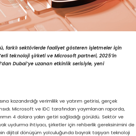
, farklı sekt
ö
rlerde faaliyet g
ö
steren i
şletmeler için
erli teknoloji şirketi ve Microsoft partneri, 2025’in
’dan Dubai’ye uzanan etkinlik serisiyle, yeni
na kazandırdığı verimlilik ve yatırım getirisi, gerçek
nsıdı. Microsoft ve IDC tarafından yayımlanan raporda,
rımın 4 dolara yakın getiri sağladığı görüldü. Sektör ve
 uydurma ihtiyacı, şirketler için rehberlik gereksinimini de
e’nin dijital dönüşüm yolculuğunda bayrak taşıyan teknoloji