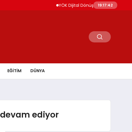
YÖK Dijital Dönüşüm İçin Bilişim Uzmanları Yetişt
19:17:44
EĞİTİM
DÜNYA
e devam ediyor