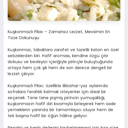
Kuşkonmazlı Pilav
– Zamansız Lezzet
,
M
evsimin En
Taze Dokunuşu
Kuşkonmaz, tabaklara zarafet ve tazelik katan en özel
sebzelerden biri. Hafif aroması, kendine özgü çıtır
dokusu ve besleyici içeriğiyle pirinçle buluştuğunda
ortaya hem çok şık hem de son derece dengeli bir
lezzet çıkıyor.
Kuşkonmazlı Pilav; özellikle ilkbahar-yaz aylarında
sofralara ferahlık katmak isteyenler için ideal bir
seçenek. Tane tane pişmiş pirincin yumuşaklığı,
kuşkonmazın hafif diri kıvamıyla birleşerek hem sade
yemeklerin yanında bir tamamlayıcı oluyor hem de
tek başına hafif bir öğün hâline geliyor.
Rengini ve besin değerini kaybetmemesi için kısa süre