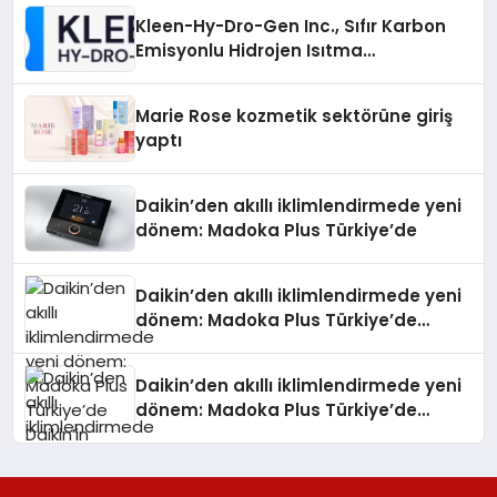
Kleen-Hy-Dro-Gen Inc., Sıfır Karbon
Emisyonlu Hidrojen Isıtma
Teknolojisinde ISO ve TSSA
Düzenleyici Onaylarını Aldı
Marie Rose kozmetik sektörüne giriş
yaptı
Daikin’den akıllı iklimlendirmede yeni
dönem: Madoka Plus Türkiye’de
Daikin’den akıllı iklimlendirmede yeni
dönem: Madoka Plus Türkiye’de
Daikin’in kullanıcı dostu tasarımıyla
öne çıkan Madoka ailesinin yeni nesil
Daikin’den akıllı iklimlendirmede yeni
teknolojilerle donatılmış son modeli
dönem: Madoka Plus Türkiye’de
VRV kontrol ünitesi Madoka Plus
Daikin’in kullanıcı dostu tasarımıyla
Türkiye’de satışa sunuldu. Tam
öne çıkan Madoka ailesinin yeni nesil
dokunmatik ekranı, mobil uygulama
teknolojilerle donatılmış son modeli
desteği ve akıllı sensör entegrasyonu