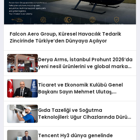
Falcon Aero Group, Küresel Havacılık Tedarik
Zincirinde Türkiye’den Dünyaya Açılıyor
Derya Arms, İstanbul Prohunt 2026’da
yeni nesil ürünlerini ve global marka
vizyonunu sergiledi
Ticaret ve Ekonomik Kulübü Genel
Başkanı Sayın Mehmet Ulutaş,
ekonomiye dair yaptığı açıklamada
şunları kaydetti:
Gıda Tazeliği ve Soğutma
Teknolojileri: Uğur Cihazlarında Dürüst
Teknik Destek Deneyimi
Tencent Hy3 dünya genelinde