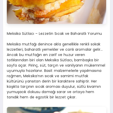
Meksika Sütlacı –
Lezzetin Sıcak ve Baharatlı Yorumu
Meksika mutfağı denince akla genellikle renkli sokak
lezzetleri, baharatlı yemekler ve canlı aromalar gelir…
Ancak bu mutfağın en zarif ve huzur veren
tatlılarından biri olan
Meksika Sütlacı
, bambaşka bir
sayfa açar.
P
irinç, süt, tarçın ve vanilyanın mükemmel
uyumuyla hazırlanır. Basit malzemelerle yapılmasına
rağmen, Meksika’nın sıcak ve samimi mutfak
kültürünü yansıtan derin bir karaktere sahiptir. Her
kaşıkta tarçının sıcak aroması duyulur, sütlü kıvamın
yumuşacık dokusu damağı sarar ve ortaya hem
tanıdık hem de egzotik bir lezzet çıkar.