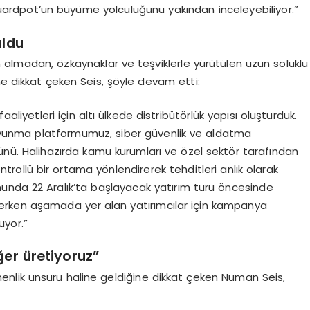
k Guardpot’un büyüme yolculuğunu yakından inceleyebiliyor.”
uldu
almadan, özkaynaklar ve teşviklerle yürütülen uzun soluklu
ne dikkat çeken Seis, şöyle devam etti:
liyetleri için altı ülkede distribütörlük yapısı oluşturduk.
avunma platformumuz, siber güvenlik ve aldatma
n ürünü. Halihazırda kamu kurumları ve özel sektör tarafından
ontrollü bir ortama yönlendirerek tehditleri anlık olarak
unda 22 Aralık’ta başlayacak yatırım turu öncesinde
erken aşamada yer alan yatırımcılar için kampanya
uyor.”
ğer üretiyoruz”
nlik unsuru haline geldiğine dikkat çeken Numan Seis,