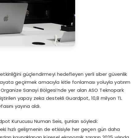
 etkinliğini güçlendirmeyi hedefleyen yerli siber güvenlik
hayata geçirmek amacıyla kitle fonlaması yoluyla yatırım
n Organize Sanayi Bölgesi’nde yer alan ASO Teknopark
iştirilen yapay zeka destekli Guardpot, 10,8 milyon TL
asını yayına aldı.
dpot Kurucusu Numan Seis, şunları söyledi:
deki hızlı gelişmenin de etkisiyle her geçen gün daha
çlardan kaynaklanan küresel ekonomik zararın 2025 yılında