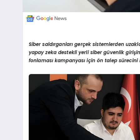
Siber sald
ı
rganlar
ı
ger
ç
ek sistemlerden uzakl
yapay zeka destekli yerli siber g
ü
venlik giri
ş
i
fonlamas
ı
kampanyas
ı
i
ç
in
ö
n talep s
ü
recini