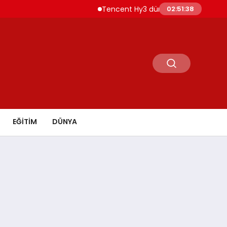
Tencent Hy3 dünya genelinde kullanıma sunul
02:51:40
EĞİTİM
DÜNYA