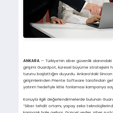
ANKARA
— Türkiye’nin siber güvenlik alanındaki
girişimi Guardpot, küresel büyüme stratejisini 
turunu başlattığını duyurdu. Ankara’daki Sinca
girişimlerinden Priente Software tarafından gel
yatırım hedefiyle kitle fonlaması kampanya sayf
Konuyla ilgili değerlendirmelerde bulunan Guar
“Siber tehdit ortamı, yapay zeka teknolojilerin
karmaşık hale geliyor. Güncel veriler, siber su