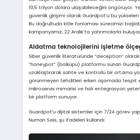
10,5 trilyon dolara ulaşabileceğini öngörüyor. Yer
güvenlik girişimi olarak Guardpot’u bu yükselen
Bu doğrultuda kitle fonlaması sürecimizi başla
kampanyamız, 22 Aralık’ta yatırımcılarla buluşa
Aldatma teknolojilerini işletme ölçe
Siber güvenlik literatüründe “deception” olarak a
“honeypot” (balküpü) platformu sunan Guardpot
uzaklaştırarak sahte ve kontrollü bir ortama y
görünmeyen tehditleri erken aşamada tespit 
mikroservis mimarisi ve hızlı entegrasyon yetenek
bir platform sunuyor.
Guardpot’u dijital sistemler için 7/24 görev yapa
Numan Seis, şu ifadeleri kullandı: