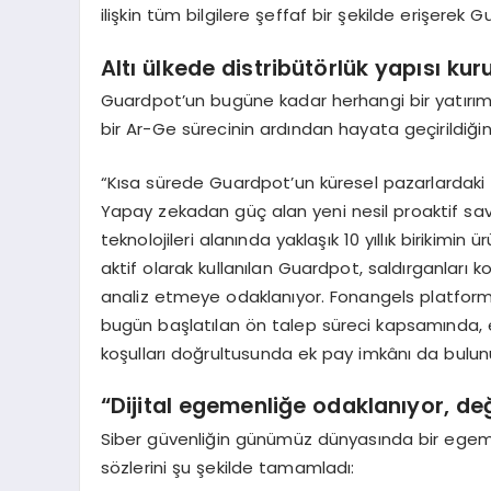
ilişkin tüm bilgilere şeffaf bir şekilde erişere
Altı ülkede distribütörlük yapısı kur
Guardpot’un bugüne kadar herhangi bir yatırım 
bir Ar-Ge sürecinin ardından hayata geçirildiği
“Kısa sürede Guardpot’un küresel pazarlardaki faa
Yapay zekadan güç alan yeni nesil proaktif s
teknolojileri alanında yaklaşık 10 yıllık birikimi
aktif olarak kullanılan Guardpot, saldırganları k
analiz etmeye odaklanıyor. Fonangels platform
bugün başlatılan ön talep süreci kapsamında, 
koşulları doğrultusunda ek pay imkânı da bulun
“Dijital egemenliğe odaklanıyor, de
Siber güvenliğin günümüz dünyasında bir egeme
sözlerini şu şekilde tamamladı: