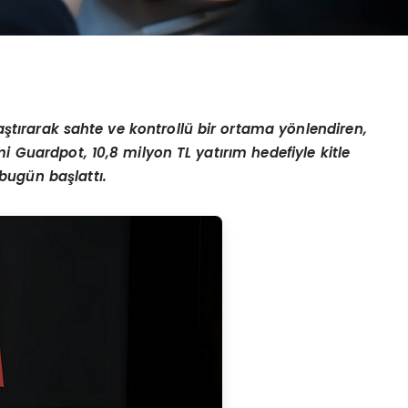
a
ş
t
ı
rarak sahte ve kontroll
ü
bir ortama y
ö
nlendiren,
mi Guardpot, 10,8 milyon TL yat
ı
r
ı
m hedefiyle kitle
 bug
ü
n ba
ş
latt
ı
.