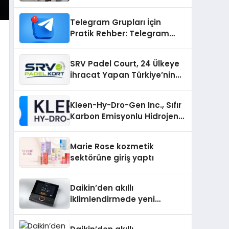
Adresi
Telegram Grupları İçin
Pratik Rehber: Telegram
Topluluklarını Tek Noktadan
İnceleyin
SRV Padel Court, 24 Ülkeye
İhracat Yapan Türkiye’nin
Padel Kortu Üretim Gücü
Kleen-Hy-Dro-Gen Inc., Sıfır
Karbon Emisyonlu Hidrojen
Isıtma Teknolojisinde ISO ve
TSSA Düzenleyici Onaylarını
Marie Rose kozmetik
Aldı
sektörüne giriş yaptı
Daikin’den akıllı
iklimlendirmede yeni
dönem: Madoka Plus
Türkiye’de