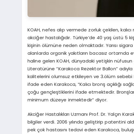
KOAH, nefes alıp vermede zorluk çekilen, kalıcı ne
akciğer hastalığıdır. Türkiye’de 40 yaş üstü 5 ki
kişinin ölümüne neden olmaktadır. Yarısı sigara i
alanlarda organik yakıtların bacasız ortamda e
haline gelen KOAH, dünyadaki yetişkin nüfusun 
Literatürüne “Karakoca Rezektor Ballon” adıyl
kalitelerini olumsuz etkileyen ve 3.ölüm sebebi
ifade eden Karakoca, “Kalıcı bronş açıklığı sağ
çoğu gençleştiklerini ifade etmektedir. Bronşla
minimum düzeye inmektedir” diyor.
Akciğer Hastalıkları Uzmanı Prof. Dr. Yalçın Kar
bilgiler verdi. 2006 yılında geliştirip patentin
pek çok hastasını tedavi eden Karakoca, buluş