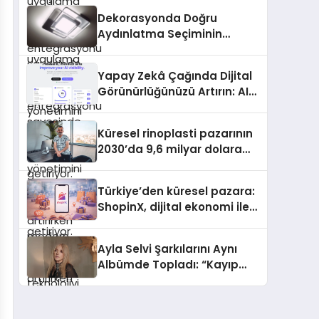
Turizmde Öne Çıkıyor
Dekorasyonda Doğru
Aydınlatma Seçiminin
Önemi
Yapay Zekâ Çağında Dijital
Görünürlüğünüzü Artırın: AIO
ile AI Visibility Yönetimi
Küresel rinoplasti pazarının
2030’da 9,6 milyar dolara
ulaşması bekleniyor
Türkiye’den küresel pazara:
ShopinX, dijital ekonomi ile
gerçek dünya alışverişini bir
araya getirmeyi hedefliyor
Ayla Selvi Şarkılarını Aynı
Albümde Topladı: “Kayıp
Kasetler 1” 31 Temmuz’da
Yayında