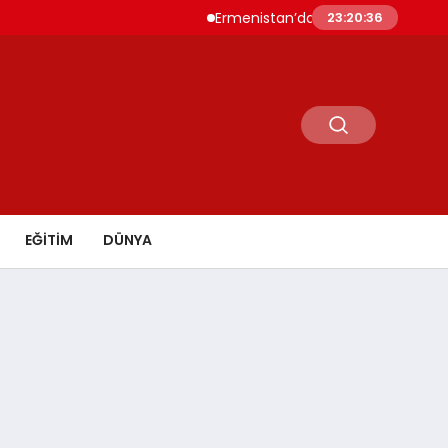
Ermenistan’da Nikol Paşinyan Yeniden Başbak
23:20:38
EĞİTİM
DÜNYA