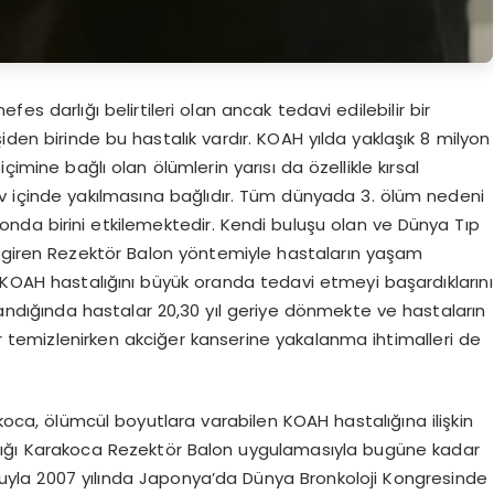
fes darlığı belirtileri olan ancak tedavi edilebilir bir
şiden birinde bu hastalık vardır. KOAH yılda yaklaşık 8 milyon
çimine bağlı olan ölümlerin yarısı da özellikle kırsal
v içinde yakılmasına bağlıdır. Tüm dünyada 3. ölüm nedeni
onda birini etkilemektedir. Kendi buluşu olan ve Dünya Tıp
a giren Rezektör Balon yöntemiyle hastaların yaşam
 KOAH hastalığını büyük oranda tedavi etmeyi başardıklarını
landığında hastalar 20,30 yıl geriye dönmekte ve hastaların
r temizlenirken akciğer kanserine yakalanma ihtimalleri de
akoca, ölümcül boyutlara varabilen KOAH hastalığına ilişkin
i aldığı Karakoca Rezektör Balon uygulamasıyla bugüne kadar
uyla 2007 yılında Japonya’da Dünya Bronkoloji Kongresinde