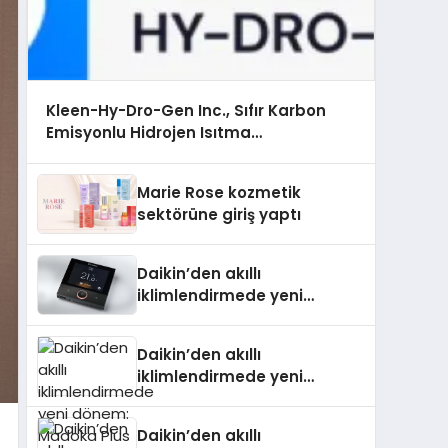
Kleen-Hy-Dro-Gen Inc., Sıfır Karbon
Emisyonlu Hidrojen Isıtma
Teknolojisinde ISO ve TSSA Düzenleyici
Onaylarını Aldı
Marie Rose kozmetik
sektörüne giriş yaptı
Daikin’den akıllı
iklimlendirmede yeni
dönem: Madoka Plus
Türkiye’de
Daikin’den akıllı
iklimlendirmede yeni
dönem: Madoka Plus
Türkiye’de Daikin’in kullanıcı
Daikin’den akıllı
dostu tasarımıyla öne çıkan