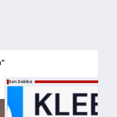
n”
Son Dakika