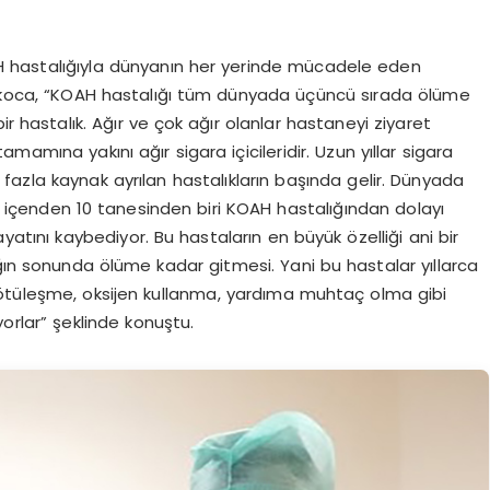
AH hastalığıyla dünyanın her yerinde mücadele eden
arakoca, “KOAH hastalığı tüm dünyada üçüncü sırada ölüme
ir hastalık. Ağır ve çok ağır olanlar hastaneyi ziyaret
amına yakını ağır sigara içicileridir. Uzun yıllar sigara
azla kaynak ayrılan hastalıkların başında gelir. Dünyada
 içenden 10 tanesinden biri KOAH hastalığından dolayı
yatını kaybediyor. Bu hastaların en büyük özelliği ani bir
ğın sonunda ölüme kadar gitmesi. Yani bu hastalar yıllarca
kötüleşme, oksijen kullanma, yardıma muhtaç olma gibi
rlar” şeklinde konuştu.