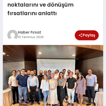
noktalarını ve dönüşüm
SAĞLIK
fırsatlarını anlattı
EKONOMİ
MAGAZİN
Haber Fırsat
Paylaş
10 Temmuz 2025
EĞİTİM
DÜNYA