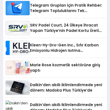
Telegram Grupları İçin Pratik Rehber:
Telegram Topluluklarını Tek
Noktadan İnceleyin
SRV Padel Court, 24 Ülkeye İhracat
Yapan Türkiye’nin Padel Kortu Üretim
Gücü
Kleen-Hy-Dro-Gen Inc., Sıfır Karbon
Emisyonlu Hidrojen Isıtma
Teknolojisinde ISO ve TSSA
Düzenleyici Onaylarını Aldı
Marie Rose kozmetik sektörüne giriş
yaptı
Daikin’den akıllı iklimlendirmede yeni
dönem: Madoka Plus Türkiye’de
Daikin’den akıllı iklimlendirmede yeni