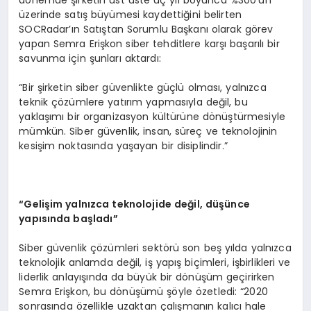
dönemde şirketin üst üste üç yıl boyunca %300’ün
üzerinde satış büyümesi kaydettiğini belirten
SOCRadar’ın Satıştan Sorumlu Başkanı olarak görev
yapan Semra Erişkon siber tehditlere karşı başarılı bir
savunma için şunları aktardı:
“Bir şirketin siber güvenlikte güçlü olması, yalnızca
teknik çözümlere yatırım yapmasıyla değil, bu
yaklaşımı bir organizasyon kültürüne dönüştürmesiyle
mümkün. Siber güvenlik, insan, süreç ve teknolojinin
kesişim noktasında yaşayan bir disiplindir.”
“
Geli
ş
im yaln
ı
zca teknolojide de
ğ
il, d
üşü
nce
yap
ı
s
ı
nda ba
ş
lad
ı”
Siber güvenlik çözümleri sektörü son beş yılda yalnızca
teknolojik anlamda değil, iş yapış biçimleri, işbirlikleri ve
liderlik anlayışında da büyük bir dönüşüm geçirirken
Semra Erişkon, bu dönüşümü şöyle özetledi: “2020
sonrasında özellikle uzaktan çalışmanın kalıcı hale