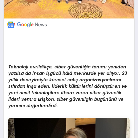
Teknoloji evrildikç
e, siber g
üvenliğin tanımı yeniden
yazılsa da insan işgücü hâlâ merkezde yer alıyor. 23
yıllık deneyimiyle k
ü
resel sat
ış
organizasyonlar
ı
n
ı
s
ı
f
ı
rdan in
ş
a eden, liderlik k
ü
lt
ü
rlerini d
ö
n
üş
t
ü
ren ve
yeni nesil teknolojilere ilham veren siber g
ü
venlik
lideri Semra Eri
ş
kon,
siber g
ü
venli
ğ
in bugününü ve
yarınını değerlendirdi.