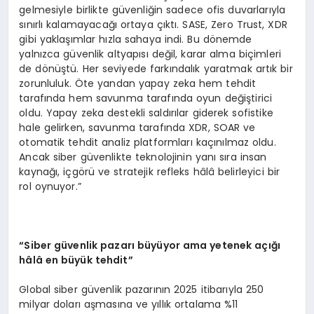
gelmesiyle birlikte güvenliğin sadece ofis duvarlarıyla
sınırlı kalamayacağı ortaya çıktı. SASE, Zero Trust, XDR
gibi yaklaşımlar hızla sahaya indi. Bu dönemde
yalnızca güvenlik altyapısı değil, karar alma biçimleri
de dönüştü. Her seviyede farkındalık yaratmak artık bir
zorunluluk. Öte yandan yapay zeka hem tehdit
tarafında hem savunma tarafında oyun değiştirici
oldu. Yapay zeka destekli saldırılar giderek sofistike
hale gelirken, savunma tarafında XDR, SOAR ve
otomatik tehdit analiz platformları kaçınılmaz oldu.
Ancak siber güvenlikte teknolojinin yanı sıra insan
kaynağı, içgörü ve stratejik refleks hâlâ belirleyici bir
rol oynuyor.”
“
Siber g
ü
venlik pazar
ı
b
ü
y
ü
yor ama yetenek a
çığı
h
â
l
â
en b
ü
y
ü
k tehdit
”
Global siber güvenlik pazarının 2025 itibarıyla 250
milyar doları aşmasına ve yıllık ortalama %11