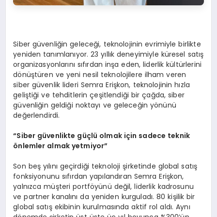
Siber güvenliğin geleceği, teknolojinin evrimiyle birlikte
yeniden tanımlanıyor. 23 yıllık deneyimiyle küresel satış
organizasyonlarını sıfırdan inşa eden, liderlik kültürlerini
dönüştüren ve yeni nesil teknolojilere ilham veren
siber güvenlik lideri Semra Erişkon, teknolojinin hızla
geliştiği ve tehditlerin çeşitlendiği bir çağda, siber
güvenliğin geldiği noktayı ve geleceğin yönünü
değerlendirdi.
“
Siber g
ü
venlikte g
üç
l
ü
olmak i
ç
in sadece teknik
ö
nlemler almak yetmiyor
”
Son beş yılını geçirdiği teknoloji şirketinde global satış
fonksiyonunu sıfırdan yapılandıran Semra Erişkon,
yalnızca müşteri portföyünü değil, liderlik kadrosunu
ve partner kanalını da yeniden kurguladı. 80 kişilik bir
global satış ekibinin kurulmasında aktif rol aldı. Aynı