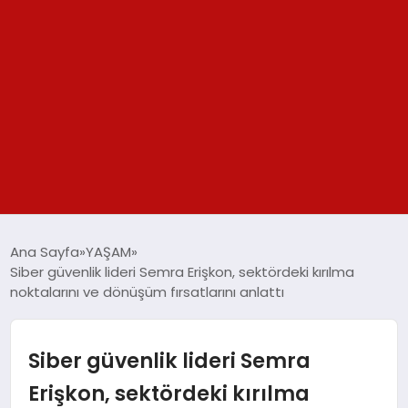
GÜNDEM
Ana Sayfa
YAŞAM
Siber güvenlik lideri Semra Erişkon, sektördeki kırılma
SPOR
noktalarını ve dönüşüm fırsatlarını anlattı
YAŞAM
Siber güvenlik lideri Semra
TEKNOLOJİ
Erişkon, sektördeki kırılma