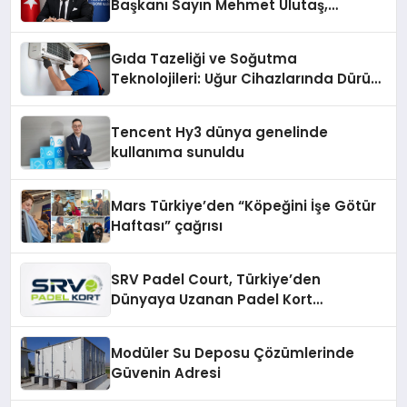
Başkanı Sayın Mehmet Ulutaş,
ekonomiye dair yaptığı açıklamada
şunları kaydetti:
Gıda Tazeliği ve Soğutma
Teknolojileri: Uğur Cihazlarında Dürüst
Teknik Destek Deneyimi
Tencent Hy3 dünya genelinde
kullanıma sunuldu
Mars Türkiye’den “Köpeğini İşe Götür
Haftası” çağrısı
SRV Padel Court, Türkiye’den
Dünyaya Uzanan Padel Kort
Üretiminde Güvenin Adresi
Modüler Su Deposu Çözümlerinde
Güvenin Adresi