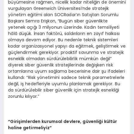
büyümesine rağmen, nicelik kadar niteliğin de önemini
vurgulayan Greenwich Üniversitesi’nde stratejik
yönetim eğitimi alan SOCRadar’ın Satıştan Sorumlu
Başkanı Semra Erişkon, “Bugün siber güvenlikte
yetenek açığı 3 milyonun üzerinde. Kadın temsiliyeti
hâlâ düşük. İnsan faktörü, saldırıların en zayıf halkası
olmaya devam ediyor. Bu nedenle teknik sistemleri
kadar organizasyonel yapıyı da eğitmek, geliştirmek ve
güçlendirmek gerekiyor. proaktif savunma ve stratejik
esneklik olmadan sürdürülebilirlik mümkün değil”
diyerek siber güvenlik stratejilerinde değişken risk
ortamlarına uyum sağlama becerisine dair şu ifadeleri
kullandı: “Risk yönetimini sadece teknik parametrelerle
değil, iş hedefleriyle uyumlu planlamak gerekiyor. Bu
da sürdürülebilir siber güvenlik için stratejik esnekliği
zorunlu kılıyor.”
“Girişimlerden
kurumsal devlere, g
ü
venli
ğ
i k
ü
lt
ü
r
haline getirmeliyiz
”