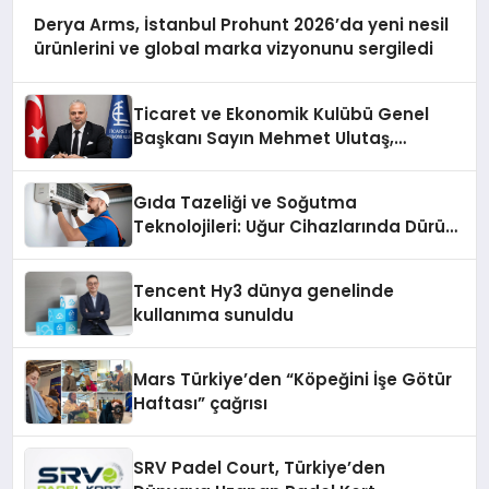
Derya Arms, İstanbul Prohunt 2026’da yeni nesil
ürünlerini ve global marka vizyonunu sergiledi
Ticaret ve Ekonomik Kulübü Genel
Başkanı Sayın Mehmet Ulutaş,
ekonomiye dair yaptığı açıklamada
şunları kaydetti:
Gıda Tazeliği ve Soğutma
Teknolojileri: Uğur Cihazlarında Dürüst
Teknik Destek Deneyimi
Tencent Hy3 dünya genelinde
kullanıma sunuldu
Mars Türkiye’den “Köpeğini İşe Götür
Haftası” çağrısı
SRV Padel Court, Türkiye’den