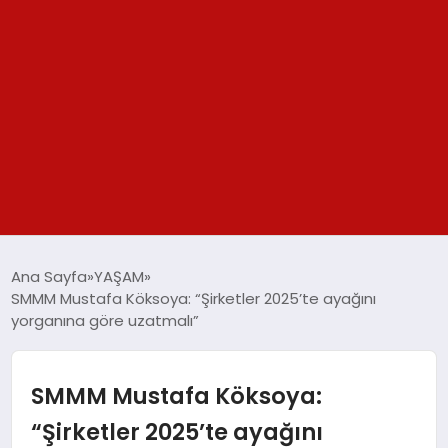
GÜNDEM
Ana Sayfa
YAŞAM
SMMM Mustafa Köksoya: “Şirketler 2025’te ayağını
SPOR
yorganına göre uzatmalı”
YAŞAM
SMMM Mustafa Köksoya:
TEKNOLOJİ
“Şirketler 2025’te ayağını