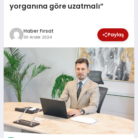
yorganına göre uzatmalı”
SAĞLIK
EKONOMİ
Haber Fırsat
Paylaş
30 Aralık 2024
MAGAZİN
EĞİTİM
DÜNYA