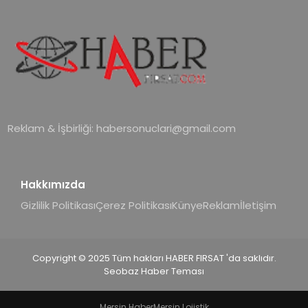
alanlarında teknolojiyi estetik ile bulu
Reklam & İşbirliği:
habersonuclari@gmail.com
Hakkımızda
Gizlilik Politikası
Çerez Politikası
Künye
Reklam
İletişim
Copyright © 2025 Tüm hakları HABER FIRSAT 'da saklıdır.
Seobaz Haber Teması
Mersin Haber
Mersin Lojistik