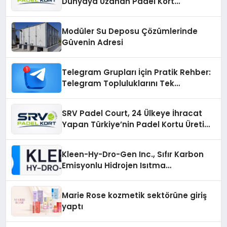
Dünyaya Uzanan Padel Kort
Üretiminde Güvenin Adresi
Modüler Su Deposu Çözümlerinde
Güvenin Adresi
Telegram Grupları İçin Pratik Rehber:
Telegram Topluluklarını Tek
Noktadan İnceleyin
SRV Padel Court, 24 Ülkeye İhracat
Yapan Türkiye’nin Padel Kortu Üretim
Gücü
Kleen-Hy-Dro-Gen Inc., Sıfır Karbon
Emisyonlu Hidrojen Isıtma
Teknolojisinde ISO ve TSSA
Düzenleyici Onaylarını Aldı
Marie Rose kozmetik sektörüne giriş
yaptı