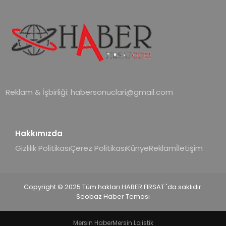
sayesinde iklimlendirme sistemlerinin
yönetimini daha kolay, konforlu ve
verimli hale getiriyor. Enerji
verimliliğini artırırken modern yaşam
alanlarında teknolojiyi estetik ile bulu
Reklam & İşbirliği:
habersonuclari@gmail.com
Hakkımızda
Gizlilik Politikası
Çerez Politikası
Künye
Reklam
İletişim
Copyright © 2025 Tüm hakları HABER FIRSAT 'da saklıdır.
Seobaz Haber Teması
Mersin Haber
Mersin Lojistik