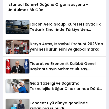
İstanbul Sünnet Düğünü Organizasyonu –
Unutulmaz Bir Gün
Falcon Aero Group, Küresel Havacılık
Tedarik Zincirinde Türkiye’den
Dünyaya Açılıyor
Derya Arms, İstanbul Prohunt 2026’da
yeni nesil ürünlerini ve global marka
vizyonunu sergiledi
Ticaret ve Ekonomik Kulübü Genel
Başkanı Sayın Mehmet Ulutaş,
ekonomiye dair yaptığı açıklamada
şunları kaydetti:
Gıda Tazeliği ve Soğutma
Teknolojileri: Uğur Cihazlarında Dürüst
Teknik Destek Deneyimi
Tencent Hy3 dünya genelinde
kullanıma sunuldu