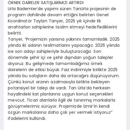
ÖRNEK DAİRELER SATIŞLARIMIZI ARTIRDI
Urla Bademler’de yapımı süren TanUrla projesinin de
program dahilinde devam ettiğini belirten Genel
Koordinatör Taylan Tanyer, 2025 yılı içinde ilk
anahtarları sahiplerine teslim etmeyi hedeflediklerini
belirtti.
Tanyer, “Projemizin yarısına yakınını tamamladık. 2025
yılında iki adanın teslimatlarını yapacağız. 2026 yılında
ise son adayı sahipleriyle buluşturacağız. Son
dönemde şehir içi ve şehir dışından yoğun talepler
alıyoruz. Bu gelişmede tamamladığımız örnek
dairelerin de etkisi büyük. Faiz indirimiyle birlikte 2025
yılında bu satışların daha da artacağını düşünüyorum.
Çünkü konut arzının azalmasıyla birlikte bekleyen
potansiyel bir talep de vardı. Tan Urla’da herkesin
hayalindeki kat planlarına uygun konut seçenekleri
mevcut. Ticari alanlarla ilgili de tanınmış markalarla
görüşmelerimiz sürüyor. Projemizde İzmir’in kendi
özgün markalarına daha çok yer vermek istiyoruz”
ifadelerini kullandı.