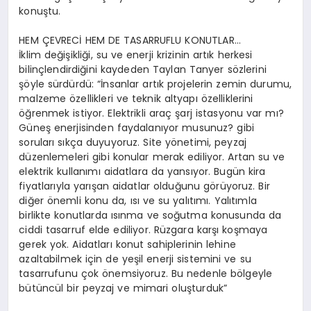
konuştu.
HEM ÇEVRECİ HEM DE TASARRUFLU KONUTLAR…
İklim değişikliği, su ve enerji krizinin artık herkesi
bilinçlendirdiğini kaydeden Taylan Tanyer sözlerini
şöyle sürdürdü: “İnsanlar artık projelerin zemin durumu,
malzeme özellikleri ve teknik altyapı özelliklerini
öğrenmek istiyor. Elektrikli araç şarj istasyonu var mı?
Güneş enerjisinden faydalanıyor musunuz? gibi
soruları sıkça duyuyoruz. Site yönetimi, peyzaj
düzenlemeleri gibi konular merak ediliyor. Artan su ve
elektrik kullanımı aidatlara da yansıyor. Bugün kira
fiyatlarıyla yarışan aidatlar olduğunu görüyoruz. Bir
diğer önemli konu da, ısı ve su yalıtımı. Yalıtımla
birlikte konutlarda ısınma ve soğutma konusunda da
ciddi tasarruf elde ediliyor. Rüzgara karşı koşmaya
gerek yok. Aidatları konut sahiplerinin lehine
azaltabilmek için de yeşil enerji sistemini ve su
tasarrufunu çok önemsiyoruz. Bu nedenle bölgeyle
bütüncül bir peyzaj ve mimari oluşturduk”