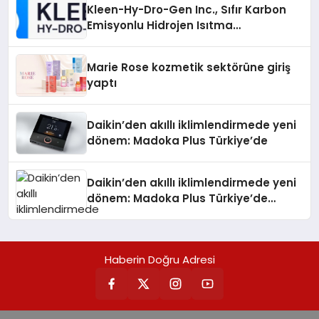
Kleen-Hy-Dro-Gen Inc., Sıfır Karbon
Emisyonlu Hidrojen Isıtma
Teknolojisinde ISO ve TSSA
Düzenleyici Onaylarını Aldı
Marie Rose kozmetik sektörüne giriş
yaptı
Daikin’den akıllı iklimlendirmede yeni
dönem: Madoka Plus Türkiye’de
Daikin’den akıllı iklimlendirmede yeni
dönem: Madoka Plus Türkiye’de
Daikin’in kullanıcı dostu tasarımıyla
öne çıkan Madoka ailesinin yeni nesil
teknolojilerle donatılmış son modeli
Haberin Doğru Adresi
VRV kontrol ünitesi Madoka Plus
Türkiye’de satışa sunuldu. Tam
dokunmatik ekranı, mobil uygulama
desteği ve akıllı sensör entegrasyonu