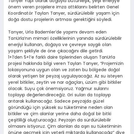
Tanyer Yapı olarak doğayla bütünleşik, yeşil enerjiye
önem veren projelere imza attıklarını belirten Genel
Koordinatör Taylan Tanyer, sürdürülebilir yaşam için
doğa dostu projelerin artması gerektiğini söyledi.
Tanyer, Urla Bademler’de yapımı devam eden
TanUrla’nın mimari özelliklerinin yanında sürdürülebilir
enerjiyi kullanan, doğaya ve çevreye saygılı olan
yaşam şekliyle de öne çıkacağını dile getirdi.
1+1’den 5+1’e farklı daire tiplerinden oluşan TanUrla
projesi hakkında bilgi veren Taylan Tanyer, “Projemizin
lokasyonuna uygun olan ve zaten bu bölgede doğal
olarak yetişen bir peyzaj uygulayacağız. Az su isteyen
yerel bitkiler, zeytin ve nar ağaçları, üzüm gibi bitkiler
olacak. Suyu çok önemsiyoruz. Yağmur sularını
toplayıp değerlendireceğiz. Gri suları da toplayıp
arıtarak kullanacağız. Sadece peyzajda güzel
göründüğü için yüksek su tüketimine neden olan
bitkiler ve çim alanlar yerine daha doğal bir bitki
çeşitliliği oluşturacağız. Peyzajın da sürdürülebilir
olmasını istiyoruz. Çim alanları da aşırı su tüketiminin
önüne geçmek için yeterli miktarda kullanacağız” diye