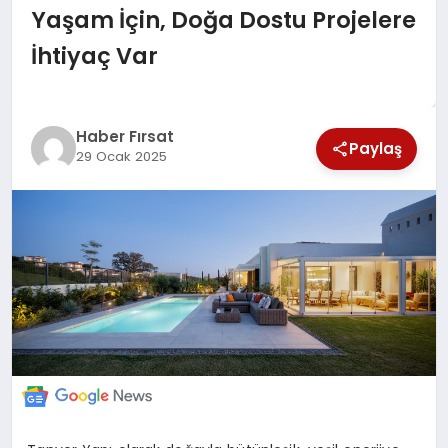
Yaşam İçin, Doğa Dostu Projelere
SAĞLIK
İhtiyaç Var
EKONOMİ
MAGAZİN
Haber Fırsat
Paylaş
29 Ocak 2025
EĞİTİM
DÜNYA