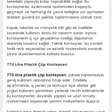
tekerlekli yapısıyla kolay taşınabilirlik sağlar. Bu
konteynerler, sızdırmazlık testlerinden başarıyla
geçmiştir ve herhangi bir çevre kirliliğine yol açmadan
atıkların güvenli bir şekilde toplanmasına olanak tanır.
Kapak, tekerlek ve manyetik kilit gibi ek özellikler
sayesinde kullanıcı dostu bir tasarım sunar. Ayrıca,
konteynerin iç içe geçebilme özelliği, depolama
alanında tasarruf sağlar. Teknik Konteyner, bu modeli
farklı renk seçenekleri ve estetik tasarımlarla sunarak
çevre düzenlemesine katkıda bulunur.
770 Litre Plastik Çöp Konteyneri
770 litre plastik çöp konteyneri
, yüksek kapasitesiyle
geniş kullanım alanlarına hitap eder. Özellikle
apartmanlar, iş yerleri ve kamuya açık alanlar gibi
yoğun kullanım gerektiren yerlerde tercih edilmektedir.
Bu konteynerler, dayanıklı yapıları ve uzun ömürlü
malzemeleri sayesinde yatırım maliyetlerini düşürür.
Solmaya karşı dirençli yapısı, estetik görünümünü uzun