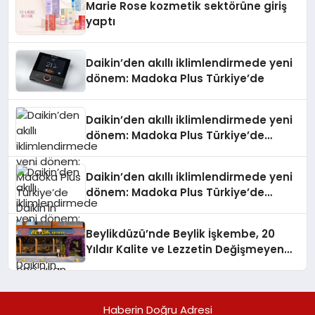
Marie Rose kozmetik sektörüne giriş
yaptı
Daikin’den akıllı iklimlendirmede yeni
dönem: Madoka Plus Türkiye’de
Daikin’den akıllı iklimlendirmede yeni
dönem: Madoka Plus Türkiye’de
Daikin’in kullanıcı dostu tasarımıyla
öne çıkan Madoka ailesinin yeni nesil
Daikin’den akıllı iklimlendirmede yeni
teknolojilerle donatılmış son modeli
dönem: Madoka Plus Türkiye’de
VRV kontrol ünitesi Madoka Plus
Daikin’in kullanıcı dostu tasarımıyla
Türkiye’de satışa sunuldu. Tam
öne çıkan Madoka ailesinin yeni nesil
dokunmatik ekranı, mobil uygulama
Beylikdüzü’nde Beylik İşkembe, 20
teknolojilerle donatılmış son modeli
desteği ve akıllı sensör entegrasyonu
Yıldır Kalite ve Lezzetin Değişmeyen
VRV kontrol ünitesi Madoka Plus
sayesinde iklimlendirme sistemlerinin
Adresi
Türkiye’de satışa sunuldu. Tam
yönetimini daha kolay, konforlu ve
dokunmatik ekranı, mobil uygulama
verimli hale getiriyor. Enerji
desteği ve akıllı sensör entegrasyonu
verimliliğini artırırken modern yaşam
Haberin Doğru Adresi