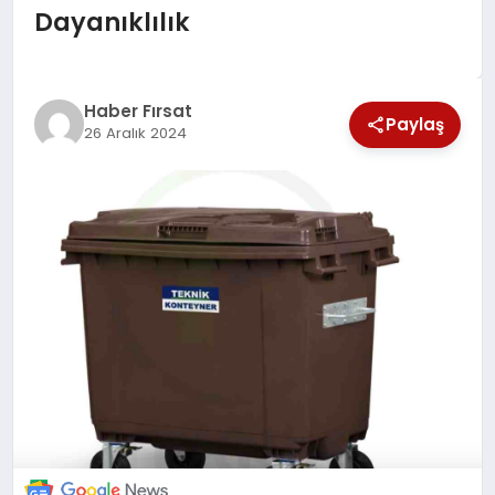
Dayanıklılık
SAĞLIK
EKONOMİ
Haber Fırsat
Paylaş
26 Aralık 2024
MAGAZİN
EĞİTİM
DÜNYA