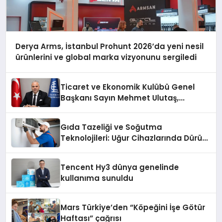
Derya Arms, İstanbul Prohunt 2026’da yeni nesil
ürünlerini ve global marka vizyonunu sergiledi
Ticaret ve Ekonomik Kulübü Genel
Başkanı Sayın Mehmet Ulutaş,
ekonomiye dair yaptığı açıklamada
şunları kaydetti:
Gıda Tazeliği ve Soğutma
Teknolojileri: Uğur Cihazlarında Dürüst
Teknik Destek Deneyimi
Tencent Hy3 dünya genelinde
kullanıma sunuldu
Mars Türkiye’den “Köpeğini İşe Götür
Haftası” çağrısı