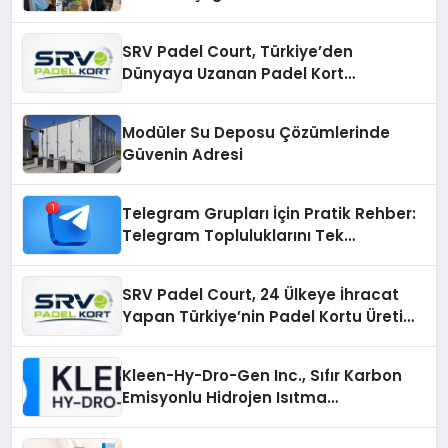
SRV Padel Court, Türkiye’den
Dünyaya Uzanan Padel Kort
Üretiminde Güvenin Adresi
Modüler Su Deposu Çözümlerinde
Güvenin Adresi
Telegram Grupları İçin Pratik Rehber:
Telegram Topluluklarını Tek
Noktadan İnceleyin
SRV Padel Court, 24 Ülkeye İhracat
Yapan Türkiye’nin Padel Kortu Üretim
Gücü
Kleen-Hy-Dro-Gen Inc., Sıfır Karbon
Emisyonlu Hidrojen Isıtma
Teknolojisinde ISO ve TSSA
Düzenleyici Onaylarını Aldı