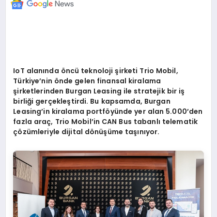
IoT alanında
ö
ncü teknoloji şirketi Trio Mobil,
Türkiye
’
nin
ö
nde gelen finansal kiralama
şirketlerinden Burgan Leasing ile stratejik bir iş
birliği gerçekleştirdi. Bu kapsamda, Burgan
Leasing
’
in kiralama portf
ö
yünde yer alan 5.000
’
den
fazla araç
, Trio Mobil
’
in CAN Bus tabanlı telematik
çözümleriyle dijital d
ö
nüşü
me ta
şınıyor.