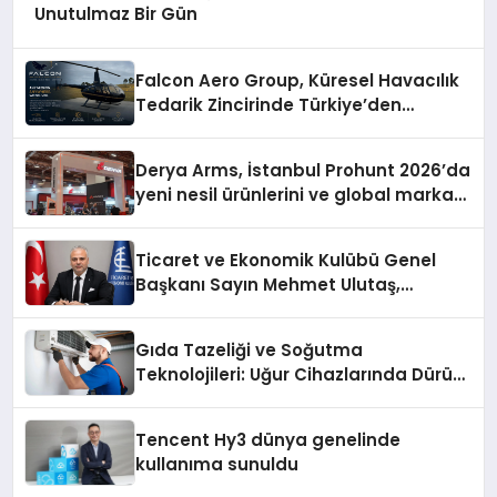
Unutulmaz Bir Gün
Falcon Aero Group, Küresel Havacılık
Tedarik Zincirinde Türkiye’den
Dünyaya Açılıyor
Derya Arms, İstanbul Prohunt 2026’da
yeni nesil ürünlerini ve global marka
vizyonunu sergiledi
Ticaret ve Ekonomik Kulübü Genel
Başkanı Sayın Mehmet Ulutaş,
ekonomiye dair yaptığı açıklamada
şunları kaydetti:
Gıda Tazeliği ve Soğutma
Teknolojileri: Uğur Cihazlarında Dürüst
Teknik Destek Deneyimi
Tencent Hy3 dünya genelinde
kullanıma sunuldu