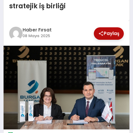
stratejik iş birliği
SAĞLIK
EKONOMİ
Haber Fırsat
Paylaş
08 Mayıs 2025
MAGAZİN
EĞİTİM
DÜNYA