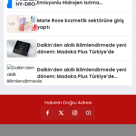
Emisyonlu Hidrojen Isıtma
Teknolojisinde ISO ve TSSA
Düzenleyici Onaylarını Aldı
Marie Rose kozmetik sektörüne giriş
yaptı
Daikin’den akıllı iklimlendirmede yeni
dönem: Madoka Plus Türkiye’de
Daikin’den akıllı iklimlendirmede yeni
dönem: Madoka Plus Türkiye’de
Daikin’in kullanıcı dostu tasarımıyla
öne çıkan Madoka ailesinin yeni nesil
teknolojilerle donatılmış son modeli
Haberin Doğru Adresi
VRV kontrol ünitesi Madoka Plus
Türkiye’de satışa sunuldu. Tam
dokunmatik ekranı, mobil uygulama
desteği ve akıllı sensör entegrasyonu
sayesinde iklimlendirme sistemlerinin