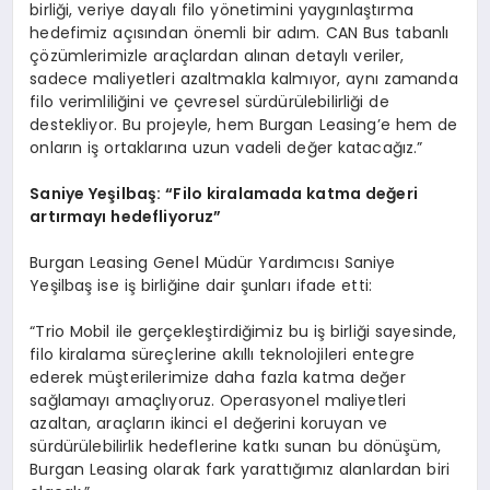
birliği, veriye dayalı filo yönetimini yaygınlaştırma
hedefimiz açısından önemli bir adım. CAN Bus tabanlı
çözümlerimizle araçlardan alınan detaylı veriler,
sadece maliyetleri azaltmakla kalmıyor, aynı zamanda
filo verimliliğini ve çevresel sürdürülebilirliği de
destekliyor. Bu projeyle, hem Burgan Leasing’e hem de
onların iş ortaklarına uzun vadeli değer katacağız.”
Saniye Yeş
ilba
ş:
“
Filo kiralamada katma değeri
artırmayı hedefliyoruz”
Burgan Leasing Genel Müdür Yardımcısı Saniye
Yeşilbaş ise iş birliğine dair şunları ifade etti:
“Trio Mobil ile gerçekleştirdiğimiz bu iş birliği sayesinde,
filo kiralama süreçlerine akıllı teknolojileri entegre
ederek müşterilerimize daha fazla katma değer
sağlamayı amaçlıyoruz. Operasyonel maliyetleri
azaltan, araçların ikinci el değerini koruyan ve
sürdürülebilirlik hedeflerine katkı sunan bu dönüşüm,
Burgan Leasing olarak fark yarattığımız alanlardan biri