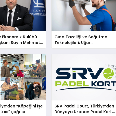
e Ekonomik Kulübü
Gıda Tazeliği ve Soğutma
şkanı Sayın Mehmet
Teknolojileri: Uğur
konomiye dair yaptığı
Cihazlarında Dürüst Teknik
a şunları kaydetti:
Destek Deneyimi
iye’den “Köpeğini İşe
SRV Padel Court, Türkiye’den
tası” çağrısı
Dünyaya Uzanan Padel Kort