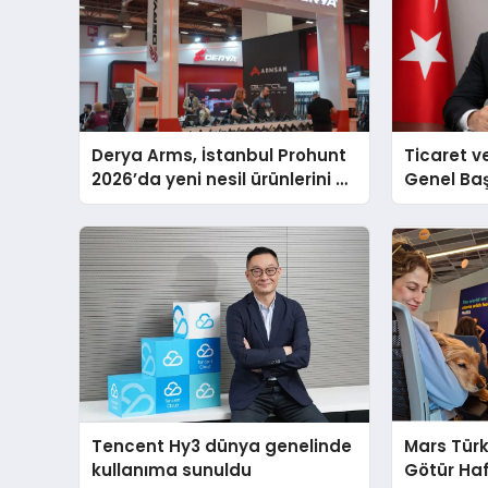
Derya Arms, İstanbul Prohunt
Ticaret v
2026’da yeni nesil ürünlerini ve
Genel Ba
global marka vizyonunu
Ulutaş, e
sergiledi
açıklamad
Tencent Hy3 dünya genelinde
Mars Türk
kullanıma sunuldu
Götür Haf