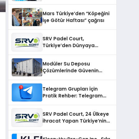
sunuldu
Mars Türkiye’den “Köpeğini
İşe Götür Haftası” çağrısı
SRV Padel Court,
Türkiye’den Dünyaya
Uzanan Padel Kort
Üretiminde Güvenin Adresi
Modüler Su Deposu
Çözümlerinde Güvenin
Adresi
Telegram Grupları İçin
Pratik Rehber: Telegram
Topluluklarını Tek Noktadan
İnceleyin
SRV Padel Court, 24 Ülkeye
İhracat Yapan Türkiye’nin
Padel Kortu Üretim Gücü