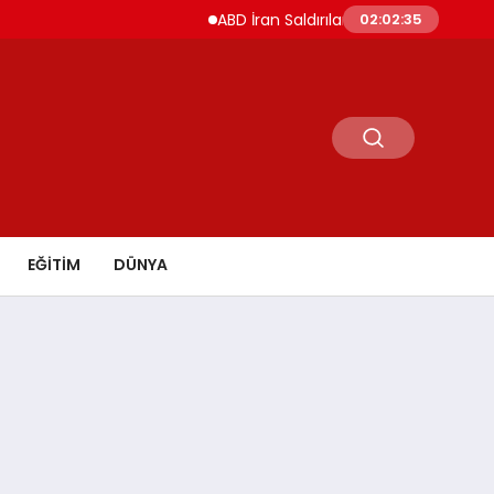
ABD İran Saldırılarını Askıya Aldı Hürmüz ve İ
02:02:36
EĞİTİM
DÜNYA