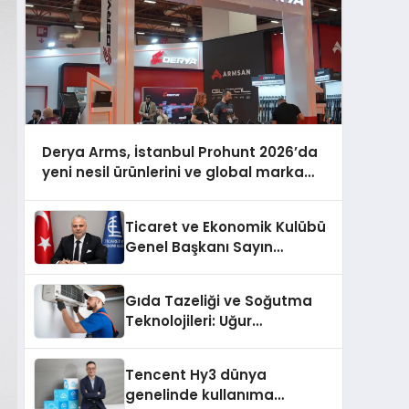
Derya Arms, İstanbul Prohunt 2026’da
yeni nesil ürünlerini ve global marka
vizyonunu sergiledi
Ticaret ve Ekonomik Kulübü
Genel Başkanı Sayın
Mehmet Ulutaş, ekonomiye
dair yaptığı açıklamada
Gıda Tazeliği ve Soğutma
şunları kaydetti:
Teknolojileri: Uğur
Cihazlarında Dürüst Teknik
Destek Deneyimi
Tencent Hy3 dünya
genelinde kullanıma