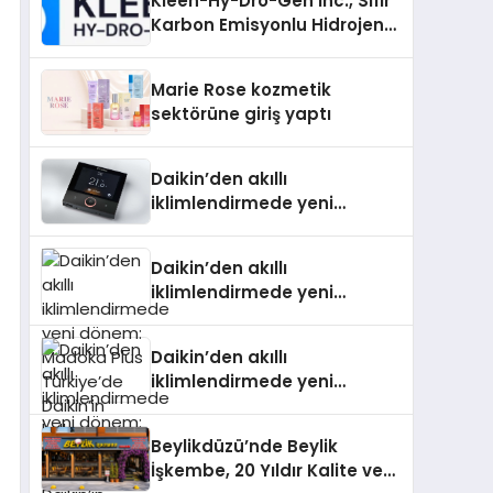
Kleen-Hy-Dro-Gen Inc., Sıfır
Karbon Emisyonlu Hidrojen
Isıtma Teknolojisinde ISO ve
TSSA Düzenleyici Onaylarını
Marie Rose kozmetik
Aldı
sektörüne giriş yaptı
Daikin’den akıllı
iklimlendirmede yeni
dönem: Madoka Plus
Türkiye’de
Daikin’den akıllı
iklimlendirmede yeni
dönem: Madoka Plus
Türkiye’de Daikin’in kullanıcı
Daikin’den akıllı
dostu tasarımıyla öne çıkan
iklimlendirmede yeni
Madoka ailesinin yeni nesil
dönem: Madoka Plus
teknolojilerle donatılmış son
Türkiye’de Daikin’in kullanıcı
modeli VRV kontrol ünitesi
Beylikdüzü’nde Beylik
dostu tasarımıyla öne çıkan
Madoka Plus Türkiye’de
İşkembe, 20 Yıldır Kalite ve
Madoka ailesinin yeni nesil
satışa sunuldu. Tam