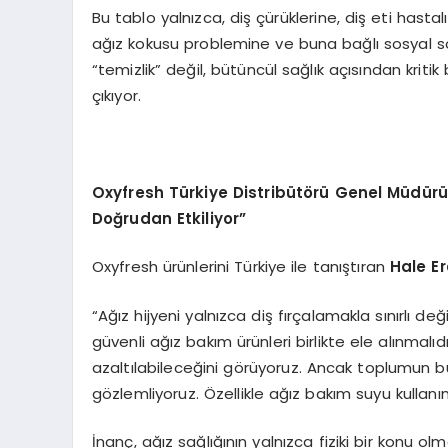
Bu tablo yalnızca, diş çürüklerine, diş eti hasta
ağız kokusu problemine ve buna bağlı sosyal sor
“temizlik” değil, bütüncül sağlık açısından krit
çıkıyor.
Oxyfresh T
ürkiye Distribüt
ö
rü Genel Müdürü 
Doğrudan Etkiliyor”
Oxyfresh ürünlerini Türkiye ile tanıştıran
Hale Er
“Ağız hijyeni yalnızca diş fırçalamakla sınırlı değil
güvenli ağız bakım ürünleri birlikte ele alınmalı
azaltılabileceğini görüyoruz. Ancak toplumun 
gözlemliyoruz. Özellikle ağız bakım suyu kullan
İnanç, ağız sağlığının yalnızca fiziki bir konu ol