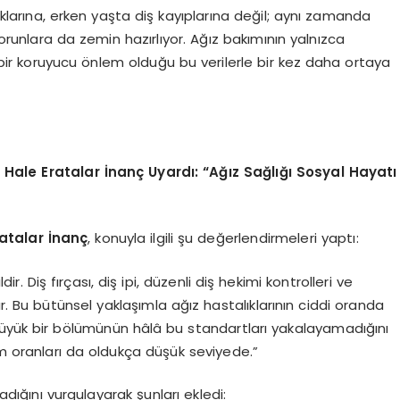
lıklarına, erken yaşta diş kayıplarına değil; aynı zamanda
unlara da zemin hazırlıyor. Ağız bakımının yalnızca
ik bir koruyucu önlem olduğu bu verilerle bir kez daha ortaya
Hale Eratalar İnanç Uyardı:
“
Ağız Sağlığı Sosyal Hayatı
atalar İnanç
, konuyla ilgili şu değerlendirmeleri yaptı:
dir. Diş fırçası, diş ipi, düzenli diş hekimi kontrolleri ve
dır. Bu bütünsel yaklaşımla ağız hastalıklarının ciddi oranda
büyük bir bölümünün hâlâ bu standartları yakalayamadığını
ım oranları da oldukça düşük seviyede.”
madığını vurgulayarak şunları ekledi: