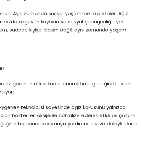
şkilidir. Aynı zamanda sosyal yaşamımızı da etkiler. Ağız
erimizde özgüven kaybına ve sosyal çekingenliğe yol
önem, sadece kişisel bakım değil, aynı zamanda yaşam
er
en az görünen etkisi kadar önemli hale geldiğini belirten
tliyor:
 Oxygene® teknolojisi sayesinde ağız kokusunu yalnızca
n bakterileri oksijenle nötralize ederek etkili bir çözüm
sağlığının bütününü korumaya yardımcı olur ve dolaylı olarak