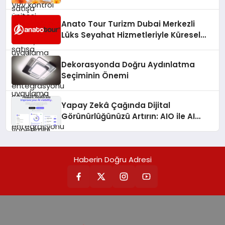
Anato Tour Turizm Dubai Merkezli
Lüks Seyahat Hizmetleriyle Küresel
Turizmde Öne Çıkıyor
Dekorasyonda Doğru Aydınlatma
Seçiminin Önemi
Yapay Zekâ Çağında Dijital
Görünürlüğünüzü Artırın: AIO ile AI
Visibility Yönetimi
Haberin Doğru Adresi