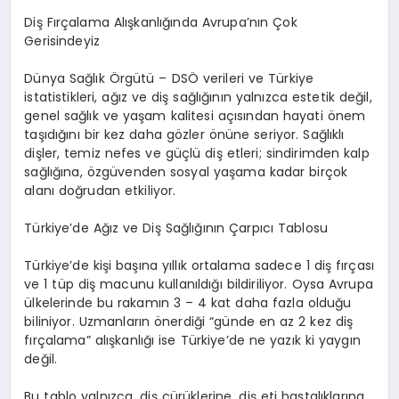
Di
ş Fırçalama Alışkanlığında Avrupa
’
nın
Çok
Gerisindeyiz
Dünya Sağlık
Örgütü –
DSÖ
verileri ve Türkiye
istatistikleri, ağız ve diş sağlığının yalnızca estetik değil,
genel sağlık ve yaşam kalitesi açısından hayati
ö
nem
taşıdığını bir kez daha g
ö
zler
ö
nüne seriyor. Sağlıklı
dişler, temiz nefes ve güçlü diş etleri; sindirimden kalp
sağlığına,
ö
zgüvenden
sosyal yaşama kadar birçok
alanı doğrudan etkiliyor.
Türkiye
’
de A
ğız
ve Diş Sağlığının Çarpıcı Tablosu
Türkiye
’
de ki
şi
başına yıllık ortalama sadece 1 diş fırçası
ve 1
tü
p di
ş macunu kullanıldığı bildiriliyor. Oysa Avrupa
ülkelerinde bu rakamın
3 –
4 kat daha fazla olduğu
biliniyor. Uzmanların
ö
nerdiği
“
günde en az 2 kez diş
fırçalama” alışkanlığı
ise
T
ürkiye
’
de ne yazık ki yaygı
n
de
ğ
il.
Bu tablo yalnızca, diş çürüklerine, diş eti hastalıklarına,