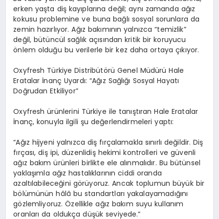
erken yaş
ta di
ş kayıpları
na de
ğ
il;
aynı zamanda ağız
kokusu problemine ve buna bağlı sosyal sorunlara da
zemin hazırlıyor. Ağız bakımının yalnızca
“
temizlik”
değil, bütüncül sağlık açısından kritik bir koruyucu
ö
nlem
olduğu bu verilerle bir kez daha ortaya çıkıyor.
Oxyfresh
T
ürkiye
Distribüt
ö
rü
Genel Müdürü Hale
Eratalar İnanç Uyardı:
“
Ağız Sağlığı Sosyal Hayatı
Doğrudan Etkiliyor”
Oxyfresh
ürünlerini Türkiye ile tanıştı
ran
Hale Eratalar
İnanç
, konuyla ilgili ş
u de
ğerlendirmeleri
yaptı:
“
Ağız hijyeni
yalnı
zca di
ş fırçalamakla sınırlı değildir. Diş
fırçası
, di
ş
ipi, d
üzenli
diş hekimi kontrolleri ve güvenli
ağız bakım ürünleri birlikte ele alınmalıdır. Bu bütünsel
yaklaşımla ağız hastalıklarının ciddi oranda
azaltılabileceğini g
ö
rüyoruz
. Ancak toplumun büyük bir
b
ö
lümünün
hâlâ bu standartları yakalayamadığını
g
ö
zlemliyoruz
. Özellikle ağız bakım suyu kullanım
oranları da
oldukç
a d
üşük
seviyede.”