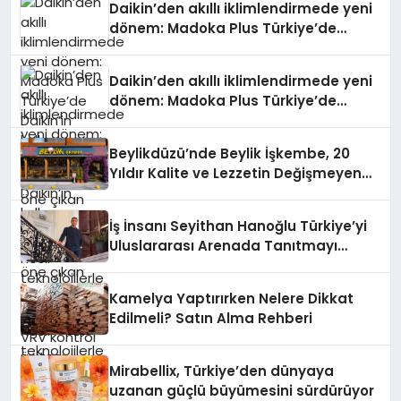
Daikin’den akıllı iklimlendirmede yeni
dönem: Madoka Plus Türkiye’de
Daikin’in kullanıcı dostu tasarımıyla
öne çıkan Madoka ailesinin yeni nesil
Daikin’den akıllı iklimlendirmede yeni
teknolojilerle donatılmış son modeli
dönem: Madoka Plus Türkiye’de
VRV kontrol ünitesi Madoka Plus
Daikin’in kullanıcı dostu tasarımıyla
Türkiye’de satışa sunuldu. Tam
öne çıkan Madoka ailesinin yeni nesil
dokunmatik ekranı, mobil uygulama
Beylikdüzü’nde Beylik İşkembe, 20
teknolojilerle donatılmış son modeli
desteği ve akıllı sensör entegrasyonu
Yıldır Kalite ve Lezzetin Değişmeyen
VRV kontrol ünitesi Madoka Plus
sayesinde iklimlendirme sistemlerinin
Adresi
Türkiye’de satışa sunuldu. Tam
yönetimini daha kolay, konforlu ve
dokunmatik ekranı, mobil uygulama
verimli hale getiriyor. Enerji
İş İnsanı Seyithan Hanoğlu Türkiye’yi
desteği ve akıllı sensör entegrasyonu
verimliliğini artırırken modern yaşam
Uluslararası Arenada Tanıtmayı
sayesinde iklimlendirme sistemlerinin
alanlarında teknolojiyi estetik ile bulu
Hedefliyor
yönetimini daha kolay, konforlu ve
verimli hale getiriyor. Enerji
Kamelya Yaptırırken Nelere Dikkat
verimliliğini artırırken modern yaşam
Edilmeli? Satın Alma Rehberi
alanlarında teknolojiyi estetik ile bulu
Mirabellix, Türkiye’den dünyaya
uzanan güçlü büyümesini sürdürüyor