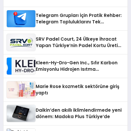
Telegram Grupları İçin Pratik Rehber:
Telegram Topluluklarını Tek
Noktadan İnceleyin
SRV Padel Court, 24 Ülkeye İhracat
Yapan Türkiye’nin Padel Kortu Üretim
Gücü
Kleen-Hy-Dro-Gen Inc., Sıfır Karbon
Emisyonlu Hidrojen Isıtma
Teknolojisinde ISO ve TSSA
Düzenleyici Onaylarını Aldı
Marie Rose kozmetik sektörüne giriş
yaptı
Daikin’den akıllı iklimlendirmede yeni
dönem: Madoka Plus Türkiye’de