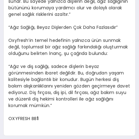
sunar. Bu sayede
yalnı
zca di
şlerin
değ
il, a
ğız
sağlığının
bütününü korumaya yardımcı olur ve dolaylı olarak
genel sağlık risklerini azaltır.”
“
Ağız Sağlığı, Beyaz Dişlerden Çok Daha Fazlasıdır”
Oxyfresh
’
in temel hedefinin yalnızca ürün sunmak
değil, toplumsal bir ağız sağlığı farkı
ndal
ığı
oluşturmak
olduğunu belirten İnanç, şu çağrıda bulundu:
“
Ağız ve diş sağlığı, sadece dişlerin beyaz
g
ö
rünmesinden
ibaret değildir. Bu, doğrudan yaşam
kalitesiyle bağlantılı bir konudur. Bugün herkesi diş
bakım alışkanlıklarını yeniden g
ö
zden
geçirmeye davet
ediyoruz. Diş fırçası,
di
ş ipi, dil fırçası, ağız bakım suyu
ve düzenli diş hekimi kontrolleri ile ağız sağlığını
korumak mümkün.”
OXYFRESH BB
1