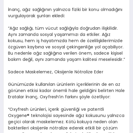
İnanç, ağız sağlığının yalnızca fiziki bir konu olmadığını
vurgulayarak şunları ekledi:
“
Ağız sağlığı, tüm vücut sağlığıyla doğrudan ilişkilidir.
Aynı zamanda sosyal yaşamımızı da etkiler. Ağız
kokusu,
hem iş hayatımızda hem de
ö
zel
ilişkilerimizde
ö
zgüven
kaybına ve sosyal ç
ekingenli
ğe
yol açabiliyor.
Bu nedenle ağız sağlığına verilen
ö
nem, sadece kişisel
bakım değil, aynı zamanda yaşam kalitesi meselesidir.”
Sadece Maskelemez, Oksijenle N
ö
tralize
Eder
Günümüzde kullanılan ürünlerin içeriklerinin de en az
g
ö
rünen
etkisi kadar
ö
nemli hale geldiğini belirten Hale
Eratalar İnanç
,
Oxyfresh
’
in farkını şöyle
ö
zetliyor
:
“
Oxyfresh
ürünleri, içerik güvenliği ve patentli
Oxygene
® teknolojisi sayesinde ağız kokusunu yalnızca
geçici olarak maskelemez. K
ö
tü
kokuya neden olan
bakterileri oksijenle n
ö
tralize
ederek etkili bir çözüm