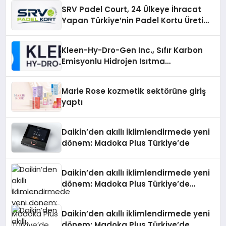
SRV Padel Court, 24 Ülkeye İhracat
Yapan Türkiye’nin Padel Kortu Üretim
Gücü
Kleen-Hy-Dro-Gen Inc., Sıfır Karbon
Emisyonlu Hidrojen Isıtma
Teknolojisinde ISO ve TSSA
Düzenleyici Onaylarını Aldı
Marie Rose kozmetik sektörüne giriş
yaptı
Daikin’den akıllı iklimlendirmede yeni
dönem: Madoka Plus Türkiye’de
Daikin’den akıllı iklimlendirmede yeni
dönem: Madoka Plus Türkiye’de
Daikin’in kullanıcı dostu tasarımıyla
öne çıkan Madoka ailesinin yeni nesil
Daikin’den akıllı iklimlendirmede yeni
teknolojilerle donatılmış son modeli
dönem: Madoka Plus Türkiye’de