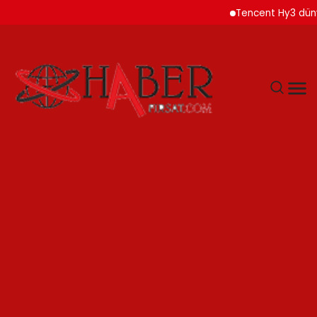
Tencent Hy3 dünya gen