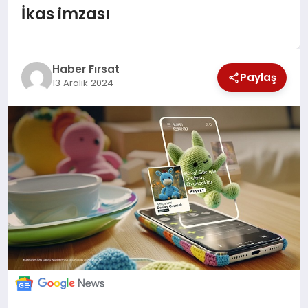
İkas imzası
SAĞLIK
EKONOMİ
Haber Fırsat
Paylaş
13 Aralık 2024
MAGAZİN
EĞİTİM
DÜNYA