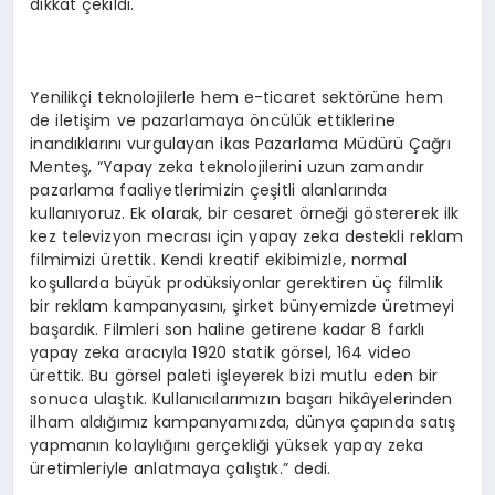
dikkat çekildi.
Yenilikçi teknolojilerle hem e-ticaret sektörüne hem
de iletişim ve pazarlamaya öncülük ettiklerine
inandıklarını vurgulayan ikas Pazarlama Müdürü Çağrı
Menteş, “Yapay zeka teknolojilerini uzun zamandır
pazarlama faaliyetlerimizin çeşitli alanlarında
kullanıyoruz. Ek olarak, bir cesaret örneği göstererek ilk
kez televizyon mecrası için yapay zeka destekli reklam
filmimizi ürettik. Kendi kreatif ekibimizle, normal
koşullarda büyük prodüksiyonlar gerektiren üç filmlik
bir reklam kampanyasını, şirket bünyemizde üretmeyi
başardık. Filmleri son haline getirene kadar 8 farklı
yapay zeka aracıyla 1920 statik görsel, 164 video
ürettik. Bu görsel paleti işleyerek bizi mutlu eden bir
sonuca ulaştık. Kullanıcılarımızın başarı hikâyelerinden
ilham aldığımız kampanyamızda, dünya çapında satış
yapmanın kolaylığını gerçekliği yüksek yapay zeka
üretimleriyle anlatmaya çalıştık.” dedi.