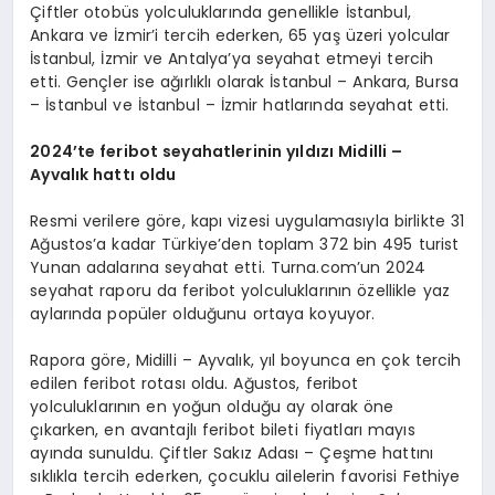
Çiftler otobüs yolculuklarında genellikle İstanbul,
Ankara ve İzmir’i tercih ederken, 65 yaş üzeri yolcular
İstanbul, İzmir ve Antalya’ya seyahat etmeyi tercih
etti. Gençler ise ağırlıklı olarak İstanbul – Ankara, Bursa
– İstanbul ve İstanbul – İzmir hatlarında seyahat etti.
2024
’
te feribot seyahatlerinin yıldızı
Midilli –
Ayval
ı
k hatt
ı oldu
Resmi verilere göre, kapı vizesi uygulamasıyla birlikte 31
Ağustos’a kadar Türkiye’den toplam 372 bin 495 turist
Yunan adalarına seyahat etti. Turna.com’un 2024
seyahat raporu da feribot yolculuklarının özellikle yaz
aylarında popüler olduğunu ortaya koyuyor.
Rapora göre, Midilli – Ayvalık, yıl boyunca en çok tercih
edilen feribot rotası oldu. Ağustos, feribot
yolculuklarının en yoğun olduğu ay olarak öne
çıkarken, en avantajlı feribot bileti fiyatları mayıs
ayında sunuldu. Çiftler Sakız Adası – Çeşme hattını
sıklıkla tercih ederken, çocuklu ailelerin favorisi Fethiye