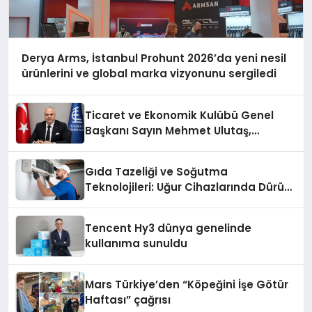
Derya Arms, İstanbul Prohunt 2026’da yeni nesil
ürünlerini ve global marka vizyonunu sergiledi
Ticaret ve Ekonomik Kulübü Genel
Başkanı Sayın Mehmet Ulutaş,
ekonomiye dair yaptığı açıklamada
şunları kaydetti:
Gıda Tazeliği ve Soğutma
Teknolojileri: Uğur Cihazlarında Dürüst
Teknik Destek Deneyimi
Tencent Hy3 dünya genelinde
kullanıma sunuldu
Mars Türkiye’den “Köpeğini İşe Götür
Haftası” çağrısı