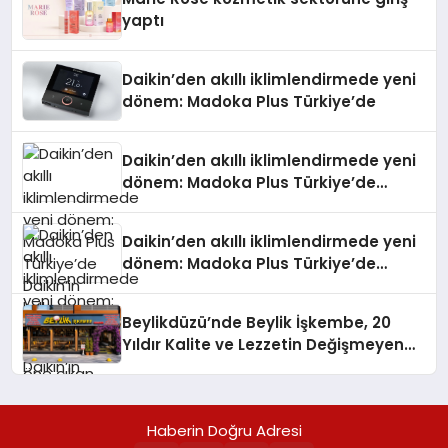
yaptı
Daikin’den akıllı iklimlendirmede yeni
dönem: Madoka Plus Türkiye’de
Daikin’den akıllı iklimlendirmede yeni
dönem: Madoka Plus Türkiye’de
Daikin’in kullanıcı dostu tasarımıyla
öne çıkan Madoka ailesinin yeni nesil
Daikin’den akıllı iklimlendirmede yeni
teknolojilerle donatılmış son modeli
dönem: Madoka Plus Türkiye’de
VRV kontrol ünitesi Madoka Plus
Daikin’in kullanıcı dostu tasarımıyla
Türkiye’de satışa sunuldu. Tam
öne çıkan Madoka ailesinin yeni nesil
dokunmatik ekranı, mobil uygulama
Beylikdüzü’nde Beylik İşkembe, 20
teknolojilerle donatılmış son modeli
desteği ve akıllı sensör entegrasyonu
Yıldır Kalite ve Lezzetin Değişmeyen
VRV kontrol ünitesi Madoka Plus
sayesinde iklimlendirme sistemlerinin
Adresi
Türkiye’de satışa sunuldu. Tam
yönetimini daha kolay, konforlu ve
dokunmatik ekranı, mobil uygulama
verimli hale getiriyor. Enerji
desteği ve akıllı sensör entegrasyonu
verimliliğini artırırken modern yaşam
Haberin Doğru Adresi
sayesinde iklimlendirme sistemlerinin
alanlarında teknolojiyi estetik ile bulu