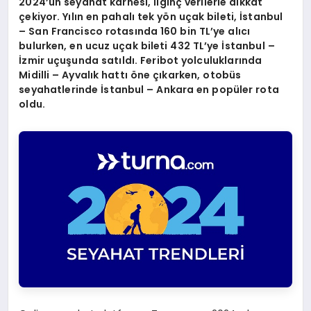
2024
’ün seyahat karnesi, ilginç verilerle dikkat
çekiyor. Yılın en pahalı tek y
ö
n uçak bileti, İstanbul
– San Francisco rotasında 160 bin TL
’
ye alıcı
bulurken, en ucuz uçak bileti 432 TL
’
ye İstanbul –
İzmir uçuşunda satıldı. Feribot yolculukları
nda
Midilli – Ayval
ı
k hatt
ı öne çıkarken, otobüs
seyahatlerinde İstanbul – Ankara en popüler rota
oldu.