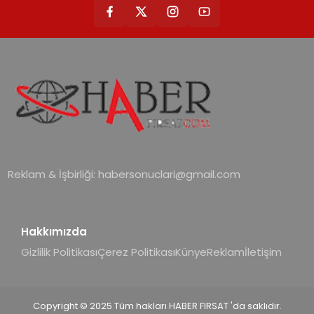
yönetimini daha kolay, konforlu ve
verimli hale getiriyor. Enerji
verimliliğini artırırken modern yaşam
alanlarında teknolojiyi estetik ile bulu
Reklam & İşbirliği:
habersonuclari@gmail.com
Hakkımızda
Gizlilik Politikası
Çerez Politikası
Künye
Reklam
İletişim
Copyright © 2025 Tüm hakları HABER FIRSAT 'da saklıdır.