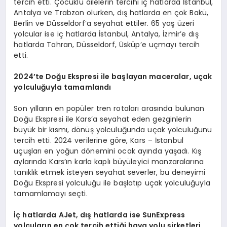
tercih etti. Çocuklu ailelerin tercihi iç hatlarda İstanbul,
Antalya ve Trabzon olurken, dış hatlarda en çok Bakü,
Berlin ve Düsseldorf’a seyahat ettiler. 65 yaş üzeri
yolcular ise iç hatlarda İstanbul, Antalya, İzmir’e dış
hatlarda Tahran, Düsseldorf, Üsküp’e uçmayı tercih
etti.
2024
’
te Doğu Ekspresi ile başlayan maceralar, uçak
yolculuğuyla tamamlandı
Son yılların en popüler tren rotaları arasında bulunan
Doğu Ekspresi ile Kars’a seyahat eden gezginlerin
büyük bir kısmı, dönüş yolculuğunda uçak yolculuğunu
tercih etti. 2024 verilerine göre, Kars – İstanbul
uçuşları en yoğun dönemini ocak ayında yaşadı. Kış
aylarında Kars’ın karla kaplı büyüleyici manzaralarına
tanıklık etmek isteyen seyahat severler, bu deneyimi
Doğu Ekspresi yolculuğu ile başlatıp uçak yolculuğuyla
tamamlamayı seçti.
İç hatlarda AJet, dış hatlarda ise SunExpress
yolcuları
n en
çok tercih ettiği hava yolu şirketleri