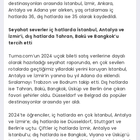
destinasyonları arasında İstanbul, İzmir, Ankara,
Antalya ve Adana yer alırken, yaş ortalaması iç
hatlarda 36, dış hatlarda ise 35 olarak kaydedildi.
Seyahat severler iç hatlarda İstanbul, Antalya ve
İzmir
’
i, d
ış hatlarda Tahran, Bakü
ve Bangkok
’
u
tercih etti
Turna.com’un 2024 uçak bileti satış verilerine dayalı
olarak hazırladığı seyahat raporunda, en çok sevilen
rotalarda geçtiğimiz yıllardaki yerini koruyan İstanbul,
Antalya ve İzmir’in yanına bu yıl Adana da eklendi.
Sıralamayı Trabzon ve Bodrum takip etti. Dış hatlarda
ise Tahran, Bakü, Bangkok, Üsküp ve Berlin öne çıkan
favori şehirler oldu. Düsseldorf ve Belgrad da popüler
destinasyonlar arasında yer aldı.
2024’te öğrenciler, iç hatlarda en çok İstanbul, Antalya
ve İzmir’e; dış hatlarda ise Düsseldorf, Stuttgart ve
Berlin’e uçtu. Çiftler iç hatlarda İzmir, Antalya ve
İstanbul’u; dış hatlarda ise Bangkok, Viyana ve Üsküp’ü