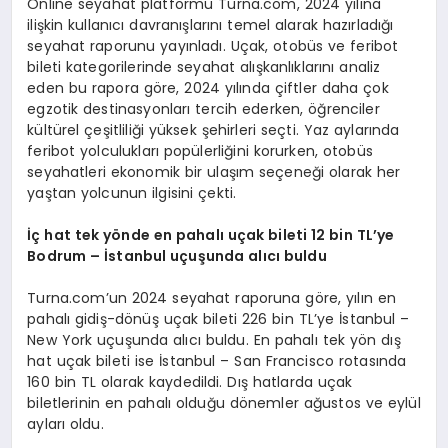
Online seyahat platformu Turna.com, 2024 yılına
ilişkin kullanıcı davranışlarını temel alarak hazırladığı
seyahat raporunu yayınladı. Uçak, otobüs ve feribot
bileti kategorilerinde seyahat alışkanlıklarını analiz
eden bu rapora göre, 2024 yılında çiftler daha çok
egzotik destinasyonları tercih ederken, öğrenciler
kültürel çeşitliliği yüksek şehirleri seçti. Yaz aylarında
feribot yolculukları popülerliğini korurken, otobüs
seyahatleri ekonomik bir ulaşım seçeneği olarak her
yaştan yolcunun ilgisini çekti.
İç hat tek y
ö
nde en pahalı uçak bileti 12 bin TL’ye
Bodrum – İstanbul uçuşunda alıcı buldu
Turna.com’un 2024 seyahat raporuna göre, yılın en
pahalı gidiş-dönüş uçak bileti 226 bin TL’ye İstanbul –
New York uçuşunda alıcı buldu. En pahalı tek yön dış
hat uçak bileti ise İstanbul – San Francisco rotasında
160 bin TL olarak kaydedildi. Dış hatlarda uçak
biletlerinin en pahalı olduğu dönemler ağustos ve eylül
ayları oldu.