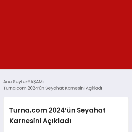
GÜNDEM
Ana Sayfa
YAŞAM
Turna.com 2024’ün Seyahat Karnesini Açıkladı
SPOR
YAŞAM
Turna.com 2024’ün Seyahat
Karnesini Açıkladı
TEKNOLOJİ