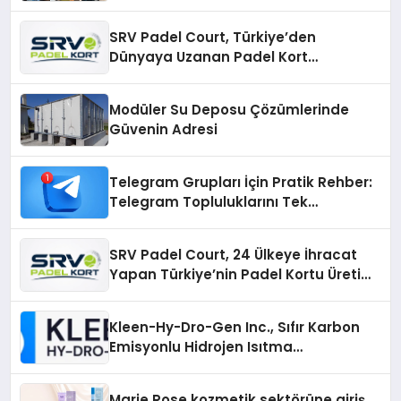
SRV Padel Court, Türkiye’den
Dünyaya Uzanan Padel Kort
Üretiminde Güvenin Adresi
Modüler Su Deposu Çözümlerinde
Güvenin Adresi
Telegram Grupları İçin Pratik Rehber:
Telegram Topluluklarını Tek
Noktadan İnceleyin
SRV Padel Court, 24 Ülkeye İhracat
Yapan Türkiye’nin Padel Kortu Üretim
Gücü
Kleen-Hy-Dro-Gen Inc., Sıfır Karbon
Emisyonlu Hidrojen Isıtma
Teknolojisinde ISO ve TSSA
Düzenleyici Onaylarını Aldı
Marie Rose kozmetik sektörüne giriş