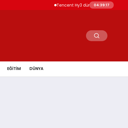
Tencent Hy3 dünya genelinde kullanıma su
04:39:18
EĞİTİM
DÜNYA