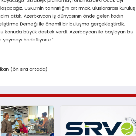
a koyacağız. Stratejik planlamayı önümüzdeki Ocak ayı
ğız. USKD’nin tanınırlığını artırmak, uluslararası kuruluş
i bir adım attık. Azerbaycan iş dünyasının önde gelen kadın
liştirme Derneği ile önemli bir buluşma gerçekleştirdik.
 bu konuda büyük destek verdi. Azerbaycan ile başlayan bu
de yaymayı hedefliyoruz”
kan (ön sıra ortada)