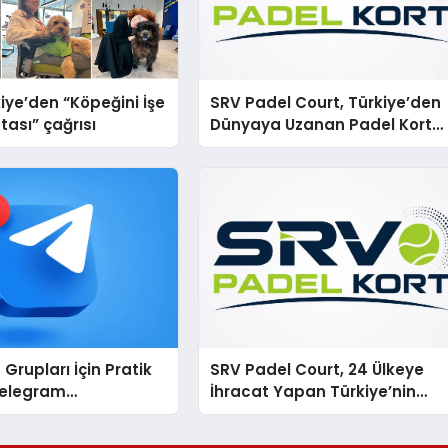
iye’den “Köpeğini İşe
SRV Padel Court, Türkiye’den
tası” çağrısı
Dünyaya Uzanan Padel Kort
Üretiminde Güvenin Adresi
Grupları İçin Pratik
SRV Padel Court, 24 Ülkeye
Telegram
İhracat Yapan Türkiye’nin
arını Tek Noktadan
Padel Kortu Üretim Gücü