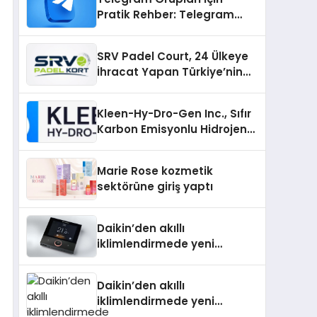
Pratik Rehber: Telegram
Topluluklarını Tek Noktadan
İnceleyin
SRV Padel Court, 24 Ülkeye
İhracat Yapan Türkiye’nin
Padel Kortu Üretim Gücü
Kleen-Hy-Dro-Gen Inc., Sıfır
Karbon Emisyonlu Hidrojen
Isıtma Teknolojisinde ISO ve
TSSA Düzenleyici Onaylarını
Marie Rose kozmetik
Aldı
sektörüne giriş yaptı
Daikin’den akıllı
iklimlendirmede yeni
dönem: Madoka Plus
Türkiye’de
Daikin’den akıllı
iklimlendirmede yeni
dönem: Madoka Plus