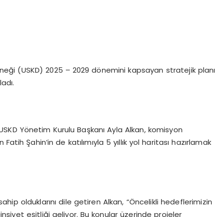
erneği (USKD) 2025 – 2029 dönemini kapsayan stratejik planı
ladı.
USKD Yönetim Kurulu Başkanı Ayla Alkan, komisyon
Fatih Şahin’in de katılımıyla 5 yıllık yol haritası hazırlamak
hip olduklarını dile getiren Alkan, “Öncelikli hedeflerimizin
nsiyet eşitliği geliyor. Bu konular üzerinde projeler