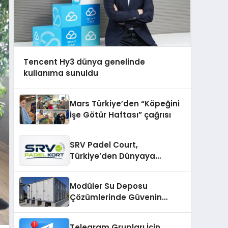
Tencent Hy3 dünya genelinde
kullanıma sunuldu
Mars Türkiye’den “Köpeğini
İşe Götür Haftası” çağrısı
SRV Padel Court,
Türkiye’den Dünyaya
Uzanan Padel Kort
Üretiminde Güvenin Adresi
Modüler Su Deposu
Çözümlerinde Güvenin
Adresi
Telegram Grupları İçin