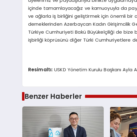
üyelerimiz ve paydaşlarıyla birlikte uygulamay
içinde tamamlayacağız ve kamuoyuyla da paylaşaca
ve ağlarla iş birliğini geliştirmek için öneml
derneklerinden Azerbaycan Kadın Girişimcilik Ge
Türkiye Cumhuriyeti Bakü Büyükelçiliği de bize
işbirliği köprüsünü diğer Türki Cumhuriyetlere 
Resimaltı:
USKD Yönetim Kurulu Başkanı Ayla Al
Benzer Haberler