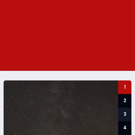
GÜNDEM
1
SPOR
2
YAŞAM
3
TEKNOLOJİ
4