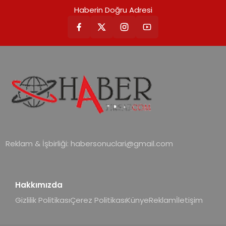
Haberin Doğru Adresi
Reklam & İşbirliği:
habersonuclari@gmail.com
Hakkımızda
Gizlilik Politikası
Çerez Politikası
Künye
Reklam
İletişim