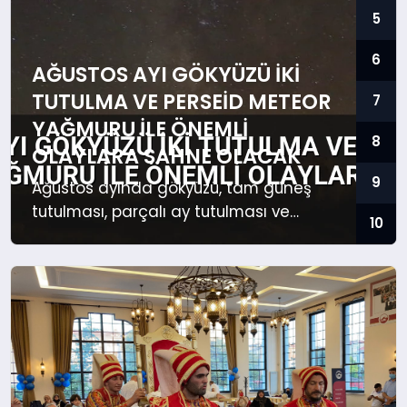
SAĞLIK
5
6
EKONOMİ
AĞUSTOS AYI GÖKYÜZÜ İKI
TUTULMA VE PERSEID METEOR
7
MAGAZİN
YAĞMURU ILE ÖNEMLI
8
OLAYLARA SAHNE OLACAK
EĞİTİM
9
Ağustos ayında gökyüzü, tam güneş
DÜNYA
tutulması, parçalı ay tutulması ve
10
Perseid meteor yağmuru gibi dikkat
çekici olaylarla dolu olacak.