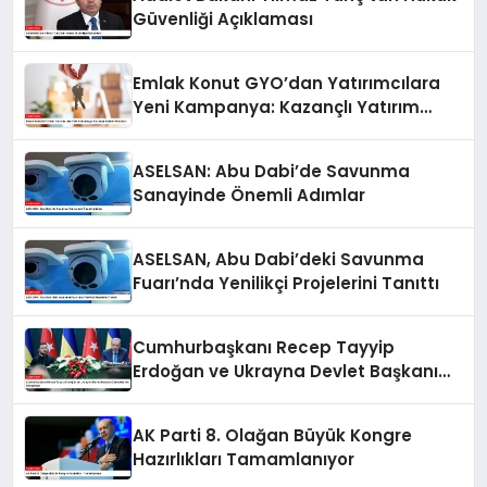
Güvenliği Açıklaması
Emlak Konut GYO’dan Yatırımcılara
Yeni Kampanya: Kazançlı Yatırım
Fırsatları
ASELSAN: Abu Dabi’de Savunma
Sanayinde Önemli Adımlar
ASELSAN, Abu Dabi’deki Savunma
Fuarı’nda Yenilikçi Projelerini Tanıttı
Cumhurbaşkanı Recep Tayyip
Erdoğan ve Ukrayna Devlet Başkanı
Zelenskiy’nin Görüşmesi
AK Parti 8. Olağan Büyük Kongre
Hazırlıkları Tamamlanıyor