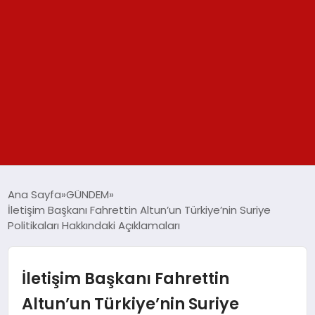
GÜNDEM
Ana Sayfa
GÜNDEM
İletişim Başkanı Fahrettin Altun’un Türkiye’nin Suriye
SPOR
Politikaları Hakkındaki Açıklamaları
YAŞAM
İletişim Başkanı Fahrettin
TEKNOLOJİ
Altun’un Türkiye’nin Suriye