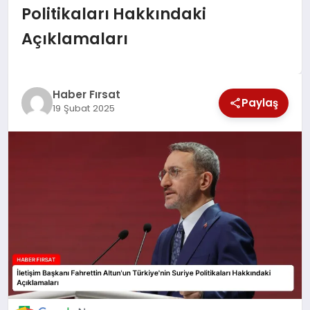
Politikaları Hakkındaki
SAĞLIK
Açıklamaları
EKONOMİ
MAGAZİN
Haber Fırsat
Paylaş
19 Şubat 2025
EĞİTİM
DÜNYA