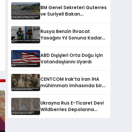
Düzenlemeyi Duyurdu
BM Genel Sekreteri Guterres
ve Suriyeli Bakan
Şeybani’den İsrail ihlallerine
net mesaj
Rusya Benzin İhracat
Yasağını Yıl Sonuna Kadar
Uzattı
ABD Dışişleri Orta Doğu İçin
Vatandaşlarını Uyardı
CENTCOM Irak’ta İran İHA
mühimmatı imhasında bir
ABD askerinin öldüğünü
duyurdu
Ukrayna Rus E-Ticaret Devi
Wildberries Depolarına
Saldırdı 8 Ölü 62 Yaralı