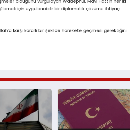
meler olduğunu vurgulayan Wadephul, Mavi Hattın her iki
 sağlamak için uygulanabilir bir diplomatik çözüme ihtiyaç
h’a karşı kararlı bir şekilde harekete geçmesi gerektiğini