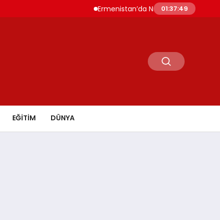
Ermenistan’da Nikol Paşinyan Yeniden Baş
01:37:50
EĞİTİM
DÜNYA