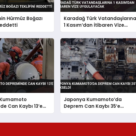
nin Hürmüz Boğazı
Karadağ Türk Vatandaşların
Reddetti
1 Kasım’dan İtibaren Vize
Uygulayacak
 Kumamoto
Japonya Kumamoto’da
de Can Kaybı 13’e
Deprem Can Kaybı 35’e
Yükseldi