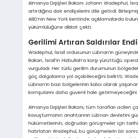
Almanya Dışişleri Bakanı Johann Wadephul, İsrail’
artırdığına dair endişelerini dile getirdi. Birleşm
ABD’nin New York kentinde açıklamalarda bulunan 
yükümlülüğüne dikkat çekti.
Gerilimi Artıran Saldırılar En
Wadephul, İsrail ordusunun Lübnan’ın güneyindeki
Bakan, İsrail’in Hizbullah’a karşı yürüttüğü opera
vurguladı. Her türlü gerilim durumunun bölgede
göç dalgalarına yol açabileceğini belirtti. Wadep
Lübnan’ın bazı bölgelerinin kalıcı olarak yaşa
komşularını daha güvenli hale getirmeyeceğini 
Almanya Dışişleri Bakanı, tüm tarafları acilen 
kavuşturmanın anahtarının Lübnan devletini güçl
hükümetlerinin, doğrudan görüşmeler için tarihi
hatırlatan Wadephul, bu görüşmelerin bir sonrak