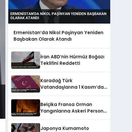
Ermenistan’da Nikol Paşinyan Yeniden
Başbakan Olarak Atandı
İran ABD’nin Hürmüz Boğazı
Teklifini Reddetti
Karadağ Türk
Vatandaşlarına 1 Kasım’dan
İtibaren Vize Uygulayacak
Belçika Fransa Orman
Yangınlarına Askeri Personel
ve Tanker Desteği Sağlıyor
Japonya Kumamoto