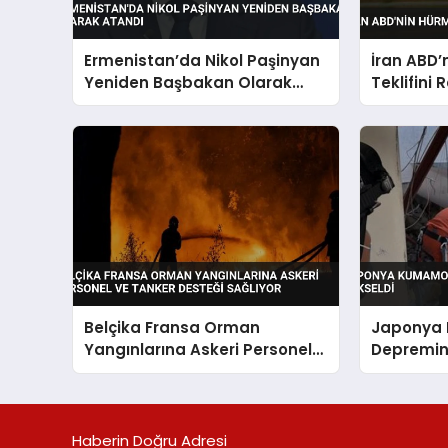
Ermenistan’da Nikol Paşinyan
İran ABD’
Yeniden Başbakan Olarak
Teklifini 
Atandı
Belçika Fransa Orman
Japonya
Yangınlarına Askeri Personel
Depremin
ve Tanker Desteği Sağlıyor
Yükseldi
Haberin Doğru Adresi