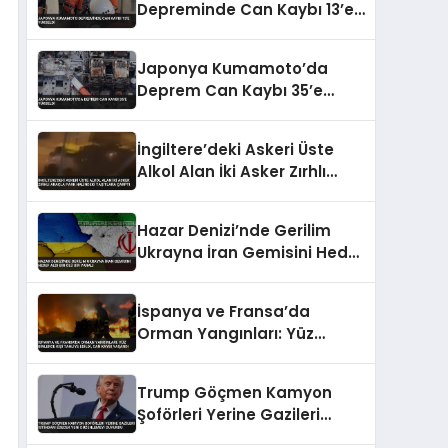
Depreminde Can Kaybı 13’e
Yükseldi
Japonya Kumamoto’da
Deprem Can Kaybı 35’e
Yükseldi
İngiltere’deki Askeri Üste
Alkol Alan İki Asker Zırhlı
Araçla Park Halindeki
Taşıtlara Çarptı
Hazar Denizi’nde Gerilim
Ukrayna İran Gemisini Hedef
Aldı Bir Ölü Bir Yaralı
İspanya ve Fransa’da
Orman Yangınları: Yüz
Binlerce Kişi Tahliye Edildi,
Can Kaybı Yaşandı
Trump Göçmen Kamyon
Şoförleri Yerine Gazileri
İstihdam Edecek Yeni