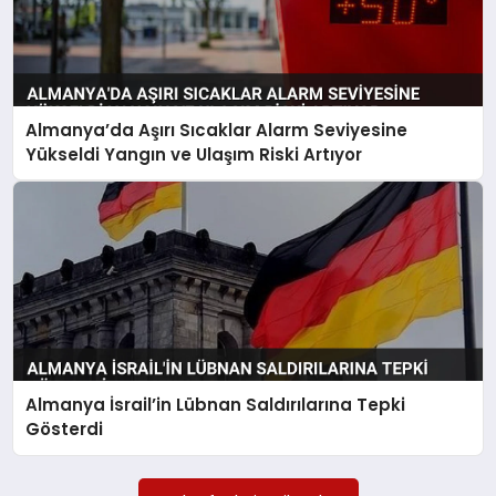
SAĞLIK
EKONOMİ
Almanya’da Aşırı Sıcaklar Alarm Seviyesine
MAGAZİN
Yükseldi Yangın ve Ulaşım Riski Artıyor
EĞİTİM
DÜNYA
Almanya İsrail’in Lübnan Saldırılarına Tepki
Gösterdi