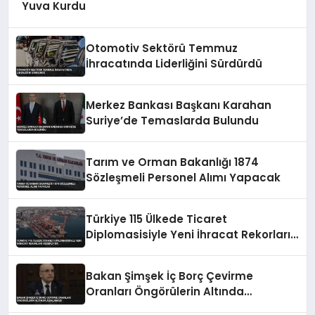
Yuva Kurdu
Otomotiv Sektörü Temmuz
İhracatında Liderliğini Sürdürdü
Merkez Bankası Başkanı Karahan
Suriye’de Temaslarda Bulundu
Tarım ve Orman Bakanlığı 1874
Sözleşmeli Personel Alımı Yapacak
Türkiye 115 Ülkede Ticaret
Diplomasisiyle Yeni İhracat Rekorları
Hedefliyor
Bakan Şimşek İç Borç Çevirme
Oranları Öngörülerin Altında
Açıklaması