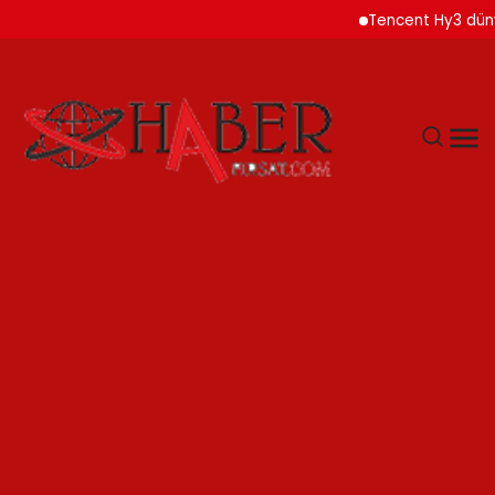
Tencent Hy3 dünya gen