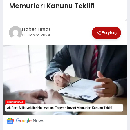
Memurları Kanunu Teklifi
SAĞLIK
EKONOMİ
Haber Fırsat
Paylaş
30 Kasım 2024
MAGAZİN
EĞİTİM
DÜNYA