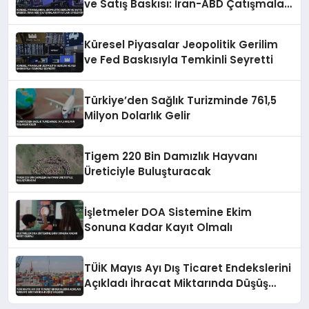
ve Satış Baskısı: İran-ABD Çatışmaları
Fiyatları Etkiliyor
Küresel Piyasalar Jeopolitik Gerilim
ve Fed Baskısıyla Temkinli Seyretti
Türkiye’den Sağlık Turizminde 761,5
Milyon Dolarlık Gelir
Tigem 220 Bin Damızlık Hayvanı
Üreticiyle Buluşturacak
İşletmeler DOA Sistemine Ekim
Sonuna Kadar Kayıt Olmalı
TÜİK Mayıs Ayı Dış Ticaret Endekslerini
Açıkladı İhracat Miktarında Düşüş
Yaşandı