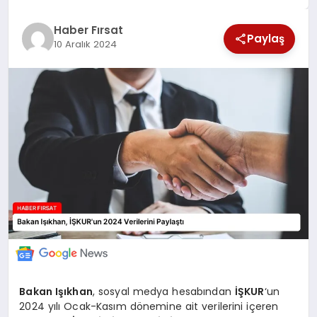
SAĞLIK
Haber Fırsat
Paylaş
10 Aralık 2024
EKONOMİ
MAGAZİN
EĞİTİM
DÜNYA
Bakan Işıkhan
, sosyal medya hesabından
İŞKUR
‘un
2024 yılı Ocak-Kasım dönemine ait verilerini içeren