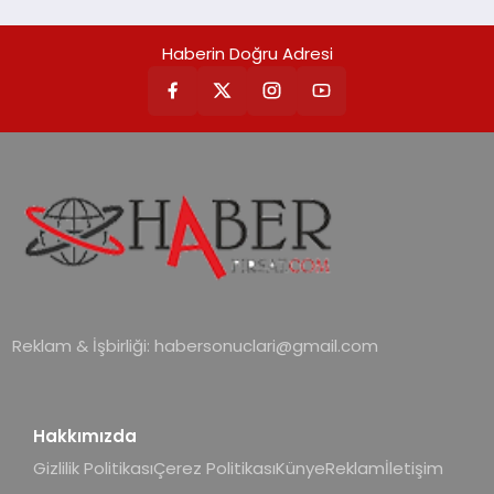
Haberin Doğru Adresi
Reklam & İşbirliği:
habersonuclari@gmail.com
Hakkımızda
Gizlilik Politikası
Çerez Politikası
Künye
Reklam
İletişim