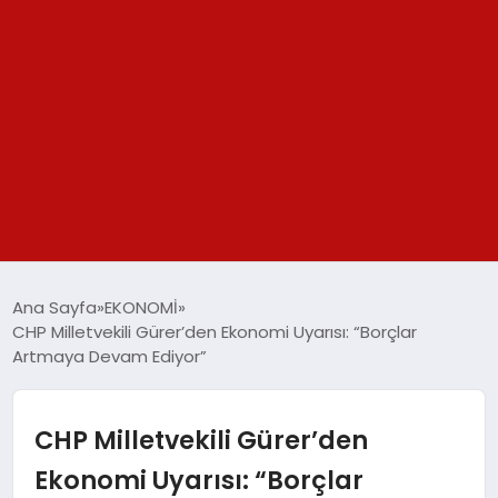
GÜNDEM
Ana Sayfa
EKONOMİ
CHP Milletvekili Gürer’den Ekonomi Uyarısı: “Borçlar
SPOR
Artmaya Devam Ediyor”
YAŞAM
CHP Milletvekili Gürer’den
TEKNOLOJİ
Ekonomi Uyarısı: “Borçlar