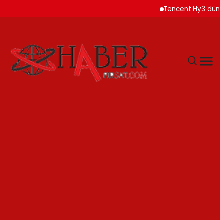
Tencent Hy3 dünya gen