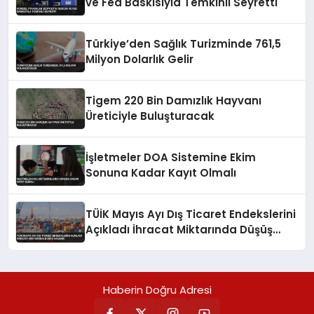
ve Fed Baskısıyla Temkinli Seyretti
Türkiye’den Sağlık Turizminde 761,5
Milyon Dolarlık Gelir
Tigem 220 Bin Damızlık Hayvanı
Üreticiyle Buluşturacak
İşletmeler DOA Sistemine Ekim
Sonuna Kadar Kayıt Olmalı
TÜİK Mayıs Ayı Dış Ticaret Endekslerini
Açıkladı İhracat Miktarında Düşüş
Yaşandı
Haberin Doğru Adresi