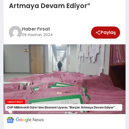
Artmaya Devam Ediyor”
SAĞLIK
EKONOMİ
Haber Fırsat
Paylaş
09 Haziran 2024
MAGAZİN
EĞİTİM
DÜNYA