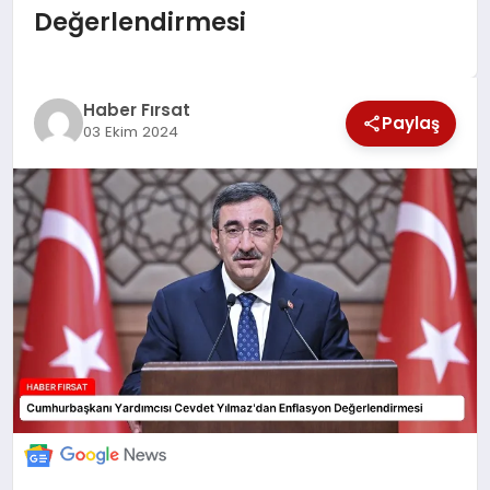
Değerlendirmesi
SAĞLIK
EKONOMİ
Haber Fırsat
Paylaş
03 Ekim 2024
MAGAZİN
EĞİTİM
DÜNYA