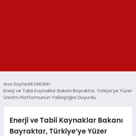
GÜNDEM
Ana Sayfa
EKONOMİ
Enerji ve Tabii Kaynaklar Bakanı Bayraktar, Türkiye’ye Yüzer
SPOR
Üretim Platformunun Yaklaştığını Duyurdu
YAŞAM
Enerji ve Tabii Kaynaklar Bakanı
TEKNOLOJİ
Bayraktar, Türkiye’ye Yüzer