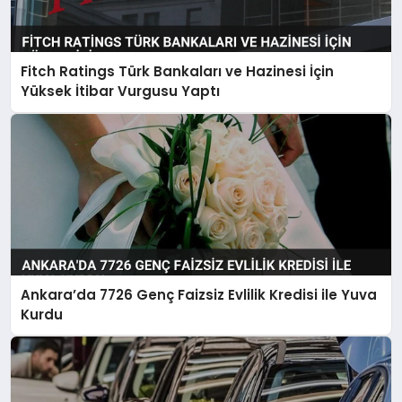
Fitch Ratings Türk Bankaları ve Hazinesi İçin
Yüksek İtibar Vurgusu Yaptı
Ankara’da 7726 Genç Faizsiz Evlilik Kredisi ile Yuva
Kurdu