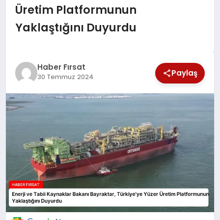
Üretim Platformunun
SAĞLIK
Yaklaştığını Duyurdu
EKONOMİ
MAGAZİN
Haber Fırsat
Paylaş
30 Temmuz 2024
EĞİTİM
DÜNYA