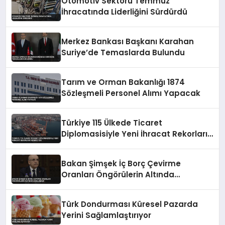
Otomotiv Sektörü Temmuz
İhracatında Liderliğini Sürdürdü
Merkez Bankası Başkanı Karahan
Suriye’de Temaslarda Bulundu
Tarım ve Orman Bakanlığı 1874
Sözleşmeli Personel Alımı Yapacak
Türkiye 115 Ülkede Ticaret
Diplomasisiyle Yeni İhracat Rekorları
Hedefliyor
Bakan Şimşek İç Borç Çevirme
Oranları Öngörülerin Altında
Açıklaması
Türk Dondurması Küresel Pazarda
Yerini Sağlamlaştırıyor