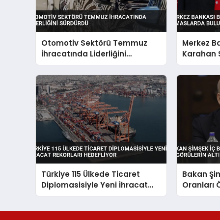
Otomotiv Sektörü Temmuz
Merkez B
İhracatında Liderliğini
Karahan 
Sürdürdü
Temaslar
Türkiye 115 Ülkede Ticaret
Bakan Şim
Diplomasisiyle Yeni İhracat
Oranları 
Rekorları Hedefliyor
Açıklama