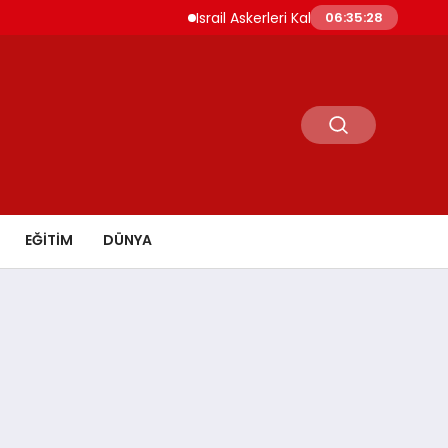
Israil Askerleri Kalendiya ve Kefr Akab’da 
06:35:29
EĞİTİM
DÜNYA