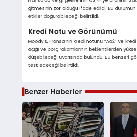
Fransa’da vergi gelirlerinin GSYH’ye oranının zat
gitmesinin zor olduğu ifade edildi. Bu durumun 
etkiler doğurabileceği belirtildi.
Kredi Notu ve Görünümü
Moody’s, Fransa’nın kredi notunu “Aa2” ve kre
açığı ve borç rakamlarının beklentilerden yük
düşebileceği uyarısında bulundu. Bu benzeri görü
test edeceği belirtildi.
Benzer Haberler