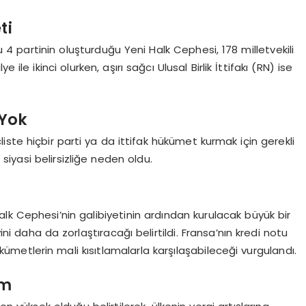
ti
4 partinin oluşturduğu Yeni Halk Cephesi, 178 milletvekili
e ile ikinci olurken, aşırı sağcı Ulusal Birlik İttifakı (RN) ise
 Yok
ste hiçbir parti ya da ittifak hükümet kurmak için gerekli
iyasi belirsizliğe neden oldu.
lk Cephesi’nin galibiyetinin ardından kurulacak büyük bir
 daha da zorlaştıracağı belirtildi. Fransa’nın kredi notu
etlerin mali kısıtlamalarla karşılaşabileceği vurgulandı.
um