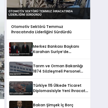
Otomotiv Sektörü Temmuz
İhracatında Liderliğini Sürdürdü
Merkez Bankası Başkanı
Karahan Suriye’de
Temaslarda Bulundu
Tarım ve Orman Bakanlığı
1874 Sözleşmeli Personel
Alımı Yapacak
Türkiye 115 Ülkede Ticaret
Diplomasisiyle Yeni İhracat
Rekorları Hedefliyor
Bakan Şimşek İç Borç