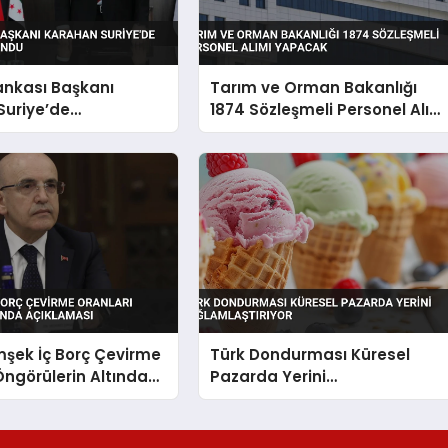
ankası Başkanı
Tarım ve Orman Bakanlığı
Suriye’de
1874 Sözleşmeli Personel Alım
da Bulundu
Yapacak
şek İç Borç Çevirme
Türk Dondurması Küresel
Öngörülerin Altında
Pazarda Yerini
sı
Sağlamlaştırıyor