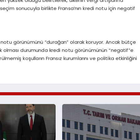
en yüksek olduğu belirtilerek, ülkenin vergi artışlarına
seçim sonucuyla birlikte Fransa’nın kredi notu için negatif
di notu görünümünü “durağan” olarak koruyor. Ancak bütçe
sek olması durumunda kredi notu görünümünün “negatif”e
lmemiş koşulların Fransız kurumlarını ve politika etkinliğini