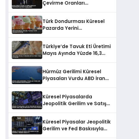
Çevirme Oranları
Öngörülerin Altında
Açıklaması
Türk Dondurması Küresel
Pazarda Yerini
Sağlamlaştırıyor
Türkiye’de Tavuk Eti Üretimi
Mayıs Ayında Yüzde 16,3
Azaldı
Hürmüz Gerilimi Küresel
Piyasaları Vurdu ABD İran
Çatışması Borsa Düşüşte
Küresel Piyasalarda
Jeopolitik Gerilim ve Satış
Baskısı: İran-ABD
Çatışmaları Fiyatları Etkiliyor
Küresel Piyasalar Jeopolitik
Gerilim ve Fed Baskısıyla
Temkinli Seyretti