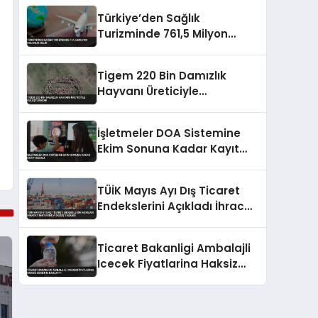
Türkiye’den Sağlık
Turizminde 761,5 Milyon
Dolarlık Gelir
Tigem 220 Bin Damızlık
Hayvanı Üreticiyle
Buluşturacak
İşletmeler DOA Sistemine
Ekim Sonuna Kadar Kayıt
Olmalı
TÜİK Mayıs Ayı Dış Ticaret
Endekslerini Açıkladı İhracat
Miktarında Düşüş Yaşandı
Ticaret Bakanligi Ambalajli
Icecek Fiyatlarina Haksiz
Denetim Baslatti