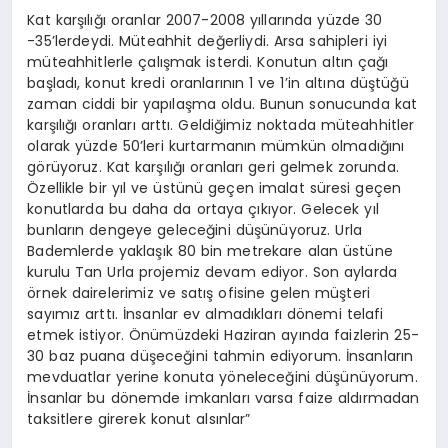
Kat karşılığı oranlar 2007-2008 yıllarında yüzde 30
-35’lerdeydi. Müteahhit değerliydi. Arsa sahipleri iyi
müteahhitlerle çalışmak isterdi. Konutun altın çağı
başladı, konut kredi oranlarının 1 ve 1’in altına düştüğü
zaman ciddi bir yapılaşma oldu. Bunun sonucunda kat
karşılığı oranları arttı. Geldiğimiz noktada müteahhitler
olarak yüzde 50’leri kurtarmanın mümkün olmadığını
görüyoruz. Kat karşılığı oranları geri gelmek zorunda.
Özellikle bir yıl ve üstünü geçen imalat süresi geçen
konutlarda bu daha da ortaya çıkıyor. Gelecek yıl
bunların dengeye geleceğini düşünüyoruz. Urla
Bademlerde yaklaşık 80 bin metrekare alan üstüne
kurulu Tan Urla projemiz devam ediyor. Son aylarda
örnek dairelerimiz ve satış ofisine gelen müşteri
sayımız arttı. İnsanlar ev almadıkları dönemi telafi
etmek istiyor. Önümüzdeki Haziran ayında faizlerin 25-
30 baz puana düşeceğini tahmin ediyorum. İnsanların
mevduatlar yerine konuta yöneleceğini düşünüyorum.
İnsanlar bu dönemde imkanları varsa faize aldırmadan
taksitlere girerek konut alsınlar”