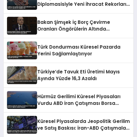
Diplomasisiyle Yeni İhracat Rekorları
Hedefliyor
Bakan Şimşek İç Borç Çevirme
Oranları Öngörülerin Altında
Açıklaması
Türk Dondurması Küresel Pazarda
Yerini Sağlamlaştırıyor
Türkiye’de Tavuk Eti Üretimi Mayıs
Ayında Yüzde 16,3 Azaldı
Hürmüz Gerilimi Küresel Piyasaları
Vurdu ABD İran Çatışması Borsa
Düşüşte
Küresel Piyasalarda Jeopolitik Gerilim
ve Satış Baskısı: İran-ABD Çatışmaları
Fiyatları Etkiliyor