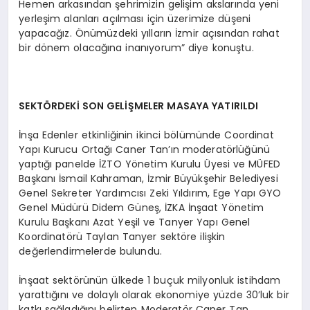
Hemen arkasından şehrimizin gelişim akslarında yeni
yerleşim alanları açılması için üzerimize düşeni
yapacağız. Önümüzdeki yılların İzmir açısından rahat
bir dönem olacağına inanıyorum” diye konuştu.
SEKTÖRDEKİ SON GELİŞMELER MASAYA YATIRILDI
İnşa Edenler etkinliğinin ikinci bölümünde Coordinat
Yapı Kurucu Ortağı Caner Tan’ın moderatörlüğünü
yaptığı panelde İZTO Yönetim Kurulu Üyesi ve MÜFED
Başkanı İsmail Kahraman, İzmir Büyükşehir Belediyesi
Genel Sekreter Yardımcısı Zeki Yıldırım, Ege Yapı GYO
Genel Müdürü Didem Güneş, İZKA İnşaat Yönetim
Kurulu Başkanı Azat Yeşil ve Tanyer Yapı Genel
Koordinatörü Taylan Tanyer sektöre ilişkin
değerlendirmelerde bulundu.
İnşaat sektörünün ülkede 1 buçuk milyonluk istihdam
yarattığını ve dolaylı olarak ekonomiye yüzde 30’luk bir
katkı sağladığını belirten Moderatör Caner Tan,