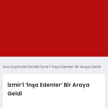
GÜNDEM
Ana Sayfa
EKONOMİ
İzmir’i ‘İnşa Edenler’ Bir Araya Geldi
SPOR
İzmir’i ‘İnşa Edenler’ Bir Araya
YAŞAM
Geldi
TEKNOLOJİ