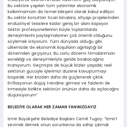
Bu sektöre yapılan tüm yatırımlar ekonomik
kalkınmamızın da temel bileşeni olarak kabul ediliyor.
Bu sektör konuttan ticari binalara, altyapı projelerinden
endüstriyel tesislere kadar geniş bir alanı kapsıyor.
Sektör profesyonellerinin böyle toplantılarda
deneyimlerini paylaşmalarının çok önemli olduğunu
söylemek istiyorum. Tüm dünyada olduğu gibi
ülkemizde de ekonomik koşulların ağırlaştığı bir
dönemden geçiyoruz. Bu zorlu dönemi firmalarımızın
esnekliği ve deneyimleriyle geride bırakacağına
inanıyorum. Geçmişte de büyük krizler yaşadık; reel
sektörün gücüyle işlerimizi düzene kavuşturmayı
başardık. Her krizden daha da güçlenerek çıktık.
Enflasyonun düşüş trendine girmesi ve faizlerin de
inmesiyle birlikte sektörün önünün daha da açılacağını
düşünüyorum”
BELEDİYE OLARAK HER ZAMAN YANINIZDAYIZ
İzmir Büyükşehir Belediye Başkanı Cemil Tugay: “İzmir’i
sevmek demek onun sorunlarına da sahip çıkmak