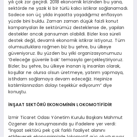
yılı çok zor geçirdi. 2018 ekonomik krizinden bu yana,
sektörde ne yazık ki bir türlü kalıcı istikrar sağlanamadı.
Sadece son üç yılda inşaatta yaşadığımız enflasyon
yüzde bini buldu. Zaman zaman düşük faizli konut
kampanyaları ile sektörümüz desteklense de, yapılan
destekler ancak pansuman olabildi. Bizler kısa süreli
destek değil, devamlı ekonomik istikrar istiyoruz. Tüm
olumsuzluklara rağmen biz bu şehre, bu ülkeye
güveniyoruz. Bu yüzden bu yılki organizasyonumuzu
‘Geleceğe güvenle bak’ temasıyla gerçekleştiriyoruz.
Bizler; bu şehre, bu ülkeye inanan iş insanları olarak,
koşullar ne olursa olsun üretmeye, yatırım yapmaya,
istihdam sağlamaya devam edeceğiz. Hepinize
katılımlarınızdan dolayı teşekkür ediyorum” diye
konuştu.
İNŞAAT SEKTÖRÜ EKONOMİNİN LOKOMOTİFİDİR
İzmir Ticaret Odası Yönetim Kurulu Başkanı Mahmut
Özgener de konuşmasında şu ifadelere yer verdi:
“İnşaat sektörü pek çok farklı faaliyet alanını
etkileyerek ekonomimizde lokomotif güç oluşturuyor.