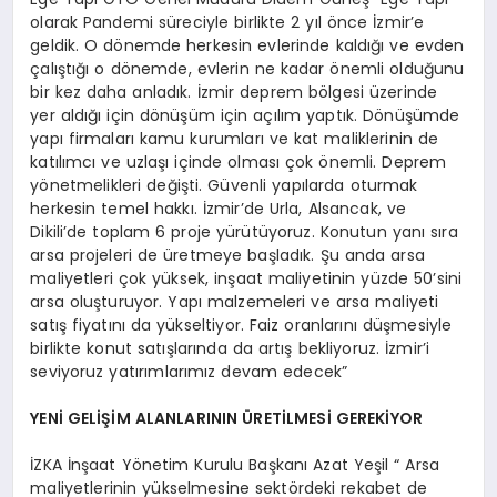
olarak Pandemi süreciyle birlikte 2 yıl önce İzmir’e
geldik. O dönemde herkesin evlerinde kaldığı ve evden
çalıştığı o dönemde, evlerin ne kadar önemli olduğunu
bir kez daha anladık. İzmir deprem bölgesi üzerinde
yer aldığı için dönüşüm için açılım yaptık. Dönüşümde
yapı firmaları kamu kurumları ve kat maliklerinin de
katılımcı ve uzlaşı içinde olması çok önemli. Deprem
yönetmelikleri değişti. Güvenli yapılarda oturmak
herkesin temel hakkı. İzmir’de Urla, Alsancak, ve
Dikili’de toplam 6 proje yürütüyoruz. Konutun yanı sıra
arsa projeleri de üretmeye başladık. Şu anda arsa
maliyetleri çok yüksek, inşaat maliyetinin yüzde 50’sini
arsa oluşturuyor. Yapı malzemeleri ve arsa maliyeti
satış fiyatını da yükseltiyor. Faiz oranlarını düşmesiyle
birlikte konut satışlarında da artış bekliyoruz. İzmir’i
seviyoruz yatırımlarımız devam edecek”
YENİ GELİŞİM ALANLARININ ÜRETİLMESİ GEREKİYOR
İZKA İnşaat Yönetim Kurulu Başkanı Azat Yeşil “ Arsa
maliyetlerinin yükselmesine sektördeki rekabet de