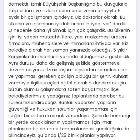
demektir. İzmir Büyükşehir Başkanlığına bu duygularla
talip oldum ve sizlerin bana onur veren onayıyla 6
aydır bir çalışmanın içindeyiz. Biz doktorlar olarak ‘Bu
ülkenin ve insanların iyi doktorlara ihtiyacı var’ derdik.
O nedenle daha iyi olmak için çok çalışırdık. Bu ülkenin
işini iyi yapan müteahhitlere, yapı malzemesi üreten
firmalara, mühendislere ve mimarlara ihtiyacı var. Biz
belediye olarak her zaman yanınızda olacağız. 5 yıldır
Karşıyaka’da insanların yanında olduğumuzu gösterdik.
Aynı duruşu daha da gelişmiş şekilde göstermeye
devam ediyoruz. İzmir inşaat açısından sorunları olan
ve yapılması gereken çok işin olduğu bir şehir. Ruhsat
vermeyle ilgili süreçleri dijital olarak hızlandırmak için
bütün olumlu çalışmalara zaten başlatmıştık. İlçe
belediyelerimizle yaptığımız toplantılarla beraber bu
süreci hızlandıracağız. Bunları yaparken yapıların
güvenliği ve hukuken sorunlar yaşanmaması için
sağlıklı bir sistem kurmak zorundayız. Şehirde herhangi
bir yerde kaçak binanın yapılmaması için imar
planlarının bir an önce tamamlanması gerektiğinin de
bilincindeyiz. Şu anda 1/25 binlik planlar yapılıyor.