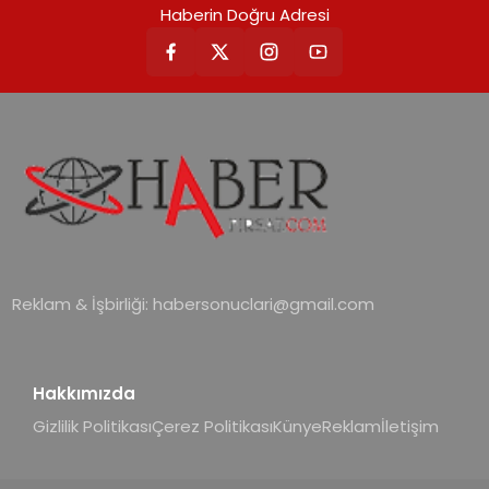
Haberin Doğru Adresi
Reklam & İşbirliği:
habersonuclari@gmail.com
Hakkımızda
Gizlilik Politikası
Çerez Politikası
Künye
Reklam
İletişim