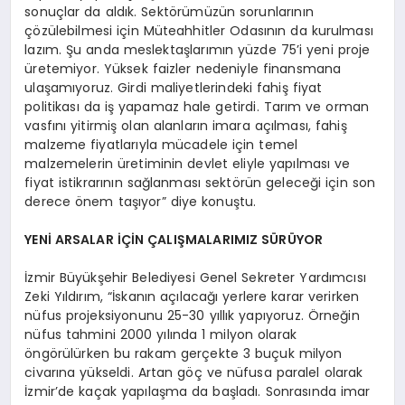
sonuçlar da aldık. Sektörümüzün sorunlarının
çözülebilmesi için Müteahhitler Odasının da kurulması
lazım. Şu anda meslektaşlarımın yüzde 75’i yeni proje
üretemiyor. Yüksek faizler nedeniyle finansmana
ulaşamıyoruz. Girdi maliyetlerindeki fahiş fiyat
politikası da iş yapamaz hale getirdi. Tarım ve orman
vasfını yitirmiş olan alanların imara açılması, fahiş
malzeme fiyatlarıyla mücadele için temel
malzemelerin üretiminin devlet eliyle yapılması ve
fiyat istikrarının sağlanması sektörün geleceği için son
derece önem taşıyor” diye konuştu.
YENİ ARSALAR İÇİN ÇALIŞMALARIMIZ SÜRÜYOR
İzmir Büyükşehir Belediyesi Genel Sekreter Yardımcısı
Zeki Yıldırım, “İskanın açılacağı yerlere karar verirken
nüfus projeksiyonunu 25-30 yıllık yapıyoruz. Örneğin
nüfus tahmini 2000 yılında 1 milyon olarak
öngörülürken bu rakam gerçekte 3 buçuk milyon
civarına yükseldi. Artan göç ve nüfusa paralel olarak
İzmir’de kaçak yapılaşma da başladı. Sonrasında imar