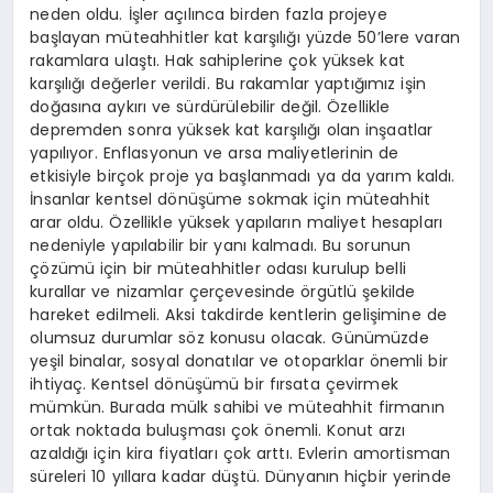
neden oldu. İşler açılınca birden fazla projeye
başlayan müteahhitler kat karşılığı yüzde 50’lere varan
rakamlara ulaştı. Hak sahiplerine çok yüksek kat
karşılığı değerler verildi. Bu rakamlar yaptığımız işin
doğasına aykırı ve sürdürülebilir değil. Özellikle
depremden sonra yüksek kat karşılığı olan inşaatlar
yapılıyor. Enflasyonun ve arsa maliyetlerinin de
etkisiyle birçok proje ya başlanmadı ya da yarım kaldı.
İnsanlar kentsel dönüşüme sokmak için müteahhit
arar oldu. Özellikle yüksek yapıların maliyet hesapları
nedeniyle yapılabilir bir yanı kalmadı. Bu sorunun
çözümü için bir müteahhitler odası kurulup belli
kurallar ve nizamlar çerçevesinde örgütlü şekilde
hareket edilmeli. Aksi takdirde kentlerin gelişimine de
olumsuz durumlar söz konusu olacak. Günümüzde
yeşil binalar, sosyal donatılar ve otoparklar önemli bir
ihtiyaç. Kentsel dönüşümü bir fırsata çevirmek
mümkün. Burada mülk sahibi ve müteahhit firmanın
ortak noktada buluşması çok önemli. Konut arzı
azaldığı için kira fiyatları çok arttı. Evlerin amortisman
süreleri 10 yıllara kadar düştü. Dünyanın hiçbir yerinde