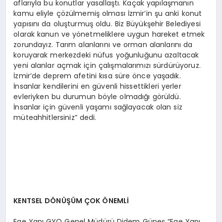
aflarıyla bu konutlar yasallaştı. Kaçak yapılaşmanın
kamu eliyle çözülmemiş olması İzmir’in şu anki konut
yapısını da oluşturmuş oldu. Biz Büyükşehir Belediyesi
olarak kanun ve yönetmeliklere uygun hareket etmek
zorundayız. Tarım alanlarını ve orman alanlarını da
koruyarak merkezdeki nüfus yoğunluğunu azaltacak
yeni alanlar açmak için çalışmalarımızı sürdürüyoruz.
İzmir’de deprem afetini kısa süre önce yaşadık.
İnsanlar kendilerini en güvenli hissettikleri yerler
evleriyken bu durumun böyle olmadığı görüldü.
İnsanlar için güvenli yaşamı sağlayacak olan siz
müteahhitlersiniz” dedi.
KENTSEL DÖNÜŞÜM ÇOK ÖNEMLİ
Ege Yapı GYO Genel Müdürü Didem Güneş “Ege Yapı