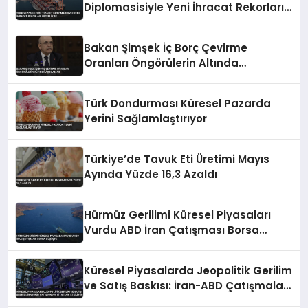
Diplomasisiyle Yeni İhracat Rekorları
Hedefliyor
Bakan Şimşek İç Borç Çevirme
Oranları Öngörülerin Altında
Açıklaması
Türk Dondurması Küresel Pazarda
Yerini Sağlamlaştırıyor
Türkiye’de Tavuk Eti Üretimi Mayıs
Ayında Yüzde 16,3 Azaldı
Hürmüz Gerilimi Küresel Piyasaları
Vurdu ABD İran Çatışması Borsa
Düşüşte
Küresel Piyasalarda Jeopolitik Gerilim
ve Satış Baskısı: İran-ABD Çatışmaları
Fiyatları Etkiliyor