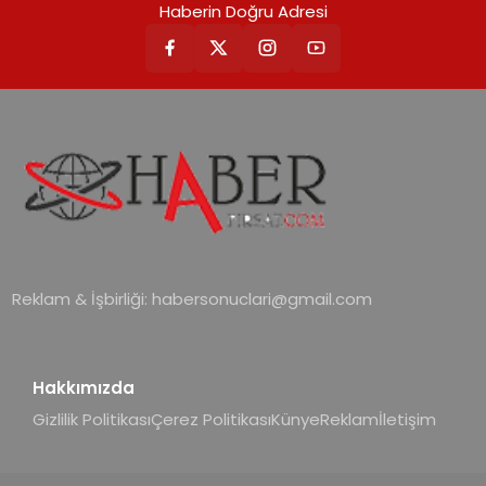
Haberin Doğru Adresi
Reklam & İşbirliği:
habersonuclari@gmail.com
Hakkımızda
Gizlilik Politikası
Çerez Politikası
Künye
Reklam
İletişim