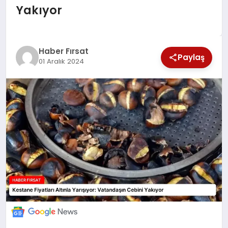
Yakıyor
SAĞLIK
EKONOMİ
Haber Fırsat
Paylaş
01 Aralık 2024
MAGAZİN
EĞİTİM
DÜNYA