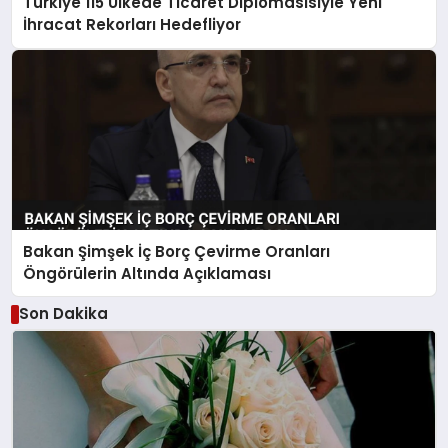
Türkiye 115 Ülkede Ticaret Diplomasisiyle Yeni
İhracat Rekorları Hedefliyor
Bakan Şimşek İç Borç Çevirme Oranları
Öngörülerin Altında Açıklaması
Son Dakika