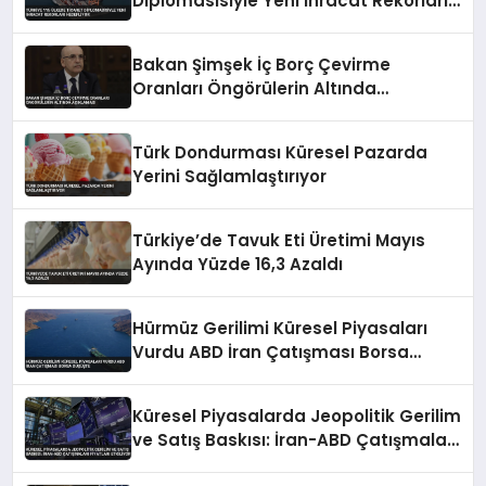
Diplomasisiyle Yeni İhracat Rekorları
Hedefliyor
Bakan Şimşek İç Borç Çevirme
Oranları Öngörülerin Altında
Açıklaması
Türk Dondurması Küresel Pazarda
Yerini Sağlamlaştırıyor
Türkiye’de Tavuk Eti Üretimi Mayıs
Ayında Yüzde 16,3 Azaldı
Hürmüz Gerilimi Küresel Piyasaları
Vurdu ABD İran Çatışması Borsa
Düşüşte
Küresel Piyasalarda Jeopolitik Gerilim
ve Satış Baskısı: İran-ABD Çatışmaları
Fiyatları Etkiliyor