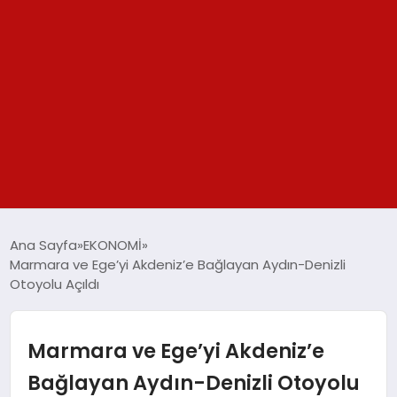
GÜNDEM
Ana Sayfa
EKONOMİ
Marmara ve Ege’yi Akdeniz’e Bağlayan Aydın-Denizli
SPOR
Otoyolu Açıldı
YAŞAM
Marmara ve Ege’yi Akdeniz’e
TEKNOLOJİ
Bağlayan Aydın-Denizli Otoyolu