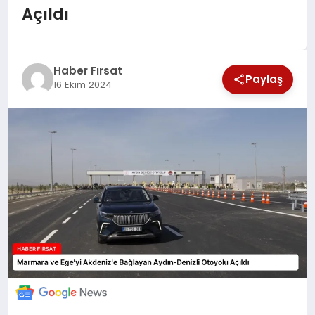
Açıldı
SAĞLIK
EKONOMİ
Haber Fırsat
Paylaş
16 Ekim 2024
MAGAZİN
EĞİTİM
DÜNYA