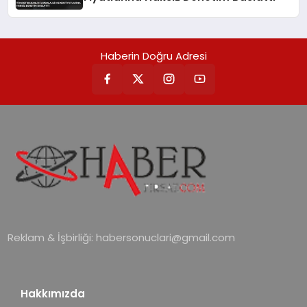
Haberin Doğru Adresi
Reklam & İşbirliği:
habersonuclari@gmail.com
Hakkımızda