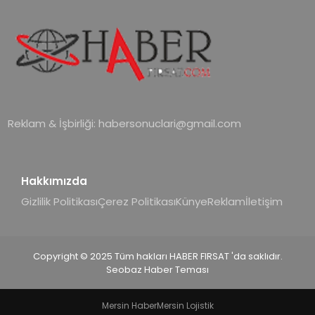
Reklam & İşbirliği:
habersonuclari@gmail.com
Hakkımızda
Gizlilik Politikası
Çerez Politikası
Künye
Reklam
İletişim
Copyright © 2025 Tüm hakları HABER FIRSAT 'da saklıdır.
Seobaz Haber Teması
Mersin Haber
Mersin Lojistik