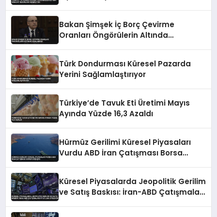
Hedefliyor
Bakan Şimşek İç Borç Çevirme
Oranları Öngörülerin Altında
Açıklaması
Türk Dondurması Küresel Pazarda
Yerini Sağlamlaştırıyor
Türkiye’de Tavuk Eti Üretimi Mayıs
Ayında Yüzde 16,3 Azaldı
Hürmüz Gerilimi Küresel Piyasaları
Vurdu ABD İran Çatışması Borsa
Düşüşte
Küresel Piyasalarda Jeopolitik Gerilim
ve Satış Baskısı: İran-ABD Çatışmaları
Fiyatları Etkiliyor