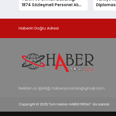
1874 Sözleşmeli Personel Alımı
Diplomasi
Yapacak
Rekorları
Haberin Doğru Adresi
Reklam & İşbirliği:
habersonuclari@gmail.com
Copyright © 2025 Tüm hakları HABER FIRSAT 'da saklıdır.