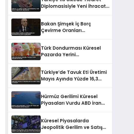
Diplomasisiyle Yeni İhracat
Rekorları Hedefliyor
Bakan Şimşek İç Borç
Çevirme Oranları
Öngörülerin Altında
Açıklaması
Türk Dondurması Küresel
Pazarda Yerini
Sağlamlaştırıyor
Türkiye’de Tavuk Eti Üretimi
Mayıs Ayında Yüzde 16,3
Azaldı
Hürmüz Gerilimi Küresel
Piyasaları Vurdu ABD İran
Çatışması Borsa Düşüşte
Küresel Piyasalarda
Jeopolitik Gerilim ve Satış
Baskısı: İran-ABD