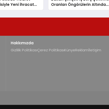
siyle Yeni İhracat
Oranları Öngörülerin Altında
 Hedefliyor
Açıklaması
Hakkımızda
Gizlilik Politikası
Çerez Politikası
Künye
Reklam
İletişim