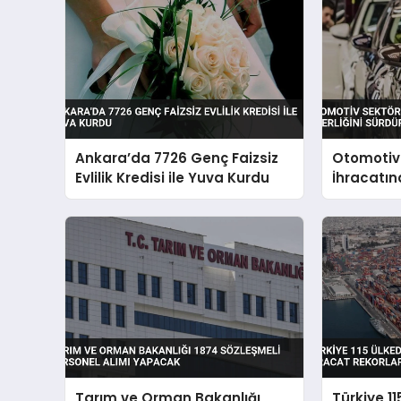
Ankara’da 7726 Genç Faizsiz
Otomotiv
Evlilik Kredisi ile Yuva Kurdu
İhracatınd
Sürdürdü
Tarım ve Orman Bakanlığı
Türkiye 1