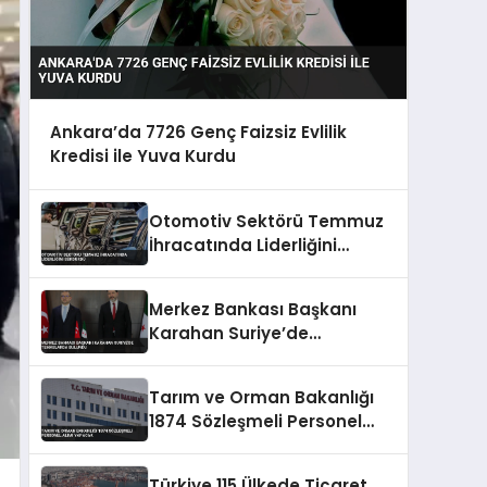
Ankara’da 7726 Genç Faizsiz Evlilik
Kredisi ile Yuva Kurdu
Otomotiv Sektörü Temmuz
İhracatında Liderliğini
Sürdürdü
Merkez Bankası Başkanı
Karahan Suriye’de
Temaslarda Bulundu
Tarım ve Orman Bakanlığı
1874 Sözleşmeli Personel
Alımı Yapacak
Türkiye 115 Ülkede Ticaret