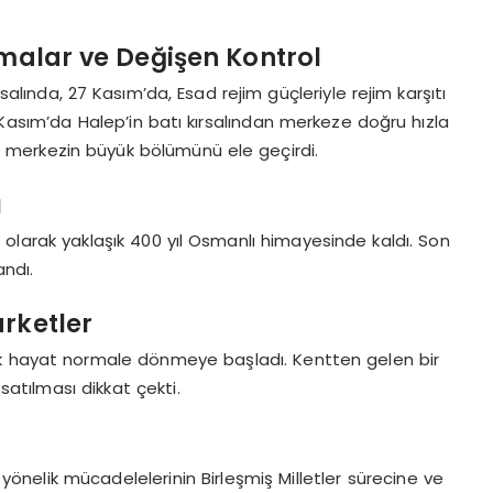
şmalar ve Değişen Kontrol
rsalında, 27 Kasım’da, Esad rejim güçleriyle rejim karşıtı
 Kasım’da Halep’in batı kırsalından merkeze doğru hızla
’da merkezin büyük bölümünü ele geçirdi.
ı
i olarak yaklaşık 400 yıl Osmanlı himayesinde kaldı. Son
andı.
arketler
ik hayat normale dönmeye başladı. Kentten gelen bir
satılması dikkat çekti.
e yönelik mücadelelerinin Birleşmiş Milletler sürecine ve