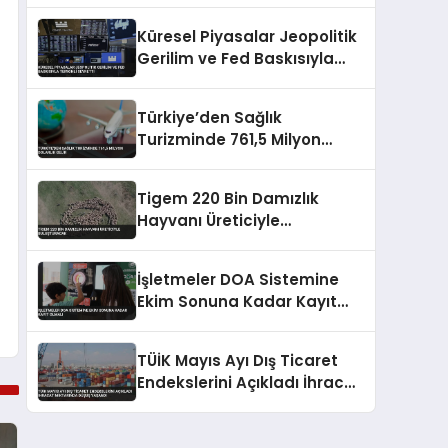
Çatışmaları Fiyatları Etkiliyor
Küresel Piyasalar Jeopolitik
Gerilim ve Fed Baskısıyla
Temkinli Seyretti
Türkiye’den Sağlık
Turizminde 761,5 Milyon
Dolarlık Gelir
Tigem 220 Bin Damızlık
Hayvanı Üreticiyle
Buluşturacak
İşletmeler DOA Sistemine
Ekim Sonuna Kadar Kayıt
Olmalı
TÜİK Mayıs Ayı Dış Ticaret
Endekslerini Açıkladı İhracat
Miktarında Düşüş Yaşandı