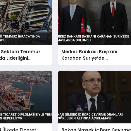
 Sektörü Temmuz
Merkez Bankası Başkanı
a Liderliğini
Karahan Suriye’de
Temaslarda Bulundu
15 Ülkede Ticaret
Bakan Şimşek İç Borç Çevirm