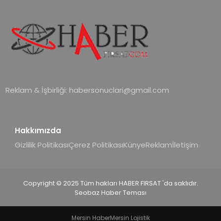
Reklam & İşbirliği:
habersonuclari@gmail.com
Hakkımızda
Gizlilik Politikası
Çerez Politikası
Künye
Reklam
İletişim
Copyright © 2025 Tüm hakları HABER FIRSAT 'da saklıdır.
Seobaz Haber Teması
Mersin Haber
Mersin Lojistik