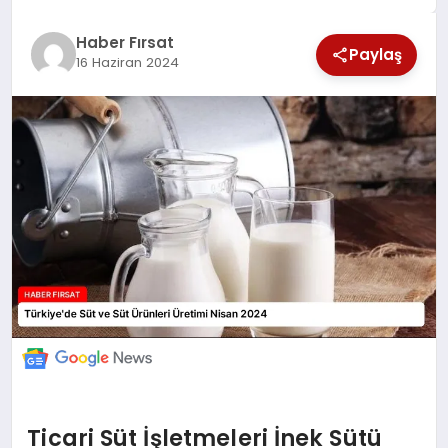
SAĞLIK
Haber Fırsat
Paylaş
16 Haziran 2024
EKONOMİ
MAGAZİN
EĞİTİM
DÜNYA
Ticari Süt İşletmeleri İnek Sütü