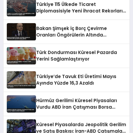
Türkiye 115 Ülkede Ticaret
Diplomasisiyle Yeni İhracat Rekorları
Hedefliyor
Bakan Şimşek İç Borç Çevirme
Oranları Öngörülerin Altında
Açıklaması
Türk Dondurması Küresel Pazarda
Yerini Sağlamlaştırıyor
Türkiye’de Tavuk Eti Üretimi Mayıs
Ayında Yüzde 16,3 Azaldı
Hürmüz Gerilimi Küresel Piyasaları
Vurdu ABD İran Çatışması Borsa
Düşüşte
Küresel Piyasalarda Jeopolitik Gerilim
ve Satış Baskısı: İran-ABD Çatışmaları