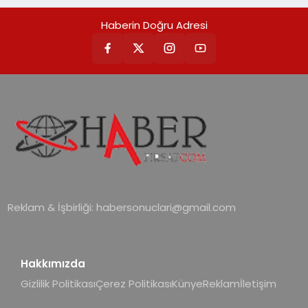
Haberin Doğru Adresi
Reklam & İşbirliği:
habersonuclari@gmail.com
Hakkımızda
Gizlilik Politikası
Çerez Politikası
Künye
Reklam
İletişim