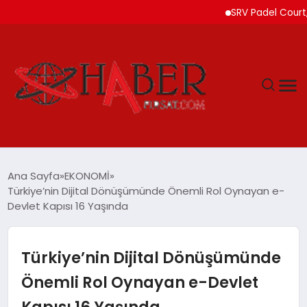
SRV Padel Court, Türk
GÜNDEM
Ana Sayfa
EKONOMİ
Türkiye’nin Dijital Dönüşümünde Önemli Rol Oynayan e-
SPOR
Devlet Kapısı 16 Yaşında
YAŞAM
Türkiye’nin Dijital Dönüşümünde
TEKNOLOJİ
Önemli Rol Oynayan e-Devlet
Kapısı 16 Yaşında
SAĞLIK