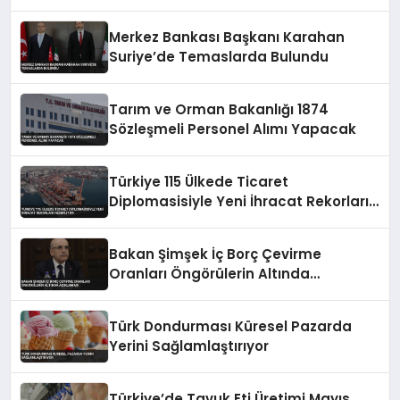
Merkez Bankası Başkanı Karahan
Suriye’de Temaslarda Bulundu
Tarım ve Orman Bakanlığı 1874
Sözleşmeli Personel Alımı Yapacak
Türkiye 115 Ülkede Ticaret
Diplomasisiyle Yeni İhracat Rekorları
Hedefliyor
Bakan Şimşek İç Borç Çevirme
Oranları Öngörülerin Altında
Açıklaması
Türk Dondurması Küresel Pazarda
Yerini Sağlamlaştırıyor
Türkiye’de Tavuk Eti Üretimi Mayıs