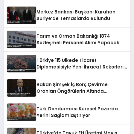
Merkez Bankası Başkanı Karahan
Suriye’de Temaslarda Bulundu
Tarım ve Orman Bakanlığı 1874
Sözleşmeli Personel Alımı Yapacak
Türkiye 115 Ülkede Ticaret
Diplomasisiyle Yeni İhracat Rekorları
Hedefliyor
Bakan Şimşek İç Borç Çevirme
Oranları Öngörülerin Altında
Açıklaması
Türk Dondurması Küresel Pazarda
Yerini Sağlamlaştırıyor
Türkiye’de Tavuk Eti Üretimi Mayıs