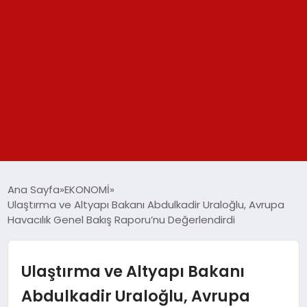
GÜNDEM
Ana Sayfa
EKONOMİ
Ulaştırma ve Altyapı Bakanı Abdulkadir Uraloğlu, Avrupa
SPOR
Havacılık Genel Bakış Raporu’nu Değerlendirdi
YAŞAM
Ulaştırma ve Altyapı Bakanı
TEKNOLOJİ
Abdulkadir Uraloğlu, Avrupa