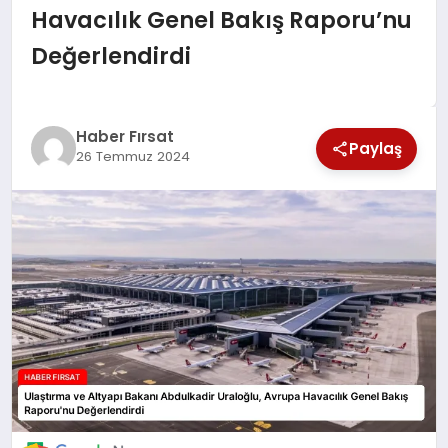
Havacılık Genel Bakış Raporu’nu
SAĞLIK
Değerlendirdi
EKONOMİ
MAGAZİN
Haber Fırsat
Paylaş
26 Temmuz 2024
EĞİTİM
DÜNYA