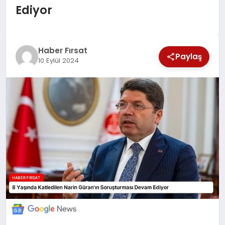
Ediyor
SAĞLIK
EKONOMİ
Haber Fırsat
Paylaş
10 Eylül 2024
MAGAZİN
EĞİTİM
DÜNYA