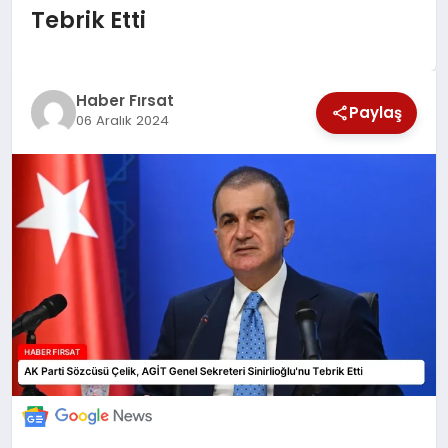
Tebrik Etti
SAĞLIK
EKONOMİ
Haber Fırsat
Paylaş
06 Aralık 2024
MAGAZİN
EĞİTİM
DÜNYA