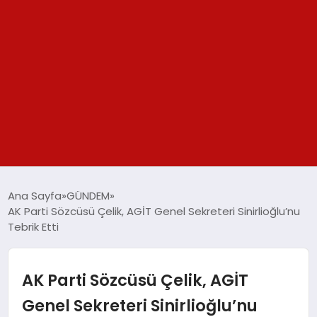
GÜNDEM
Ana Sayfa
GÜNDEM
AK Parti Sözcüsü Çelik, AGİT Genel Sekreteri Sinirlioğlu’nu
SPOR
Tebrik Etti
YAŞAM
AK Parti Sözcüsü Çelik, AGİT
TEKNOLOJİ
Genel Sekreteri Sinirlioğlu’nu