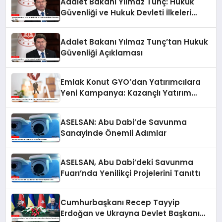
Adalet Bakanı Yılmaz Tunç: Hukuk
Güvenliği ve Hukuk Devleti İlkeleri
Ülkemizde Tam İşliyor
Adalet Bakanı Yılmaz Tunç’tan Hukuk
Güvenliği Açıklaması
Emlak Konut GYO’dan Yatırımcılara
Yeni Kampanya: Kazançlı Yatırım
Fırsatları
ASELSAN: Abu Dabi’de Savunma
Sanayinde Önemli Adımlar
ASELSAN, Abu Dabi’deki Savunma
Fuarı’nda Yenilikçi Projelerini Tanıttı
Cumhurbaşkanı Recep Tayyip
Erdoğan ve Ukrayna Devlet Başkanı