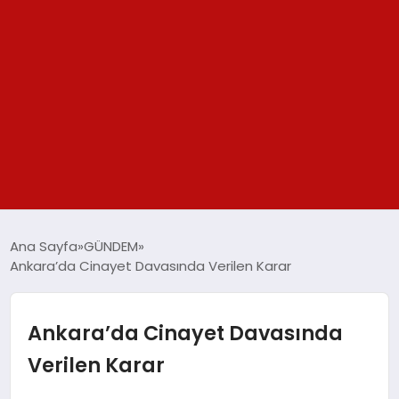
GÜNDEM
Ana Sayfa
GÜNDEM
Ankara’da Cinayet Davasında Verilen Karar
SPOR
YAŞAM
Ankara’da Cinayet Davasında
Verilen Karar
TEKNOLOJİ