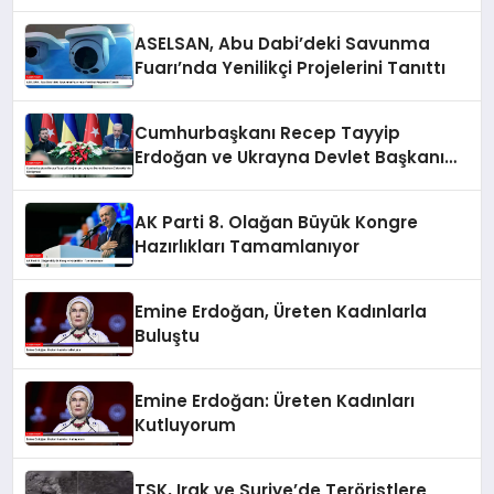
ASELSAN, Abu Dabi’deki Savunma
Fuarı’nda Yenilikçi Projelerini Tanıttı
Cumhurbaşkanı Recep Tayyip
Erdoğan ve Ukrayna Devlet Başkanı
Zelenskiy’nin Görüşmesi
AK Parti 8. Olağan Büyük Kongre
Hazırlıkları Tamamlanıyor
Emine Erdoğan, Üreten Kadınlarla
Buluştu
Emine Erdoğan: Üreten Kadınları
Kutluyorum
TSK, Irak ve Suriye’de Teröristlere